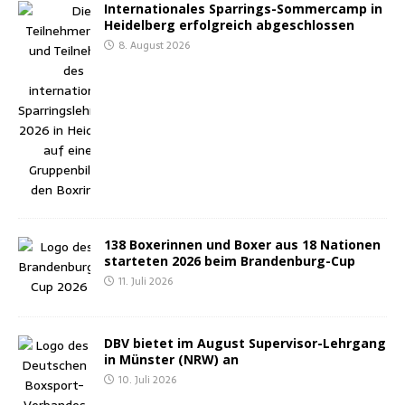
Inter­na­tio­na­les Spar­rings-Som­mer­camp in
Hei­del­berg erfolg­reich abgeschlossen
8. August 2026
138 Boxe­rin­nen und Boxer aus 18 Natio­nen
star­te­ten 2026 beim Brandenburg-Cup
11. Juli 2026
DBV bie­tet im August Super­vi­sor-Lehr­gang
in Müns­ter (NRW) an
10. Juli 2026