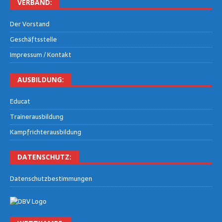
VER­BAND:
Der Vor­stand
Geschäfts­stel­le
Impres­sum / Kontakt
AUS­BIL­DUNG:
Edu­cat
Trai­ner­aus­bil­dung
Kampf­rich­ter­aus­bil­dung
DATEN­SCHUTZ:
Daten­schutz­be­stim­mun­gen