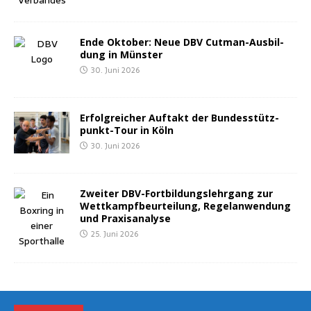
Ende Okto­ber: Neue DBV Cut­man-Aus­bil­
dung in Münster
30. Juni 2026
Erfolg­rei­cher Auf­takt der Bun­des­stütz­
punkt-Tour in Köln
30. Juni 2026
Zwei­ter DBV-Fort­bil­dungs­lehr­gang zur
Wett­kampf­be­ur­tei­lung, Regel­an­wen­dung
und Praxisanalyse
25. Juni 2026