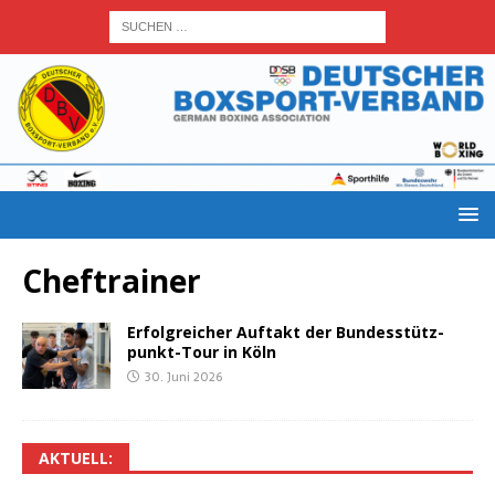
Cheftrainer
Erfolg­rei­cher Auf­takt der Bun­des­stütz­
punkt-Tour in Köln
30. Juni 2026
AKTU­ELL: