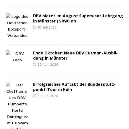
DBV bie­tet im August Super­vi­sor-Lehr­gang
in Müns­ter (NRW) an
10. Juli 2026
Ende Okto­ber: Neue DBV Cut­man-Aus­bil­
dung in Münster
30. Juni 2026
Erfolg­rei­cher Auf­takt der Bun­des­stütz­
punkt-Tour in Köln
30. Juni 2026