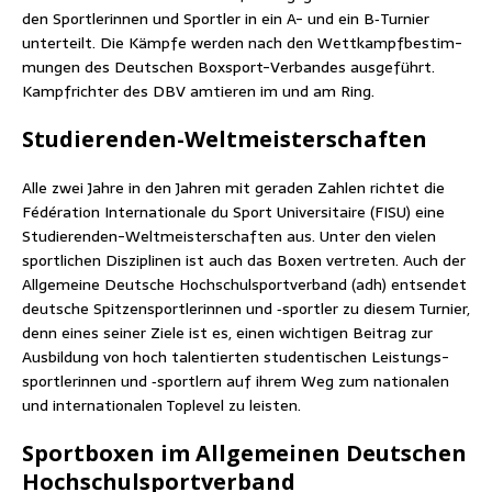
den Sport­le­rin­nen und Sport­ler in ein A- und ein B‑Turnier
unter­teilt. Die Kämp­fe wer­den nach den Wett­kampf­be­stim­
mun­gen des Deut­schen Box­sport-Ver­ban­des aus­ge­führt.
Kampf­rich­ter des DBV amtie­ren im und am Ring.
Stu­die­ren­den-Welt­meis­ter­schaf­ten
Alle zwei Jah­re in den Jah­ren mit gera­den Zah­len rich­tet die
Fédé­ra­ti­on Inter­na­tio­na­le du Sport Uni­ver­si­taire (FISU) eine
Stu­die­ren­den-Welt­meis­ter­schaf­ten aus. Unter den vie­len
sport­li­chen Dis­zi­pli­nen ist auch das Boxen ver­tre­ten. Auch der
All­ge­mei­ne Deut­sche Hoch­schul­sport­ver­band (adh) ent­sen­det
deut­sche Spit­zen­sport­le­rin­nen und ‑sport­ler zu die­sem Tur­nier,
denn eines sei­ner Zie­le ist es, einen wich­ti­gen Bei­trag zur
Aus­bil­dung von hoch talen­tier­ten stu­den­ti­schen Leis­tungs­
sport­le­rin­nen und ‑sport­lern auf ihrem Weg zum natio­na­len
und inter­na­tio­na­len Top­le­vel zu leisten.
Sport­bo­xen im All­ge­mei­nen Deut­schen
Hochschulsportverband