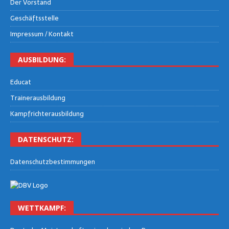
Der Vor­stand
Geschäfts­stel­le
Impres­sum / Kontakt
AUS­BIL­DUNG:
Edu­cat
Trai­ner­aus­bil­dung
Kampf­rich­ter­aus­bil­dung
DATEN­SCHUTZ:
Daten­schutz­be­stim­mun­gen
WETT­KAMPF: