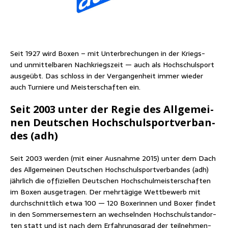
Seit 1927 wird Boxen – mit Unter­bre­chun­gen in der Kriegs-
und unmit­tel­ba­ren Nach­kriegs­zeit — auch als Hoch­schul­sport
aus­ge­übt. Das schloss in der Ver­gan­gen­heit immer wie­der
auch Tur­nie­re und Meis­ter­schaf­ten ein.
Seit 2003 unter der Regie des All­ge­mei­
nen Deut­schen Hoch­schul­sport­ver­ban­
des (adh)
Seit 2003 wer­den (mit einer Aus­nah­me 2015) unter dem Dach
des All­ge­mei­nen Deut­schen Hoch­schul­sport­ver­ban­des (adh)
jähr­lich die offi­zi­el­len Deut­schen Hoch­schul­meis­ter­schaf­ten
im Boxen aus­ge­tra­gen. Der mehr­tä­gi­ge Wett­be­werb mit
durch­schnitt­lich etwa 100 — 120 Boxe­rin­nen und Boxer fin­det
in den Som­mer­se­mes­tern an wech­seln­den Hoch­schul­stand­or­
ten statt und ist nach dem Erfah­rungs­grad der teil­neh­men­