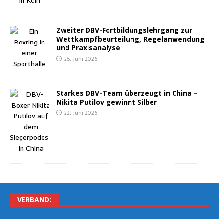
Zwei­ter DBV-Fort­bil­dungs­lehr­gang zur
Wett­kampf­be­ur­tei­lung, Regel­an­wen­dung
und Praxisanalyse
25. Juni 2026
Star­kes DBV-Team über­zeugt in Chi­na –
Niki­ta Puti­l­ov gewinnt Silber
22. Juni 2026
VER­BAND: