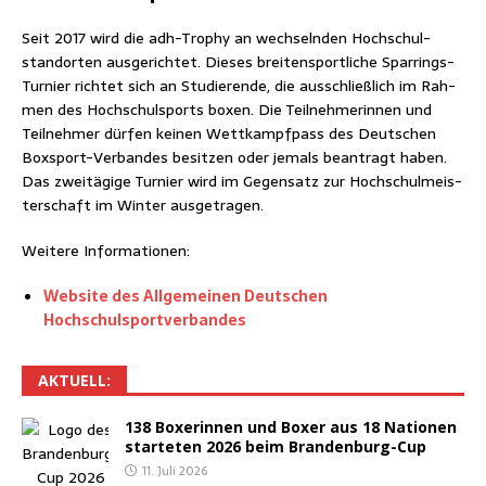
Seit 2017 wird die adh-Tro­phy an wech­seln­den Hoch­schul­
stand­or­ten aus­ge­rich­tet. Die­ses brei­ten­sport­li­che Spar­rings-
Tur­nier rich­tet sich an Stu­die­ren­de, die aus­schließ­lich im Rah­
men des Hoch­schul­sports boxen. Die Teil­neh­me­rin­nen und
Teil­neh­mer dür­fen kei­nen Wett­kampf­pass des Deut­schen
Box­sport-Ver­ban­des besit­zen oder jemals bean­tragt haben.
Das zwei­tä­gi­ge Tur­nier wird im Gegen­satz zur Hoch­schul­meis­
ter­schaft im Win­ter ausgetragen.
Wei­te­re Informationen:
Web­site des All­ge­mei­nen Deut­schen
Hochschulsportverbandes
AKTU­ELL:
138 Boxe­rin­nen und Boxer aus 18 Natio­nen
star­te­ten 2026 beim Brandenburg-Cup
11. Juli 2026