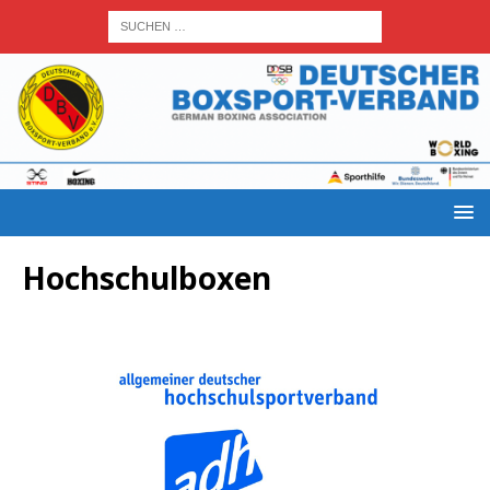
Hoch­schul­bo­xen