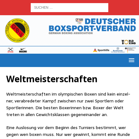
Welt­meis­ter­schaf­ten
Welt­meis­ter­schaf­ten im olym­pi­schen Boxen sind kein ein­zel­
ner, ver­ab­re­de­ter Kampf zwi­schen nur zwei Sport­lern oder
Sport­le­rin­nen. Die bes­ten Boxe­rin­nen bzw. Boxer der Welt
tre­ten in allen Gewichts­klas­sen gegen­ein­an­der an.
Eine Aus­lo­sung vor dem Beginn des Tur­niers bestimmt, wer
gegen wen boxen muss. Nur wer gewinnt, kommt eine Run­de