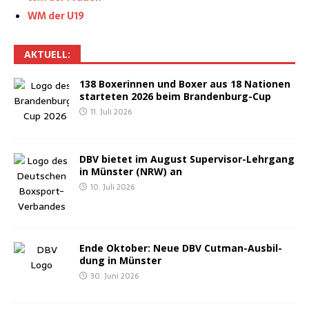
WM der U19
AKTU­ELL:
138 Boxe­rin­nen und Boxer aus 18 Natio­nen
star­te­ten 2026 beim Brandenburg-Cup
11. Juli 2026
DBV bie­tet im August Super­vi­sor-Lehr­gang
in Müns­ter (NRW) an
10. Juli 2026
Ende Okto­ber: Neue DBV Cut­man-Aus­bil­
dung in Münster
30. Juni 2026