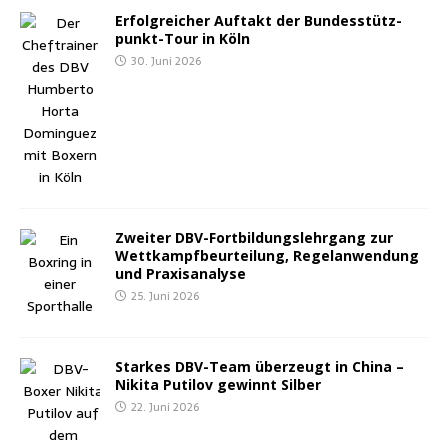
Erfolg­rei­cher Auf­takt der Bun­des­stütz­
punkt-Tour in Köln
30. Juni 2026
Zwei­ter DBV-Fort­bil­dungs­lehr­gang zur
Wett­kampf­be­ur­tei­lung, Regel­an­wen­dung
und Praxisanalyse
25. Juni 2026
Star­kes DBV-Team über­zeugt in Chi­na –
Niki­ta Puti­l­ov gewinnt Silber
22. Juni 2026