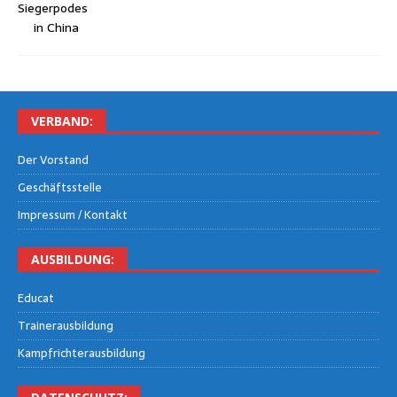
VER­BAND:
Der Vor­stand
Geschäfts­stel­le
Impres­sum / Kontakt
AUS­BIL­DUNG:
Edu­cat
Trai­ner­aus­bil­dung
Kampf­rich­ter­aus­bil­dung