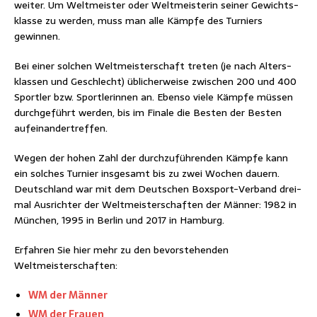
wei­ter. Um Welt­meis­ter oder Welt­meis­te­rin sei­ner Gewichts­
klas­se zu wer­den, muss man alle Kämp­fe des Tur­niers
gewinnen.
Bei einer sol­chen Welt­meis­ter­schaft tre­ten (je nach Alters­
klas­sen und Geschlecht) übli­cher­wei­se zwi­schen 200 und 400
Sport­ler bzw. Sport­le­rin­nen an. Eben­so vie­le Kämp­fe müs­sen
durch­ge­führt wer­den, bis im Fina­le die Bes­ten der Bes­ten
aufeinandertreffen.
Wegen der hohen Zahl der durch­zu­füh­ren­den Kämp­fe kann
ein sol­ches Tur­nier ins­ge­samt bis zu zwei Wochen dau­ern.
Deutsch­land war mit dem Deut­schen Box­sport-Ver­band drei­
mal Aus­rich­ter der Welt­meis­ter­schaf­ten der Män­ner: 1982 in
Mün­chen, 1995 in Ber­lin und 2017 in Hamburg.
Erfah­ren Sie hier mehr zu den bevor­ste­hen­den
Weltmeisterschaften:
WM der Männer
WM der Frauen