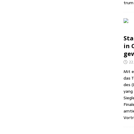
trum 
Sta
in C
gew
22
Mit e
das T
des (
yang (
Sieg­l
Fina­
amtie
Vor­tr