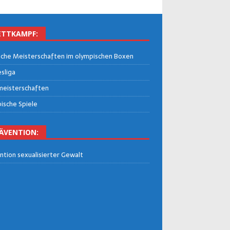
TT­KAMPF:
che Meis­ter­schaf­ten im olym­pi­schen Boxen
­li­ga
eis­ter­schaf­ten
i­sche Spiele
Ä­VEN­TI­ON:
n­ti­on sexua­li­sier­ter Gewalt