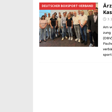
Ärz
DEUTSCHER BOXSPORT-VERBAND
Kas
3. 
Am ve
zung 
(DBV)
Fisch
ver­b
spor