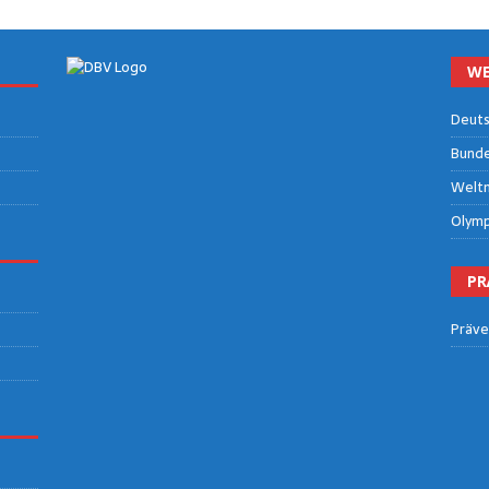
WE
Deut­s
Bun­des
Welt­m
Olym­p
PR
Prä­ve