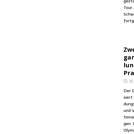
gesta
Tour 
Schwe
fortg
Zwe
gan
lun
Pra
25
Der D
siert 
dungs­
und V
tio­na
gen. 
Olym­