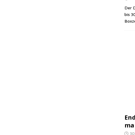
Der D
bis 3
Box­z
End
man
30