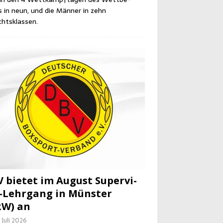
 in neun, und die Män­ner in zehn
htsklassen.
 bie­tet im August Super­vi­
-Lehr­gang in Müns­ter
RW) an
 Juli 2026