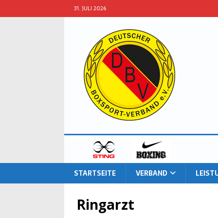
31. JULI 2026
START­SEI­TE
VER­BAND
LEIS­
Ringarzt