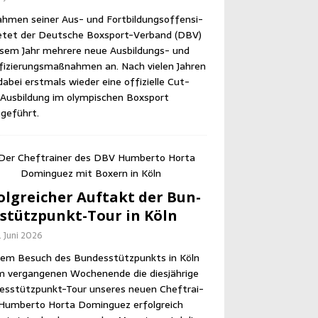
h­men sei­ner Aus- und Fort­bil­dungs­of­fen­si­
e­tet der Deut­sche Box­sport-Ver­band (DBV)
e­sem Jahr meh­re­re neue Aus­bil­dungs- und
­fi­zie­rungs­maß­nah­men an. Nach vie­len Jah­ren
abei erst­mals wie­der eine offi­zi­el­le Cut­
us­bil­dung im olym­pi­schen Box­sport
geführt.
olg­rei­cher Auf­takt der Bun­
­stütz­punkt-Tour in Köln
. Juni 2026
em Besuch des Bun­des­stütz­punkts in Köln
m ver­gan­ge­nen Wochen­en­de die dies­jäh­ri­ge
es­stütz­punkt-Tour unse­res neu­en Chef­trai­
Hum­ber­to Horta Dom­in­guez erfolg­reich