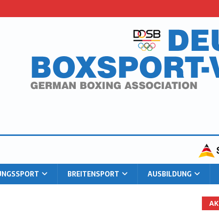
TUNGS­SPORT
BREI­TEN­SPORT
AUS­BIL­DUNG
AK