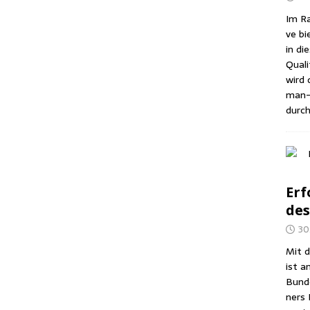
Im Ra
ve bi
in di
Qua­li
wird d
man-A
durch
Erf
des
30
Mit d
ist a
Bun­d
ners 