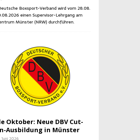
eut­sche Box­sport-Ver­band wird vom 28.08.
0.08.2026 einen Super­vi­sor-Lehr­gang am
en­trum Müns­ter (NRW) durchführen.
e Okto­ber: Neue DBV Cut­
-Aus­bil­dung in Münster
. Juni 2026