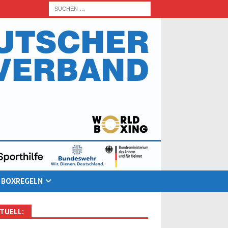
BOX­RE­GELN
TU­ELL: