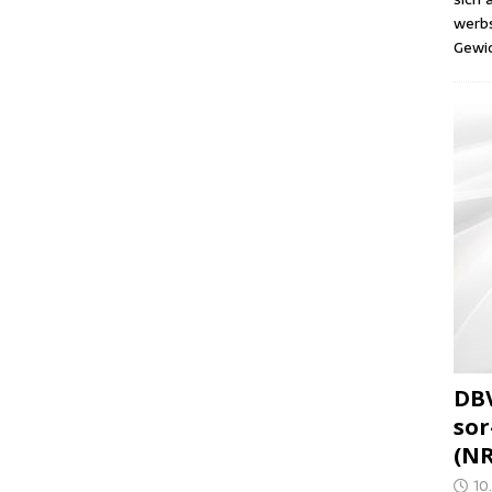
werbs
Gewic
DBV
sor
(N
10.