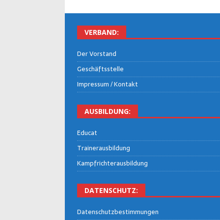
VER­BAND:
Der Vor­stand
Geschäfts­stel­le
Impres­sum / Kontakt
AUS­BIL­DUNG:
Edu­cat
Trai­ner­aus­bil­dung
Kampf­rich­ter­aus­bil­dung
DATEN­SCHUTZ:
Daten­schutz­be­stim­mun­gen