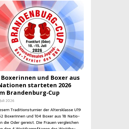
 Boxe­rin­nen und Boxer aus
Natio­nen star­te­ten 2026
im Brandenburg-Cup
 Juli 2026
­sem Tra­di­ti­ons­tur­nier der Alters­klas­se U19
52 Boxe­rin­nen und 104 Boxer aus 18 Natio­
n die Oder gereist. Die Frau­en ver­glei­chen
an den 4 Wett­kampf­ta­gen des Wett­be­