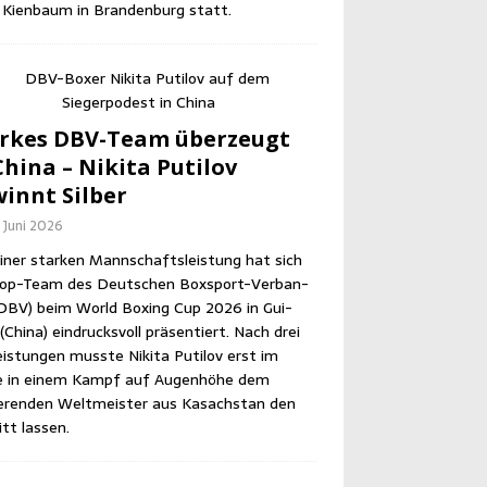
Kien­baum in Bran­den­burg statt.
r­kes DBV-Team über­zeugt
hi­na – Niki­ta Puti­l­ov
innt Silber
. Juni 2026
iner star­ken Mann­schafts­leis­tung hat sich
op-Team des Deut­schen Box­sport-Ver­ban­
DBV) beim World Boxing Cup 2026 in Gui­
Chi­na) ein­drucks­voll prä­sen­tiert. Nach drei
eis­tun­gen muss­te Niki­ta Puti­l­ov erst im
le in einem Kampf auf Augen­hö­he dem
­ren­den Welt­meis­ter aus Kasach­stan den
itt lassen.