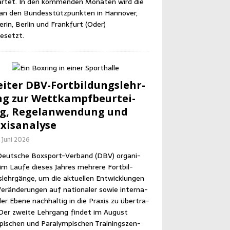
r­tet. In den kom­men­den Mona­ten wird die
an den Bun­des­stütz­punk­ten in Han­no­ver,
­rin, Ber­lin und Frank­furt (Oder)
esetzt.
i­ter DBV-Fort­bil­dungs­lehr­
g zur Wett­kampf­be­ur­tei­
g, Regel­an­wen­dung und
xisanalyse
. Juni 2026
eut­sche Box­sport-Ver­band (DBV) orga­ni­
im Lau­fe die­ses Jah­res meh­re­re Fort­bil­
lehr­gän­ge, um die aktu­el­len Ent­wick­lun­gen
er­än­de­run­gen auf natio­na­ler sowie inter­na­
­ler Ebe­ne nach­hal­tig in die Pra­xis zu über­tra­
Der zwei­te Lehr­gang fin­det im August
pi­schen und Para­lym­pi­schen Trai­nings­zen­