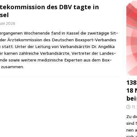
­te­kom­mis­si­on des DBV tag­te in
sel
Juni 2026
r­gan­ge­nen Wochen­en­de fand in Kas­sel die zwei­tä­gi­ge Sit­
der Ärz­te­kom­mis­si­on des Deut­schen Box­sport-Ver­ban­des
 statt. Unter der Lei­tung von Ver­bands­ärz­tin Dr. Ange­li­ka
er kamen zahl­rei­che Ver­bands­ärz­te, Ver­tre­ter der Lan­des­
än­de sowie wei­te­re medi­zi­ni­sche Exper­ten aus dem Box­
t zusammen.
138
18 
be
11.
Zu die
sind 
nen a
sich 