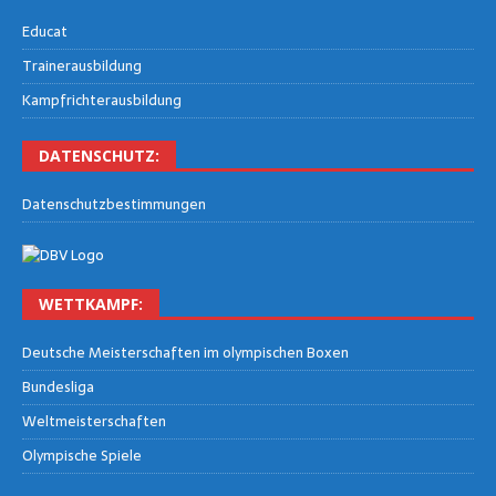
Edu­cat
Trai­ner­aus­bil­dung
Kampf­rich­ter­aus­bil­dung
DATEN­SCHUTZ:
Daten­schutz­be­stim­mun­gen
WETT­KAMPF:
Deut­sche Meis­ter­schaf­ten im olym­pi­schen Boxen
Bun­des­li­ga
Welt­meis­ter­schaf­ten
Olym­pi­sche Spiele