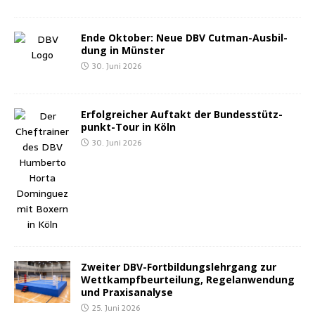
Ende Okto­ber: Neue DBV Cut­man-Aus­bil­
dung in Münster
30. Juni 2026
Erfolg­rei­cher Auf­takt der Bun­des­stütz­
punkt-Tour in Köln
30. Juni 2026
Zwei­ter DBV-Fort­bil­dungs­lehr­gang zur
Wett­kampf­be­ur­tei­lung, Regel­an­wen­dung
und Praxisanalyse
25. Juni 2026