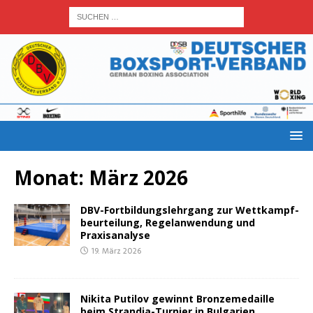
Monat:
März 2026
DBV-Fort­bil­dungs­lehr­gang zur Wett­kampf­
be­ur­tei­lung, Regel­an­wen­dung und
Praxisanalyse
19. März 2026
Niki­ta Puti­l­ov gewinnt Bron­ze­me­dail­le
beim Strand­ja-Tur­nier in Bulgarien