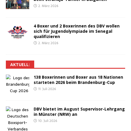
2. März 2026
4 Boxer und 2 Boxe­rin­nen des DBV wol­len
sich für Jugend­olym­pia­de im Sene­gal
qualifizieren
2. März 2026
AKTU­ELL:
138 Boxe­rin­nen und Boxer aus 18 Natio­nen
star­te­ten 2026 beim Brandenburg-Cup
11. Juli 2026
DBV bie­tet im August Super­vi­sor-Lehr­gang
in Müns­ter (NRW) an
10. Juli 2026