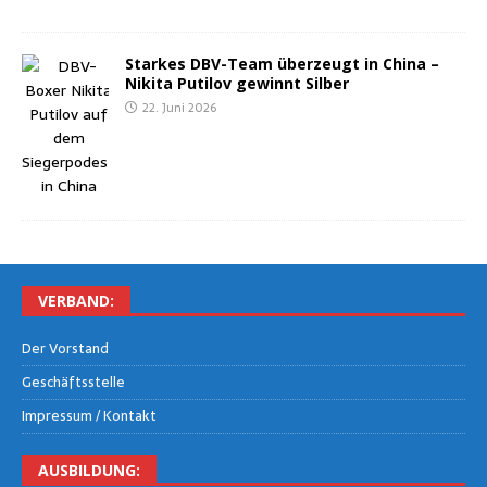
Star­kes DBV-Team über­zeugt in Chi­na –
Niki­ta Puti­l­ov gewinnt Silber
22. Juni 2026
VER­BAND:
Der Vor­stand
Geschäfts­stel­le
Impres­sum / Kontakt
AUS­BIL­DUNG: