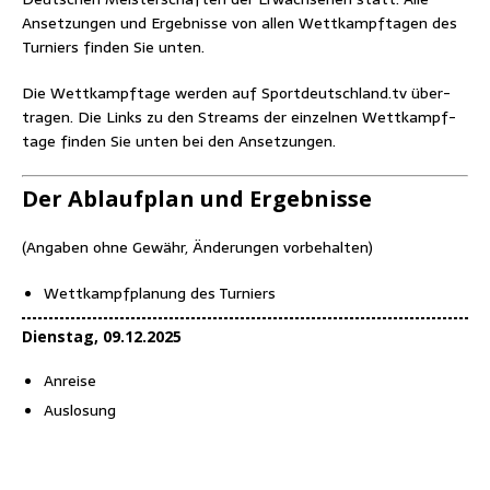
Anset­zun­gen und Ergeb­nis­se von allen Wett­kampf­ta­gen des
Tur­niers fin­den Sie unten.
Die Wett­kampf­ta­ge wer­den auf Sportdeutschland.tv über­
tra­gen. Die Links zu den Streams der ein­zel­nen Wett­kampf­
ta­ge fin­den Sie unten bei den Ansetzungen.
Der Ablauf­plan und Ergebnisse
(Anga­ben ohne Gewähr, Ände­run­gen vorbehalten)
Wett­kampf­pla­nung des Turniers
Diens­tag, 09.12.2025
Anrei­se
Aus­lo­sung