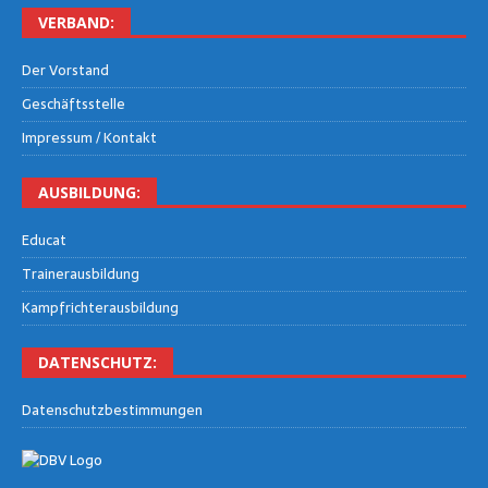
VER­BAND:
Der Vor­stand
Geschäfts­stel­le
Impres­sum / Kontakt
AUS­BIL­DUNG:
Edu­cat
Trai­ner­aus­bil­dung
Kampf­rich­ter­aus­bil­dung
DATEN­SCHUTZ:
Daten­schutz­be­stim­mun­gen