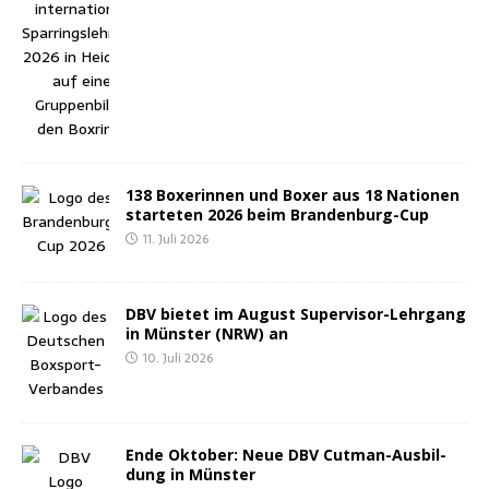
138 Boxe­rin­nen und Boxer aus 18 Natio­nen
star­te­ten 2026 beim Brandenburg-Cup
11. Juli 2026
DBV bie­tet im August Super­vi­sor-Lehr­gang
in Müns­ter (NRW) an
10. Juli 2026
Ende Okto­ber: Neue DBV Cut­man-Aus­bil­
dung in Münster