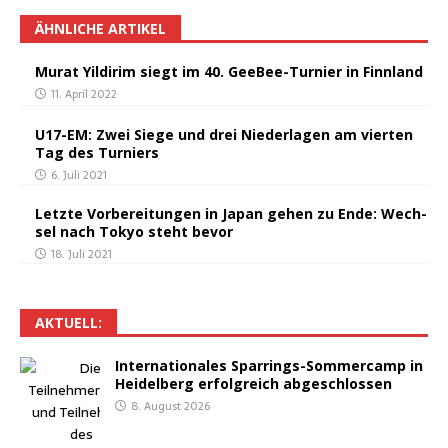
ÄHNLICHE ARTIKEL
Murat Yil­di­rim siegt im 40. GeeBee-Tur­nier in Finnland
11. April 2022
U17-EM: Zwei Sie­ge und drei Nie­der­la­gen am vier­ten
Tag des Turniers
6. Juli 2021
Letz­te Vor­be­rei­tun­gen in Japan gehen zu Ende: Wech­
sel nach Tokyo steht bevor
18. Juli 2021
AKTU­ELL:
Inter­na­tio­na­les Spar­rings-Som­mer­camp in
Hei­del­berg erfolg­reich abgeschlossen
8. August 2026