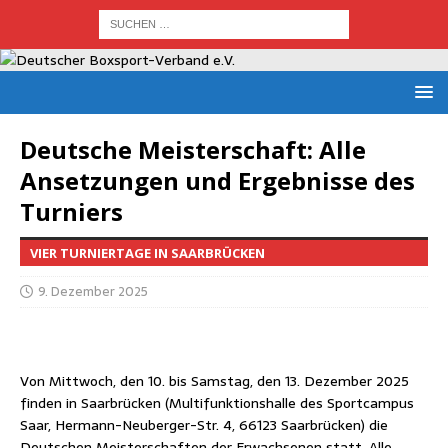
Deut­sche Meis­ter­schaft: Alle
Anset­zun­gen und Ergeb­nis­se des
Turniers
VIER TURNIERTAGE IN SAARBRÜCKEN
9. Dezember 2025
Von Mitt­woch, den 10. bis Sams­tag, den 13. Dezem­ber 2025
fin­den in Saar­brü­cken (Mul­ti­funk­ti­ons­hal­le des Sport­cam­pus
Saar, Her­mann-Neu­ber­ger-Str. 4, 66123 Saar­brü­cken) die
Deut­schen Meis­ter­schaf­ten der Erwach­se­nen statt. Alle