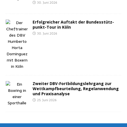
30. Juni 2026
Erfolg­rei­cher Auf­takt der Bun­des­stütz­
punkt-Tour in Köln
30. Juni 2026
Zwei­ter DBV-Fort­bil­dungs­lehr­gang zur
Wett­kampf­be­ur­tei­lung, Regel­an­wen­dung
und Praxisanalyse
25. Juni 2026