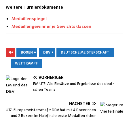
Wei­te­re Turnierdokumente
Medail­len­spie­gel
Medail­len­ge­win­ner je Gewichtsklassen
BOXEN
DBV
DEUTSCHE MEISTERSCHAFT
WETTKAMPF
VORHERIGER
EM U17: Alle Ein­sät­ze und Ergeb­nis­se des deut­
schen Teams
NÄCHSTER
U17-Euro­pa­meis­ter­schaft: DBV hat mit 4 Boxe­rin­nen
und 2 Boxern im Halb­fi­na­le ers­te Medail­len sicher