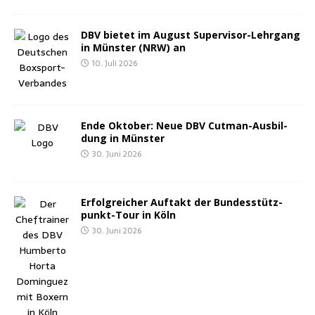
DBV bie­tet im August Super­vi­sor-Lehr­gang
in Müns­ter (NRW) an
10. Juli 2026
Ende Okto­ber: Neue DBV Cut­man-Aus­bil­
dung in Münster
30. Juni 2026
Erfolg­rei­cher Auf­takt der Bun­des­stütz­
punkt-Tour in Köln
30. Juni 2026