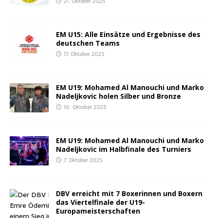
21. Oktober 2025
EM U15: Alle Ein­sät­ze und Ergeb­nis­se des
deut­schen Teams
17. Oktober 2025
EM U19: Moha­med Al Manou­chi und Mar­ko
Nadel­j­ko­vic holen Sil­ber und Bronze
10. Oktober 2025
EM U19: Moha­med Al Manou­chi und Mar­ko
Nadel­j­ko­vic im Halb­fi­na­le des Turniers
7. Oktober 2025
DBV erreicht mit 7 Boxe­rin­nen und Boxern
das Vier­tel­fi­na­le der U19-
Europameisterschaften