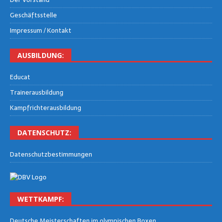
Geschäfts­stel­le
Impres­sum / Kontakt
AUS­BIL­DUNG:
Edu­cat
Trai­ner­aus­bil­dung
Kampf­rich­ter­aus­bil­dung
DATEN­SCHUTZ:
Daten­schutz­be­stim­mun­gen
WETT­KAMPF:
Deut­sche Meis­ter­schaf­ten im olym­pi­schen Boxen