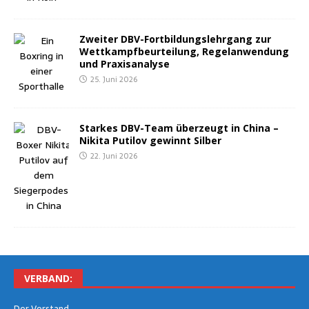
Zwei­ter DBV-Fort­bil­dungs­lehr­gang zur
Wett­kampf­be­ur­tei­lung, Regel­an­wen­dung
und Praxisanalyse
25. Juni 2026
Star­kes DBV-Team über­zeugt in Chi­na –
Niki­ta Puti­l­ov gewinnt Silber
22. Juni 2026
VER­BAND:
Der Vor­stand