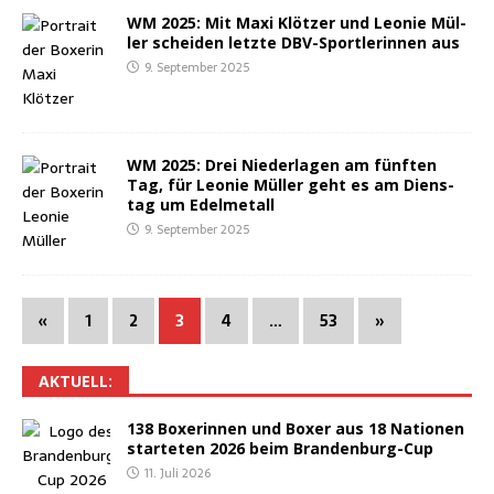
WM 2025: Mit Maxi Klöt­zer und Leo­nie Mül­
ler schei­den letz­te DBV-Sport­le­rin­nen aus
9. September 2025
WM 2025: Drei Nie­der­la­gen am fünf­ten
Tag, für Leo­nie Mül­ler geht es am Diens­
tag um Edelmetall
9. September 2025
«
1
2
3
4
…
53
»
AKTU­ELL:
138 Boxe­rin­nen und Boxer aus 18 Natio­nen
star­te­ten 2026 beim Brandenburg-Cup
11. Juli 2026