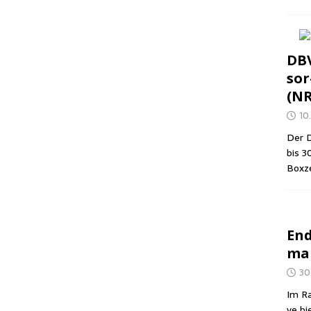
DBV
sor
(N
10.
Der D
bis 3
Box­z
End
man
30
Im Ra
ve bi