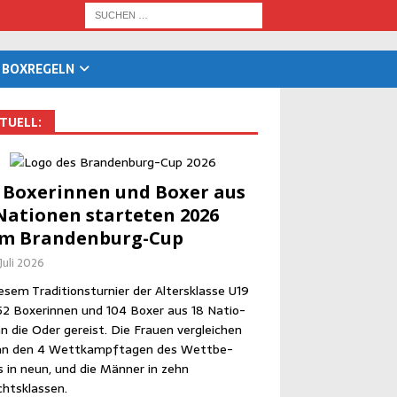
BOX­RE­GELN
TU­ELL:
 Boxe­rin­nen und Boxer aus
Natio­nen star­te­ten 2026
im Brandenburg-Cup
 Juli 2026
­sem Tra­di­ti­ons­tur­nier der Alters­klas­se U19
52 Boxe­rin­nen und 104 Boxer aus 18 Natio­
n die Oder gereist. Die Frau­en ver­glei­chen
an den 4 Wett­kampf­ta­gen des Wett­be­
 in neun, und die Män­ner in zehn
htsklassen.