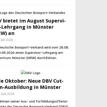
 bie­tet im August Super­vi­
-Lehr­gang in Müns­ter
RW) an
 Juli 2026
eut­sche Box­sport-Ver­band wird vom 28.08.
0.08.2026 einen Super­vi­sor-Lehr­gang am
en­trum Müns­ter (NRW) durchführen.
e Okto­ber: Neue DBV Cut­
-Aus­bil­dung in Münster
. Juni 2026
h­men sei­ner Aus- und Fort­bil­dungs­of­fen­si­
e­tet der Deut­sche Box­sport-Ver­band (DBV)