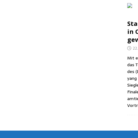
Sta
in C
gew
22
Mit e
das T
des (
yang (
Sieg­l
Fina­
amtie
Vor­tr