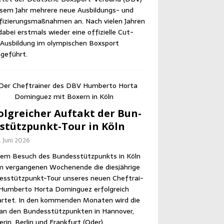
e­sem Jahr meh­re­re neue Aus­bil­dungs- und
­fi­zie­rungs­maß­nah­men an. Nach vie­len Jah­ren
abei erst­mals wie­der eine offi­zi­el­le Cut­
us­bil­dung im olym­pi­schen Box­sport
geführt.
olg­rei­cher Auf­takt der Bun­
­stütz­punkt-Tour in Köln
. Juni 2026
em Besuch des Bun­des­stütz­punkts in Köln
m ver­gan­ge­nen Wochen­en­de die dies­jäh­ri­ge
es­stütz­punkt-Tour unse­res neu­en Chef­trai­
Hum­ber­to Horta Dom­in­guez erfolg­reich
r­tet. In den kom­men­den Mona­ten wird die
an den Bun­des­stütz­punk­ten in Han­no­ver,
­rin, Ber­lin und Frank­furt (Oder)