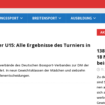
TUNGS­SPORT
BREI­TEN­SPORT
AUS­BIL­DUNG
AK
r U15: Alle Ergeb­nis­se des Tur­niers in
138
18 
be
s­ver­bän­de des Deut­schen Box­sport-Ver­ban­des zur DM der
11.
n­det. In neun Gewichts­klas­sen der Mäd­chen und sieb­zehn
aillenentscheidungen.
Zu die
sind 
nen a
sich 
werbs
Gewic