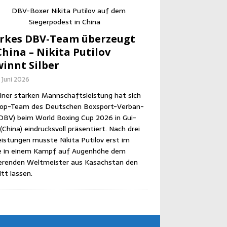
r­kes DBV-Team über­zeugt
hi­na – Niki­ta Puti­l­ov
innt Silber
. Juni 2026
iner star­ken Mann­schafts­leis­tung hat sich
op-Team des Deut­schen Box­sport-Ver­ban­
DBV) beim World Boxing Cup 2026 in Gui­
Chi­na) ein­drucks­voll prä­sen­tiert. Nach drei
eis­tun­gen muss­te Niki­ta Puti­l­ov erst im
le in einem Kampf auf Augen­hö­he dem
­ren­den Welt­meis­ter aus Kasach­stan den
itt lassen.