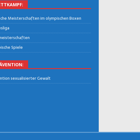
TT­KAMPF:
che Meis­ter­schaf­ten im olym­pi­schen Boxen
­li­ga
eis­ter­schaf­ten
i­sche Spiele
Ä­VEN­TI­ON:
n­ti­on sexua­li­sier­ter Gewalt