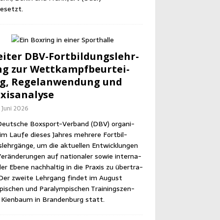
esetzt.
i­ter DBV-Fort­bil­dungs­lehr­
g zur Wett­kampf­be­ur­tei­
g, Regel­an­wen­dung und
xisanalyse
. Juni 2026
eut­sche Box­sport-Ver­band (DBV) orga­ni­
im Lau­fe die­ses Jah­res meh­re­re Fort­bil­
lehr­gän­ge, um die aktu­el­len Ent­wick­lun­gen
er­än­de­run­gen auf natio­na­ler sowie inter­na­
­ler Ebe­ne nach­hal­tig in die Pra­xis zu über­tra­
Der zwei­te Lehr­gang fin­det im August
pi­schen und Para­lym­pi­schen Trai­nings­zen­
Kien­baum in Bran­den­burg statt.