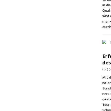
in di
Qua­li
wird d
man-A
durch
Erf
des
30
Mit d
ist a
Bun­d
ners 
gesta
Tour 
Schwe