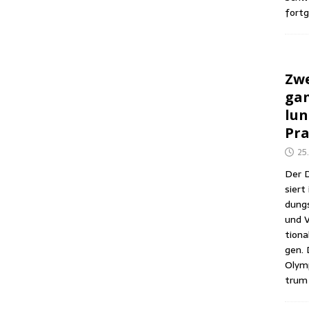
fortg
Zwe
gan
lun
Pra
25
Der D
siert 
dungs­
und V
tio­na
gen. 
Olym­
trum 