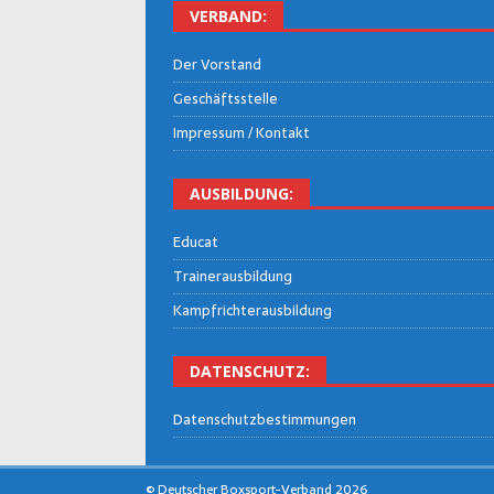
VER­BAND:
Der Vor­stand
Geschäfts­stel­le
Impres­sum / Kontakt
AUS­BIL­DUNG:
Edu­cat
Trai­ner­aus­bil­dung
Kampf­rich­ter­aus­bil­dung
DATEN­SCHUTZ:
Daten­schutz­be­stim­mun­gen
© Deutscher Boxsport-Verband 2026