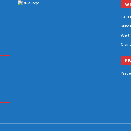
WE
Deut­s
Bun­des
Welt­m
Olym­p
PR
Prä­ve