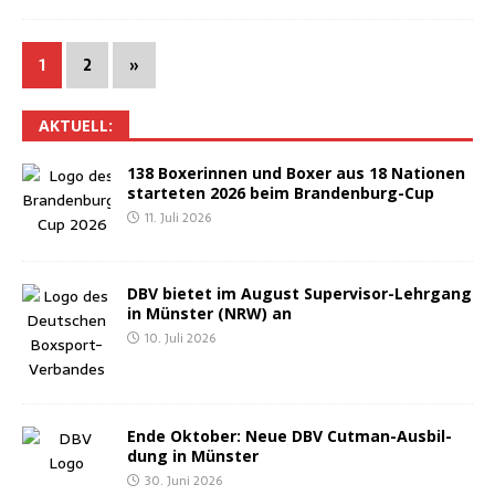
1
2
»
AKTU­ELL:
138 Boxe­rin­nen und Boxer aus 18 Natio­nen
star­te­ten 2026 beim Brandenburg-Cup
11. Juli 2026
DBV bie­tet im August Super­vi­sor-Lehr­gang
in Müns­ter (NRW) an
10. Juli 2026
Ende Okto­ber: Neue DBV Cut­man-Aus­bil­
dung in Münster
30. Juni 2026