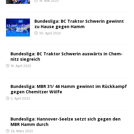
14. Mai 2023
Bun­des­li­ga: BC Trak­tor Schwe­rin gewinnt
zu Hau­se gegen Hamm
30. April 2023
Bun­des­li­ga: BC Trak­tor Schwe­rin aus­wärts in Chem­
nitz siegreich
16. April 2023
Bun­des­li­ga: MBR 31/ 46 Hamm gewinnt im Rück­kampf
gegen Chemit­zer Wölfe
2. April 2023
Bun­des­li­ga: Han­no­ver-Seel­ze setzt sich gegen den
MBR Hamm durch
26. März 2023