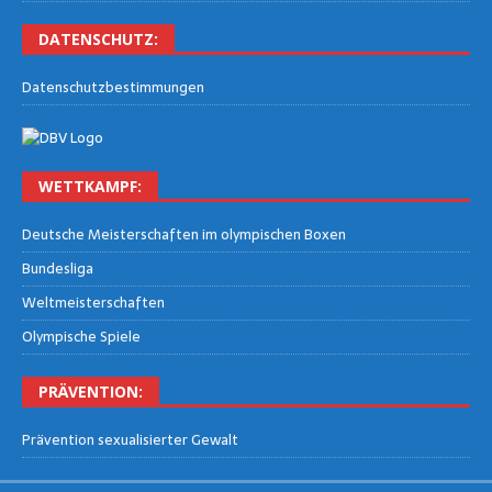
DATEN­SCHUTZ:
Daten­schutz­be­stim­mun­gen
WETT­KAMPF:
Deut­sche Meis­ter­schaf­ten im olym­pi­schen Boxen
Bun­des­li­ga
Welt­meis­ter­schaf­ten
Olym­pi­sche Spiele
PRÄ­VEN­TI­ON:
Prä­ven­ti­on sexua­li­sier­ter Gewalt