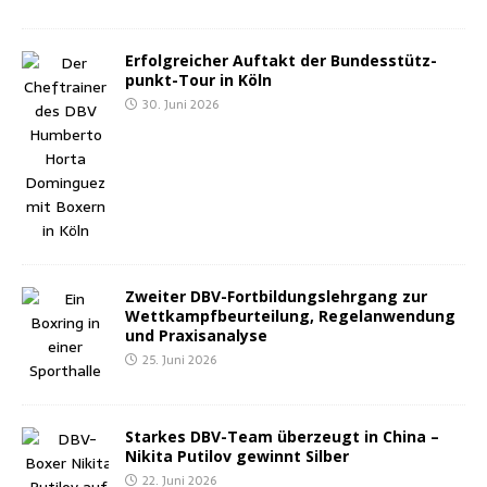
Erfolg­rei­cher Auf­takt der Bun­des­stütz­
punkt-Tour in Köln
30. Juni 2026
Zwei­ter DBV-Fort­bil­dungs­lehr­gang zur
Wett­kampf­be­ur­tei­lung, Regel­an­wen­dung
und Praxisanalyse
25. Juni 2026
Star­kes DBV-Team über­zeugt in Chi­na –
Niki­ta Puti­l­ov gewinnt Silber
22. Juni 2026