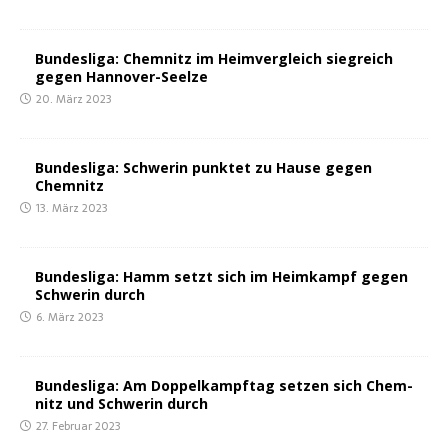
Bun­des­li­ga: Chem­nitz im Heim­ver­gleich sieg­reich
gegen Hannover-Seelze
20. März 2023
Bun­des­li­ga: Schwe­rin punk­tet zu Hau­se gegen
Chemnitz
13. März 2023
Bun­des­li­ga: Hamm setzt sich im Heim­kampf gegen
Schwe­rin durch
6. März 2023
Bun­des­li­ga: Am Dop­pel­kampf­tag set­zen sich Chem­
nitz und Schwe­rin durch
27. Februar 2023