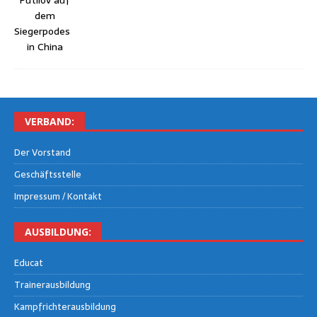
VER­BAND:
Der Vor­stand
Geschäfts­stel­le
Impres­sum / Kontakt
AUS­BIL­DUNG:
Edu­cat
Trai­ner­aus­bil­dung
Kampf­rich­ter­aus­bil­dung