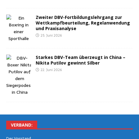
Zwei­ter DBV-Fort­bil­dungs­lehr­gang zur
Wett­kampf­be­ur­tei­lung, Regel­an­wen­dung
und Praxisanalyse
25. Juni 2026
Star­kes DBV-Team über­zeugt in Chi­na –
Niki­ta Puti­l­ov gewinnt Silber
22. Juni 2026
VER­BAND:
Der Vor­stand