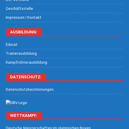
Geschäfts­stel­le
Impres­sum / Kontakt
AUS­BIL­DUNG:
Edu­cat
Trai­ner­aus­bil­dung
Kampf­rich­ter­aus­bil­dung
DATEN­SCHUTZ:
Daten­schutz­be­stim­mun­gen
WETT­KAMPF:
Deut­sche Meis­ter­schaf­ten im olym­pi­schen Boxen