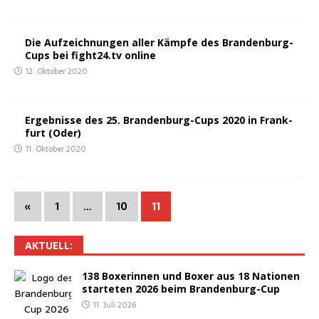
Die Auf­zeich­nun­gen aller Kämp­fe des Bran­den­burg-
Cups bei fight24.tv online
12. Oktober 2020
Ergeb­nis­se des 25. Bran­den­burg-Cups 2020 in Frank­
furt (Oder)
11. Oktober 2020
«
1
…
10
11
AKTU­ELL:
138 Boxe­rin­nen und Boxer aus 18 Natio­nen
star­te­ten 2026 beim Brandenburg-Cup
11. Juli 2026