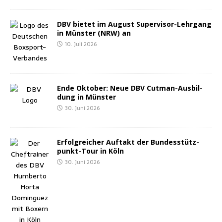
DBV bie­tet im August Super­vi­sor-Lehr­gang
in Müns­ter (NRW) an
10. Juli 2026
Ende Okto­ber: Neue DBV Cut­man-Aus­bil­
dung in Münster
30. Juni 2026
Erfolg­rei­cher Auf­takt der Bun­des­stütz­
punkt-Tour in Köln
30. Juni 2026