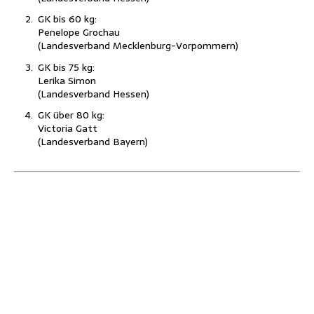
GK bis 60 kg:
Pene­lo­pe Grochau
(Lan­des­ver­band Mecklenburg-Vorpommern)
GK bis 75 kg:
Leri­ka Simon
(Lan­des­ver­band Hessen)
GK über 80 kg:
Vic­to­ria Gatt
(Lan­des­ver­band Bayern)