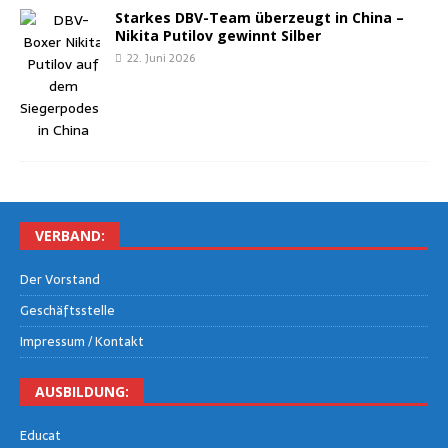
Star­kes DBV-Team über­zeugt in Chi­na –
Niki­ta Puti­l­ov gewinnt Silber
22. Juni 2026
VER­BAND:
Der Vor­stand
Geschäfts­stel­le
Impres­sum / Kontakt
AUS­BIL­DUNG:
Edu­cat