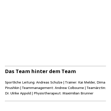
Das Team hin­ter dem Team
Sport­li­che Lei­tung: Andre­as Schul­ze |
Trai­ner: Kai Mel­der, Dima
Pirush­kin |
Team­ma­nage­ment: Andrew Col­bourne |
Team­ärz­tin:
Dr. Ulri­ke Appold |
Phy­sio­the­ra­peut: Maxi­mi­li­an Brunner