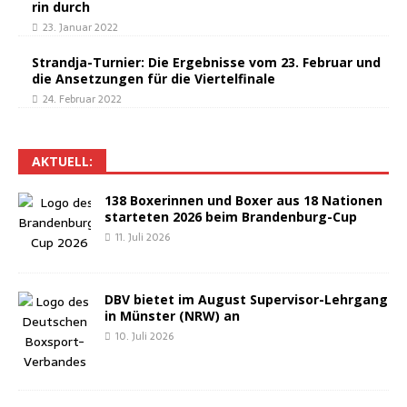
rin durch
23. Januar 2022
Strand­ja-Tur­nier: Die Ergeb­nis­se vom 23. Febru­ar und
die Anset­zun­gen für die Viertelfinale
24. Februar 2022
AKTU­ELL:
138 Boxe­rin­nen und Boxer aus 18 Natio­nen
star­te­ten 2026 beim Brandenburg-Cup
11. Juli 2026
DBV bie­tet im August Super­vi­sor-Lehr­gang
in Müns­ter (NRW) an
10. Juli 2026