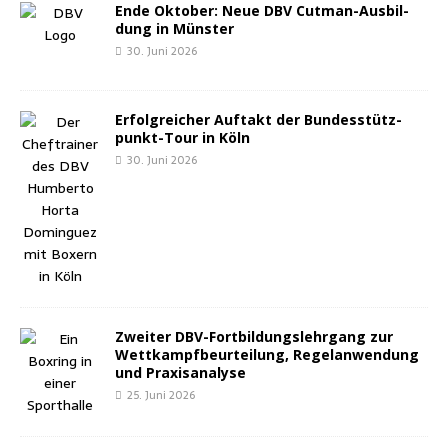
Ende Okto­ber: Neue DBV Cut­man-Aus­bil­
dung in Münster
30. Juni 2026
Erfolg­rei­cher Auf­takt der Bun­des­stütz­
punkt-Tour in Köln
30. Juni 2026
Zwei­ter DBV-Fort­bil­dungs­lehr­gang zur
Wett­kampf­be­ur­tei­lung, Regel­an­wen­dung
und Praxisanalyse
25. Juni 2026