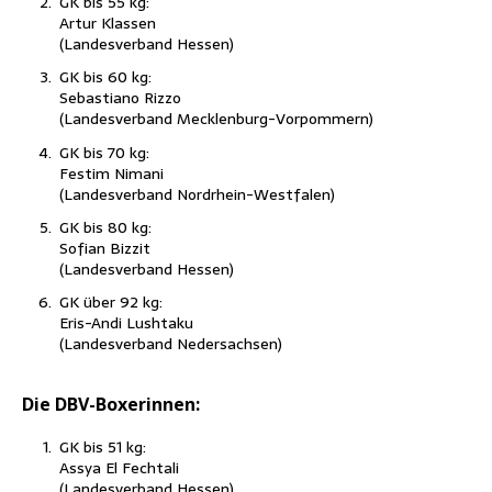
GK bis 55 kg:
Artur Klassen
(Lan­des­ver­band Hessen)
GK bis 60 kg:
Sebas­tia­no Rizzo
(Lan­des­ver­band Mecklenburg-Vorpommern)
GK bis 70 kg:
Festim Nimani
(Lan­des­ver­band Nordrhein-Westfalen)
GK bis 80 kg:
Sofi­an Bizzit
(Lan­des­ver­band Hessen)
GK über 92 kg:
Eris-Andi Lushtaku
(Lan­des­ver­band Nedersachsen)
Die DBV-Boxe­rin­nen:
GK bis 51 kg:
Assya El Fechtali
(Lan­des­ver­band Hessen)