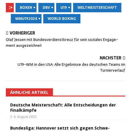
BOXEN
DBV
U19
WELTMEISTERSCHAFT
WMU192024
WORLD BOXING
VORHERIGER
Olaf Jes­sen mit Bun­des­ver­dienst­kreuz für sein sozia­les Enga­ge­
ment ausgezeichnet
NÄCHSTER
U19-WM in den USA: Alle Ergeb­nis­se des deut­schen Teams im
Turnierverlauf
ÄHNLICHE ARTIKEL
Deut­sche Meis­ter­schaft: Alle Ent­schei­dun­gen der
Finalkämpfe
6. August 2022
Bun­des­li­ga: Han­no­ver setzt sich gegen Schwe­