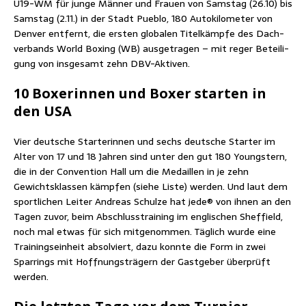
U19-WM für jun­ge Män­ner und Frau­en von Sams­tag (26.10) bis
Sams­tag (2.11.) in der Stadt Pue­blo, 180 Auto­ki­lo­me­ter von
Den­ver ent­fernt, die ers­ten glo­ba­len Titel­kämp­fe des Dach­
ver­bands World Boxing (WB) aus­ge­tra­gen – mit reger Betei­li­
gung von ins­ge­samt zehn DBV-Aktiven.
10 Boxe­rin­nen und Boxer star­ten in
den USA
Vier deut­sche Star­te­rin­nen und sechs deut­sche Star­ter im
Alter von 17 und 18 Jah­ren sind unter den gut 180 Youngs­tern,
die in der Con­ven­ti­on Hall um die Medail­len in je zehn
Gewichts­klas­sen kämp­fen (sie­he Lis­te) wer­den. Und laut dem
sport­li­chen Lei­ter Andre­as Schul­ze hat jede® von ihnen an den
Tagen zuvor, beim Abschluss­trai­ning im eng­li­schen Shef­field,
noch mal etwas für sich mit­ge­nom­men. Täg­lich wur­de eine
Trai­nings­ein­heit absol­viert, dazu konn­te die Form in zwei
Spar­rings mit Hoff­nungs­trä­gern der Gast­ge­ber über­prüft
werden.