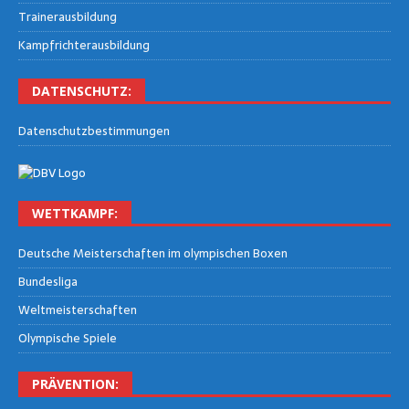
Trai­ner­aus­bil­dung
Kampf­rich­ter­aus­bil­dung
DATEN­SCHUTZ:
Daten­schutz­be­stim­mun­gen
WETT­KAMPF:
Deut­sche Meis­ter­schaf­ten im olym­pi­schen Boxen
Bun­des­li­ga
Welt­meis­ter­schaf­ten
Olym­pi­sche Spiele
PRÄ­VEN­TI­ON: