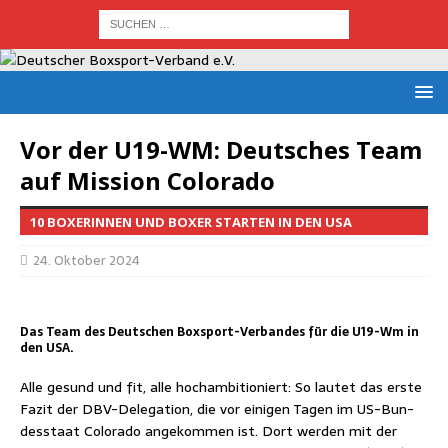
Vor der U19-WM: Deut­sches Team
auf Mis­si­on Colorado
10 BOXERINNEN UND BOXER STARTEN IN DEN USA
24. Oktober 2024
Das Team des Deutschen Boxsport-Verbandes für die U19-Wm in
den USA.
Alle gesund und fit, alle hoch­am­bi­tio­niert: So lau­tet das ers­te
Fazit der DBV-Dele­ga­ti­on, die vor eini­gen Tagen im US-Bun­
des­staat Colo­ra­do ange­kom­men ist. Dort wer­den mit der