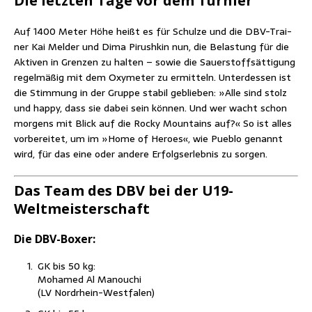
Die letz­ten Tage vor dem Turnier
Auf 1400 Meter Höhe heißt es für Schul­ze und die DBV-Trai­
ner Kai Mel­der und Dima Pirush­kin nun, die Belas­tung für die
Akti­ven in Gren­zen zu hal­ten – sowie die Sau­er­stoff­sät­ti­gung
regel­mä­ßig mit dem Oxy­me­ter zu ermit­teln. Unter­des­sen ist
die Stim­mung in der Grup­pe sta­bil geblie­ben: »Alle sind stolz
und hap­py, dass sie dabei sein kön­nen. Und wer wacht schon
mor­gens mit Blick auf die Rocky Moun­ta­ins auf?« So ist alles
vor­be­rei­tet, um im »Home of Heroes«, wie Pue­blo genannt
wird, für das eine oder ande­re Erfolgs­er­leb­nis zu sorgen.
Das Team des DBV bei der U19-
Weltmeisterschaft
Die DBV-Boxer:
GK bis 50 kg:
Moha­med Al Manouchi
(LV Nordrhein-Westfalen)