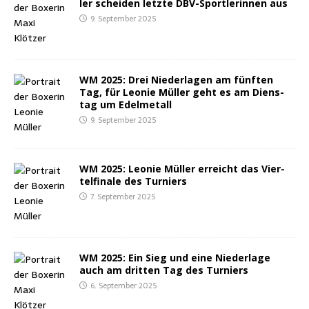
ler schei­den letz­te DBV-Sport­le­rin­nen aus
9. September 2025
WM 2025: Drei Nie­der­la­gen am fünf­ten
Tag, für Leo­nie Mül­ler geht es am Diens­
tag um Edelmetall
9. September 2025
WM 2025: Leo­nie Mül­ler erreicht das Vier­
tel­fi­na­le des Turniers
7. September 2025
WM 2025: Ein Sieg und eine Nie­der­la­ge
auch am drit­ten Tag des Turniers
6. September 2025