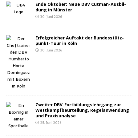
Ende Okto­ber: Neue DBV Cut­man-Aus­bil­
dung in Münster
30. Juni 2026
Erfolg­rei­cher Auf­takt der Bun­des­stütz­
punkt-Tour in Köln
30. Juni 2026
Zwei­ter DBV-Fort­bil­dungs­lehr­gang zur
Wett­kampf­be­ur­tei­lung, Regel­an­wen­dung
und Praxisanalyse
25. Juni 2026