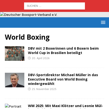
World Boxing
DBV mit 2 Boxe­rin­nen und 6 Boxern beim
World Cup in Bra­si­li­en beteiligt
20. April 2026
DBV-Sport­di­rek­tor Micha­el Mül­ler in das
Exe­cu­ti­ve Board von World Boxing
wiedergewählt
25. November 2025
WM 2025: Mit Maxi Klöt­zer und Leo­nie Mül­