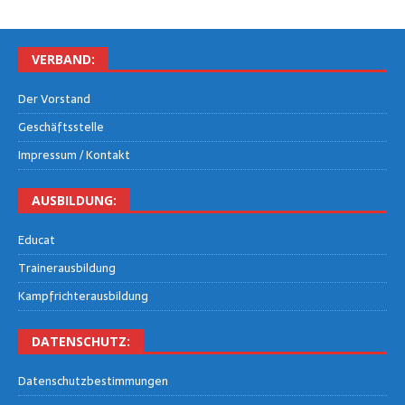
VER­BAND:
Der Vor­stand
Geschäfts­stel­le
Impres­sum / Kontakt
AUS­BIL­DUNG:
Edu­cat
Trai­ner­aus­bil­dung
Kampf­rich­ter­aus­bil­dung
DATEN­SCHUTZ:
Daten­schutz­be­stim­mun­gen