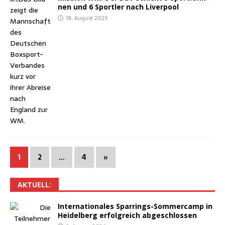
nen und 6 Sport­ler nach Liverpool
18. August 2025
1
2
…
4
»
AKTU­ELL:
Inter­na­tio­na­les Spar­rings-Som­mer­camp in
Hei­del­berg erfolg­reich abgeschlossen