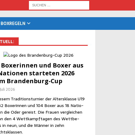
BOX­RE­GELN
TU­ELL:
 Boxe­rin­nen und Boxer aus
Natio­nen star­te­ten 2026
im Brandenburg-Cup
 Juli 2026
­sem Tra­di­ti­ons­tur­nier der Alters­klas­se U19
52 Boxe­rin­nen und 104 Boxer aus 18 Natio­
n die Oder gereist. Die Frau­en ver­glei­chen
an den 4 Wett­kampf­ta­gen des Wett­be­
 in neun, und die Män­ner in zehn
htsklassen.