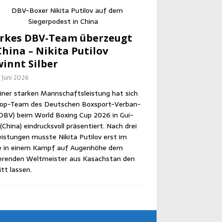
r­kes DBV-Team über­zeugt
hi­na – Niki­ta Puti­l­ov
innt Silber
. Juni 2026
iner star­ken Mann­schafts­leis­tung hat sich
op-Team des Deut­schen Box­sport-Ver­ban­
DBV) beim World Boxing Cup 2026 in Gui­
Chi­na) ein­drucks­voll prä­sen­tiert. Nach drei
eis­tun­gen muss­te Niki­ta Puti­l­ov erst im
le in einem Kampf auf Augen­hö­he dem
­ren­den Welt­meis­ter aus Kasach­stan den
itt lassen.