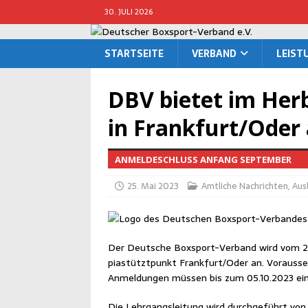
30. JULI 2026
START­SEI­TE
VER­BAND
LEIS­
DBV bie­tet im Herb
in Frankfurt/Oder
ANMELDESCHLUSS ANFANG SEPTEMBER
25. Mai 2023
Amtliche Nachrichten
,
Aus
Der Deut­sche Box­sport-Ver­band wird vom 20
pia­stützt­punkt Frankfurt/Oder an. Vor­aus­set
Anmel­dun­gen müs­sen bis zum 05.10.2023 ein
Die Lehr­gangs­lei­tung wird durch­ge­führt vo