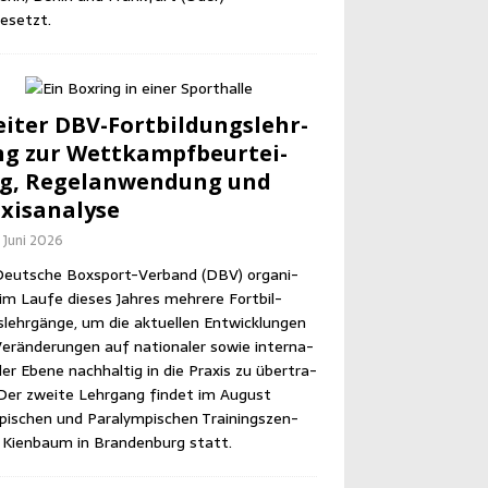
esetzt.
i­ter DBV-Fort­bil­dungs­lehr­
g zur Wett­kampf­be­ur­tei­
g, Regel­an­wen­dung und
xisanalyse
. Juni 2026
eut­sche Box­sport-Ver­band (DBV) orga­ni­
im Lau­fe die­ses Jah­res meh­re­re Fort­bil­
lehr­gän­ge, um die aktu­el­len Ent­wick­lun­gen
er­än­de­run­gen auf natio­na­ler sowie inter­na­
­ler Ebe­ne nach­hal­tig in die Pra­xis zu über­tra­
Der zwei­te Lehr­gang fin­det im August
pi­schen und Para­lym­pi­schen Trai­nings­zen­
Kien­baum in Bran­den­burg statt.