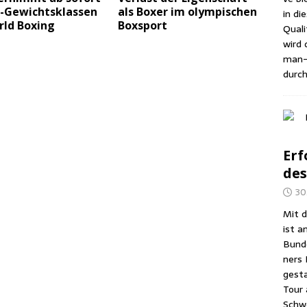
-Gewichts­klas­sen
als Boxer im olym­pi­schen
in di
rld Boxing
Boxsport
Qua­li
wird d
man-A
durch
Erf
des
30
Mit d
ist a
Bun­d
ners 
gesta
Tour 
Schwe