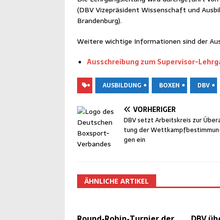
(DBV Vize­prä­si­dent Wis­sen­schaft und Aus­bi
Brandenburg).
Wei­te­re wich­ti­ge Infor­ma­tio­nen sind der
Aus­schrei­bung zum Super­vi­sor-Lehr­
AUSBILDUNG
BOXEN
DBV
VORHERIGER
DBV setzt Arbeits­kreis zur Über­a
tung der Wett­kampf­be­stim­mun
gen ein
ÄHNLICHE ARTIKEL
Round-Robin-Tur­nier der
DBV üb