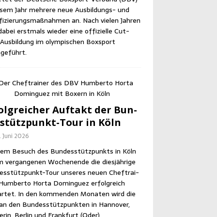
e­sem Jahr meh­re­re neue Aus­bil­dungs- und
­fi­zie­rungs­maß­nah­men an. Nach vie­len Jah­ren
abei erst­mals wie­der eine offi­zi­el­le Cut­
us­bil­dung im olym­pi­schen Box­sport
geführt.
olg­rei­cher Auf­takt der Bun­
­stütz­punkt-Tour in Köln
. Juni 2026
em Besuch des Bun­des­stütz­punkts in Köln
m ver­gan­ge­nen Wochen­en­de die dies­jäh­ri­ge
es­stütz­punkt-Tour unse­res neu­en Chef­trai­
Hum­ber­to Horta Dom­in­guez erfolg­reich
r­tet. In den kom­men­den Mona­ten wird die
an den Bun­des­stütz­punk­ten in Han­no­ver,
­rin, Ber­lin und Frank­furt (Oder)