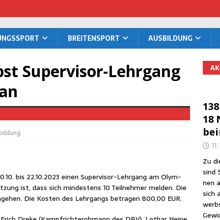
TUNGS­SPORT
BREI­TEN­SPORT
AUS­BIL­DUNG
st Super­vi­sor-Lehr­gang
AK
 an
138
18 
be
bildung
11.
Zu die
sind 
.10. bis 22.10.2023 einen Super­vi­sor-Lehr­gang am Olym­
nen a
­zung ist, dass sich min­des­tens 10 Teil­neh­mer mel­den. Die
sich 
­ge­hen. Die Kos­ten des Lehr­gangs betra­gen 800,00 EUR.
werbs
Gewic
n Erich Dre­ke (Kampf­richt­er­ob­mann des DBV), Lothar Hei­ne