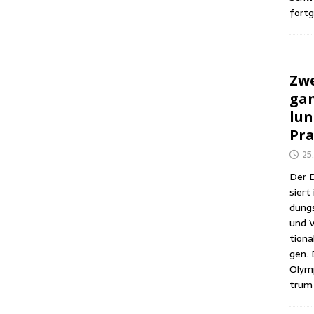
fortg
Zwe
gan
lun
Pra
25
Der D
siert 
dungs­
und V
tio­na
gen. 
Olym­
trum 