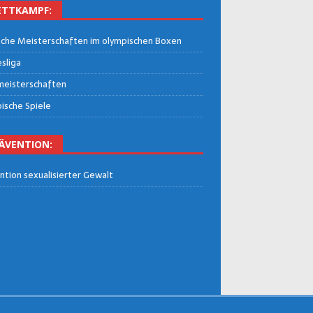
TT­KAMPF:
che Meis­ter­schaf­ten im olym­pi­schen Boxen
­li­ga
eis­ter­schaf­ten
i­sche Spiele
Ä­VEN­TI­ON:
n­ti­on sexua­li­sier­ter Gewalt