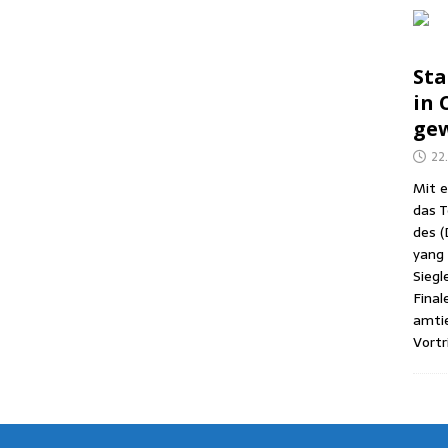
Sta
in C
gew
22
Mit e
das T
des (
yang (
Sieg­l
Fina­
amtie
Vor­tr