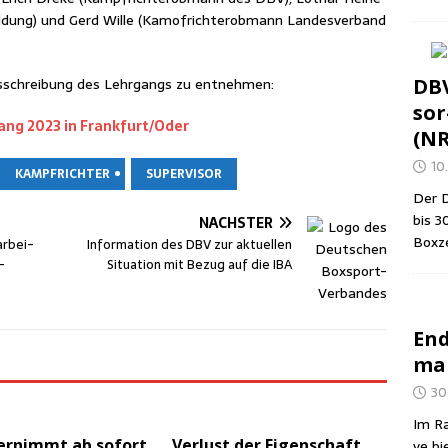
l­dung) und Gerd Wil­le (Kamof­richt­er­ob­mann Lan­des­ver­band
 Aus­schrei­bung des Lehr­gangs zu entnehmen:
DBV
sor
gang 2023 in Frankfurt/Oder
(N
10.
KAMPFRICHTER
SUPERVISOR
Der D
bis 3
NÄCHSTER
Box­z
r­bei­
Infor­ma­ti­on des DBV zur aktu­el­len
­
Situa­ti­on mit Bezug auf die IBA
End
man
30
Im Ra
er­nimmt ab sofort
Ver­lust der Eigen­schaft
ve bi