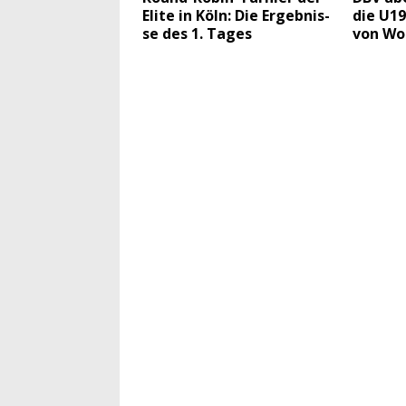
Eli­te in Köln: Die Ergeb­nis­
die U19
se des 1. Tages
von Wo