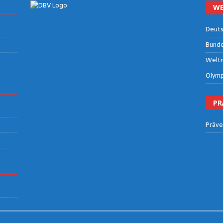
WE
Deut­s
Bun­des
Welt­m
Olym­p
PR
Prä­ve