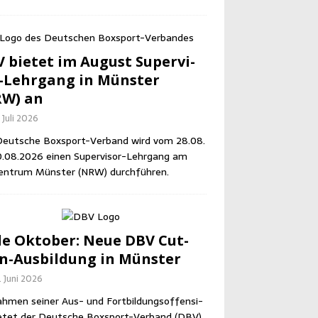
 bie­tet im August Super­vi­
-Lehr­gang in Müns­ter
RW) an
 Juli 2026
eut­sche Box­sport-Ver­band wird vom 28.08.
0.08.2026 einen Super­vi­sor-Lehr­gang am
en­trum Müns­ter (NRW) durchführen.
e Okto­ber: Neue DBV Cut­
-Aus­bil­dung in Münster
. Juni 2026
h­men sei­ner Aus- und Fort­bil­dungs­of­fen­si­
e­tet der Deut­sche Box­sport-Ver­band (DBV)