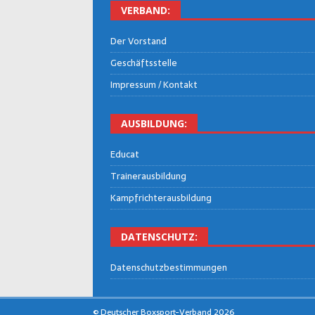
VER­BAND:
Der Vor­stand
Geschäfts­stel­le
Impres­sum / Kontakt
AUS­BIL­DUNG:
Edu­cat
Trai­ner­aus­bil­dung
Kampf­rich­ter­aus­bil­dung
DATEN­SCHUTZ:
Daten­schutz­be­stim­mun­gen
© Deutscher Boxsport-Verband 2026