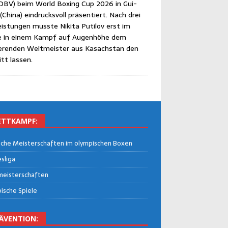
DBV) beim World Boxing Cup 2026 in Gui­
Chi­na) ein­drucks­voll prä­sen­tiert. Nach drei
eis­tun­gen muss­te Niki­ta Puti­l­ov erst im
le in einem Kampf auf Augen­hö­he dem
­ren­den Welt­meis­ter aus Kasach­stan den
itt lassen.
TT­KAMPF:
che Meis­ter­schaf­ten im olym­pi­schen Boxen
­li­ga
eis­ter­schaf­ten
i­sche Spiele
Ä­VEN­TI­ON: