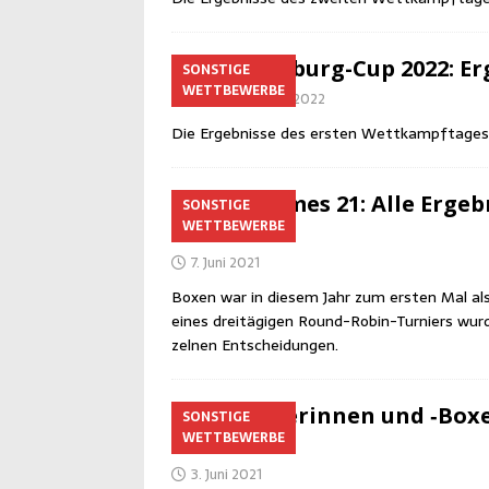
Bran­den­burg-Cup 2022: Erg
SONSTIGE
WETTBEWERBE
28. September 2022
Die Ergeb­nis­se des ers­ten Wett­kampf­ta­ge
Ruhr Games 21: Alle Ergeb­ni
SONSTIGE
WETTBEWERBE
Bochum
7. Juni 2021
Boxen war in die­sem Jahr zum ers­ten Mal al
eines drei­tä­gi­gen Round-Robin-Tur­niers wur­
zel­nen Entscheidungen.
U17-Boxe­rin­nen und ‑Box
SONSTIGE
WETTBEWERBE
Einsatz
3. Juni 2021