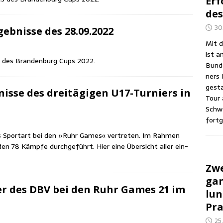
Erf
des
30
eb­nis­se des 28.09.2022
Mit d
ist a
s des Bran­den­burg Cups 2022.
Bun­d
ners 
gesta
s­se des drei­tä­gi­gen U17-Tur­niers in
Tour 
Schwe
fortg
s Sport­art bei den »Ruhr Games« ver­tre­ten. Im Rah­men
den 78 Kämp­fe durch­ge­führt. Hier eine Über­sicht aller ein­
Zwe
gan
er des DBV bei den Ruhr Games 21 im
lun
Pra
25