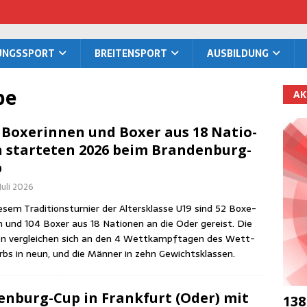
TUNGS­SPORT
BREI­TEN­SPORT
AUS­BIL­DUNG
be
AK
 Boxe­rin­nen und Boxer aus 18 Natio­
 star­te­ten 2026 beim Brandenburg-
p
 Juli 2026
­sem Tra­di­ti­ons­tur­nier der Alters­klas­se U19 sind 52 Boxe­
en und 104 Boxer aus 18 Natio­nen an die Oder gereist. Die
en ver­glei­chen sich an den 4 Wett­kampf­ta­gen des Wett­
rbs in neun, und die Män­ner in zehn Gewichtsklassen.
­den­burg-Cup in Frank­furt (Oder) mit
138