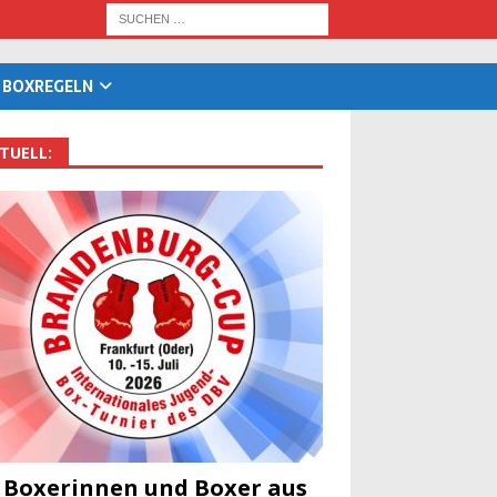
BOX­RE­GELN
TU­ELL:
 Boxe­rin­nen und Boxer aus