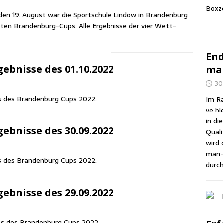
Box­z
en 19. August war die Sport­schu­le Lin­dow in Bran­den­burg
tz­ten Bran­den­burg-Cups. Alle Ergeb­nis­se der vier Wett­
End
eb­nis­se des 01.10.2022
man
30
es des Bran­den­burg Cups 2022.
Im Ra
ve bi
in di
eb­nis­se des 30.09.2022
Qua­li
wird d
man-A
es des Bran­den­burg Cups 2022.
durch
eb­nis­se des 29.09.2022
es des Bran­den­burg Cups 2022.