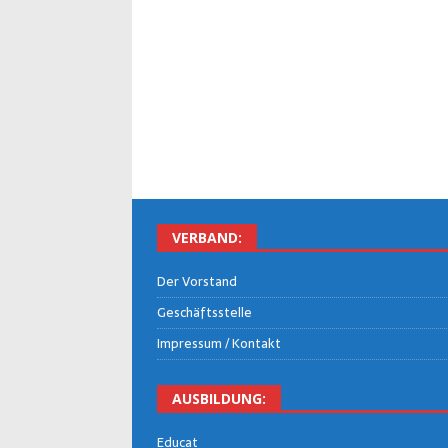
VER­BAND:
Der Vor­stand
Geschäfts­stel­le
Impres­sum / Kontakt
AUS­BIL­DUNG:
Edu­cat