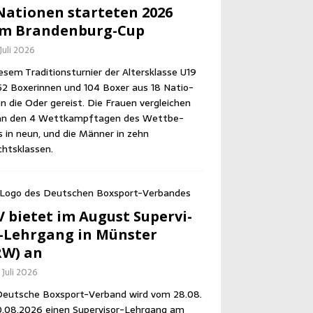
Natio­nen star­te­ten 2026
im Brandenburg-Cup
 Juli 2026
­sem Tra­di­ti­ons­tur­nier der Alters­klas­se U19
52 Boxe­rin­nen und 104 Boxer aus 18 Natio­
n die Oder gereist. Die Frau­en ver­glei­chen
an den 4 Wett­kampf­ta­gen des Wett­be­
 in neun, und die Män­ner in zehn
htsklassen.
 bie­tet im August Super­vi­
-Lehr­gang in Müns­ter
RW) an
 Juli 2026
eut­sche Box­sport-Ver­band wird vom 28.08.
0.08.2026 einen Super­vi­sor-Lehr­gang am