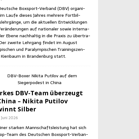
eut­sche Box­sport-Ver­band (DBV) orga­ni­
im Lau­fe die­ses Jah­res meh­re­re Fort­bil­
lehr­gän­ge, um die aktu­el­len Ent­wick­lun­gen
er­än­de­run­gen auf natio­na­ler sowie inter­na­
­ler Ebe­ne nach­hal­tig in die Pra­xis zu über­tra­
Der zwei­te Lehr­gang fin­det im August
pi­schen und Para­lym­pi­schen Trai­nings­zen­
Kien­baum in Bran­den­burg statt.
r­kes DBV-Team über­zeugt
hi­na – Niki­ta Puti­l­ov
innt Silber
. Juni 2026
iner star­ken Mann­schafts­leis­tung hat sich
op-Team des Deut­schen Box­sport-Ver­ban­