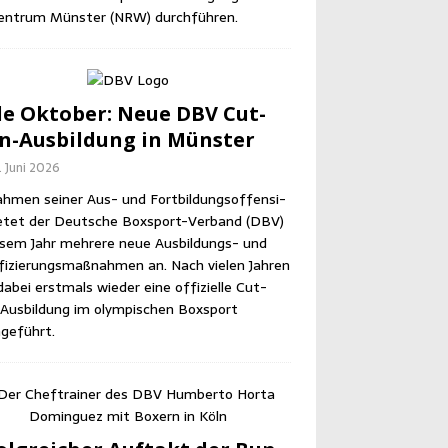
en­trum Müns­ter (NRW) durchführen.
e Okto­ber: Neue DBV Cut­
-Aus­bil­dung in Münster
. Juni 2026
h­men sei­ner Aus- und Fort­bil­dungs­of­fen­si­
e­tet der Deut­sche Box­sport-Ver­band (DBV)
e­sem Jahr meh­re­re neue Aus­bil­dungs- und
­fi­zie­rungs­maß­nah­men an. Nach vie­len Jah­ren
abei erst­mals wie­der eine offi­zi­el­le Cut­
us­bil­dung im olym­pi­schen Box­sport
geführt.