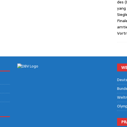
des (
yang (
Sieg­l
Fina­
amtie
Vor­tr
WE
Deut­s
Bun­des
Welt­m
Olym­p
PR