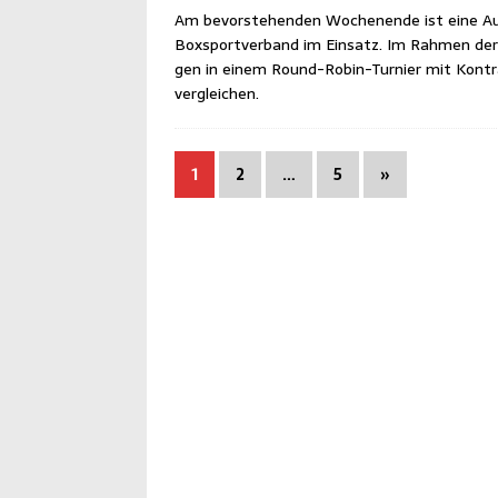
Am bevor­ste­hen­den Wochen­en­de ist eine A
Box­sport­ver­band im Ein­satz. Im Rah­men d
gen in einem Round-Robin-Tur­nier mit Kon­tra
vergleichen.
1
2
…
5
»