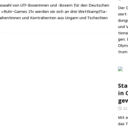
us­wahl von U17-Boxe­rin­nen und ‑Boxern für den Deut­schen
Der D
er »Ruhr-Games 21« wer­den sie sich an drei Wett­kampf­ta­
siert 
­hen­tin­nen und Kon­tra­hen­ten aus Ungarn und Tsche­chi­en
dungs­
und V
tio­na
gen. 
Olym­
trum 
Sta
in C
gew
22
Mit e
das T