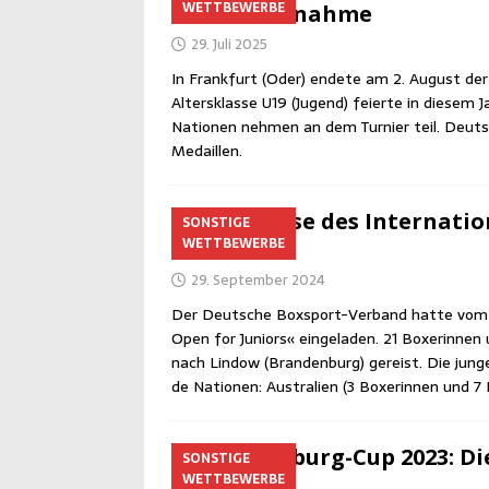
WETTBEWERBE
Rekordteilnahme
29. Juli 2025
In Frank­furt (Oder) ende­te am 2. August der B
Alters­klas­se U19 (Jugend) fei­er­te in die­sem J
Natio­nen neh­men an dem Tur­nier teil. Deut­s
Medaillen.
Ergeb­nis­se des Inter­na­t
SONSTIGE
WETTBEWERBE
Lindow
29. September 2024
Der Deut­sche Box­s­port-Ver­­­band hat­te vom
Open for Juni­ors« ein­ge­la­den. 21 Boxe­rin­ne
nach Lin­dow (Bran­den­burg) gereist. Die jun­gen
de Natio­nen: Aus­tra­li­en (3 Boxe­rin­nen und 
Bran­den­burg-Cup 2023: Di
SONSTIGE
WETTBEWERBE
22. August 2023