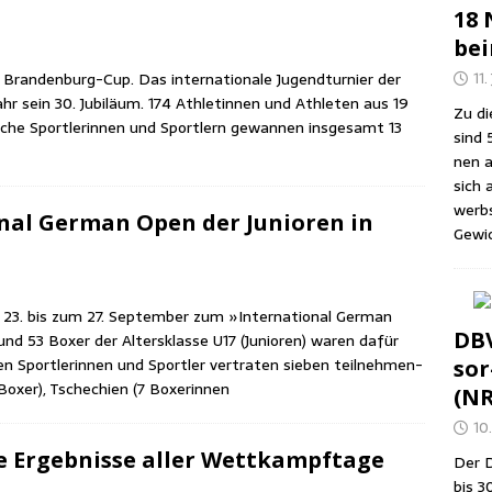
18 
be
ran­den­burg-Cup. Das inter­na­tio­na­le Jugend­tur­nier der
11.
ahr sein 30. Jubi­lä­um. 174 Ath­le­tin­nen und Ath­le­ten aus 19
Zu die
che Sport­le­rin­nen und Sport­lern gewan­nen ins­ge­samt 13
sind 
nen a
sich 
werbs
io­nal Ger­man Open der Junio­ren in
Gewic
 23. bis zum 27. Sep­tem­ber zum »Inter­na­tio­nal Ger­man
DBV
n und 53 Boxer der Alters­klas­se U17 (Junio­ren) waren dafür
 Sport­le­rin­nen und Sport­ler ver­tra­ten sie­ben teil­neh­men­
sor
7 Boxer), Tsche­chi­en (7 Boxerinnen
(N
10.
e Ergeb­nis­se aller Wettkampftage
Der D
bis 3