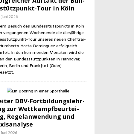
olg­rei­cher Auf­takt der Bun­
­stütz­punkt-Tour in Köln
. Juni 2026
em Besuch des Bun­des­stütz­punkts in Köln
m ver­gan­ge­nen Wochen­en­de die dies­jäh­ri­ge
es­stütz­punkt-Tour unse­res neu­en Chef­trai­
Hum­ber­to Horta Dom­in­guez erfolg­reich
r­tet. In den kom­men­den Mona­ten wird die
an den Bun­des­stütz­punk­ten in Han­no­ver,
­rin, Ber­lin und Frank­furt (Oder)
esetzt.
i­ter DBV-Fort­bil­dungs­lehr­
g zur Wett­kampf­be­ur­tei­
g, Regel­an­wen­dung und
xisanalyse
. Juni 2026