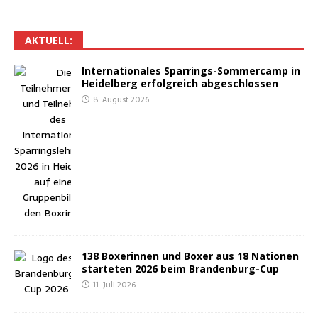
AKTU­ELL:
Inter­na­tio­na­les Spar­rings-Som­mer­camp in
Hei­del­berg erfolg­reich abgeschlossen
8. August 2026
138 Boxe­rin­nen und Boxer aus 18 Natio­nen
star­te­ten 2026 beim Brandenburg-Cup
11. Juli 2026