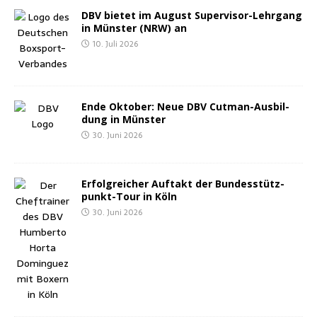
DBV bie­tet im August Super­vi­sor-Lehr­gang
in Müns­ter (NRW) an
10. Juli 2026
Ende Okto­ber: Neue DBV Cut­man-Aus­bil­
dung in Münster
30. Juni 2026
Erfolg­rei­cher Auf­takt der Bun­des­stütz­
punkt-Tour in Köln
30. Juni 2026