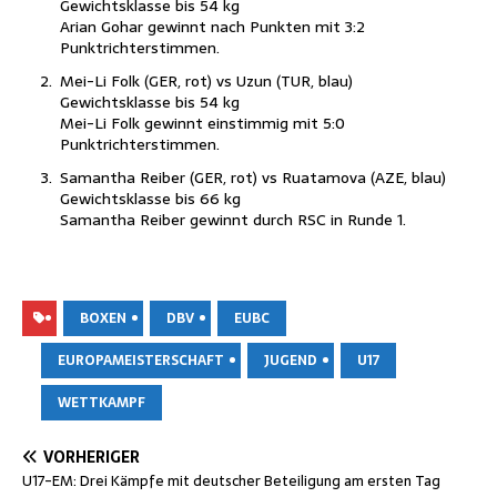
Gewichts­klas­se bis 54 kg
Ari­an Goh­ar gewinnt nach Punk­ten mit 3:2
Punktrichterstimmen.
Mei-Li Folk (GER, rot) vs Uzun (TUR, blau)
Gewichts­klas­se bis 54 kg
Mei-Li Folk gewinnt ein­stim­mig mit 5:0
Punktrichterstimmen.
Saman­tha Rei­ber (GER, rot) vs Rua­ta­mo­va (AZE, blau)
Gewichts­klas­se bis 66 kg
Saman­tha Rei­ber gewinnt durch RSC in Run­de 1.
BOXEN
DBV
EUBC
EUROPAMEISTERSCHAFT
JUGEND
U17
WETTKAMPF
VORHERIGER
U17-EM: Drei Kämp­fe mit deut­scher Betei­li­gung am ers­ten Tag