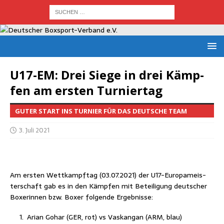
U17-EM: Drei Sie­ge in drei Kämp­
fen am ers­ten Turniertag
GUTER START INS TURNIER FÜR DAS DEUTSCHE TEAM
3. Juli 2021
Am ers­ten Wett­kampf­tag (03.07.2021) der U17-Euro­pa­meis­
ter­schaft gab es in den Kämp­fen mit Betei­li­gung deut­scher
Boxe­rin­nen bzw. Boxer fol­gen­de Ergebnisse:
Ari­an Goh­ar (GER, rot) vs Vas­kan­gan (ARM, blau)