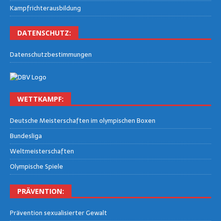
Kampf­rich­ter­aus­bil­dung
DATEN­SCHUTZ:
Daten­schutz­be­stim­mun­gen
WETT­KAMPF:
Deut­sche Meis­ter­schaf­ten im olym­pi­schen Boxen
Bun­des­li­ga
Welt­meis­ter­schaf­ten
Olym­pi­sche Spiele
PRÄ­VEN­TI­ON:
Prä­ven­ti­on sexua­li­sier­ter Gewalt