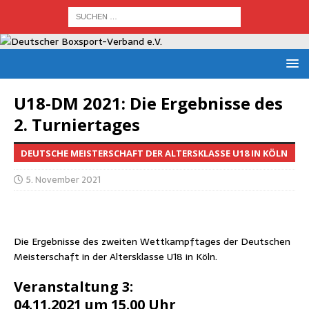
U18-DM 2021: Die Ergeb­nis­se des
2. Turniertages
DEUTSCHE MEISTERSCHAFT DER ALTERSKLASSE U18 IN KÖLN
5. November 2021
Die Ergeb­nis­se des zwei­ten Wett­kampf­ta­ges der Deut­schen
Meis­ter­schaft in der Alters­klas­se U18 in Köln.
Ver­an­stal­tung 3:
04.11.2021 um 15.00 Uhr