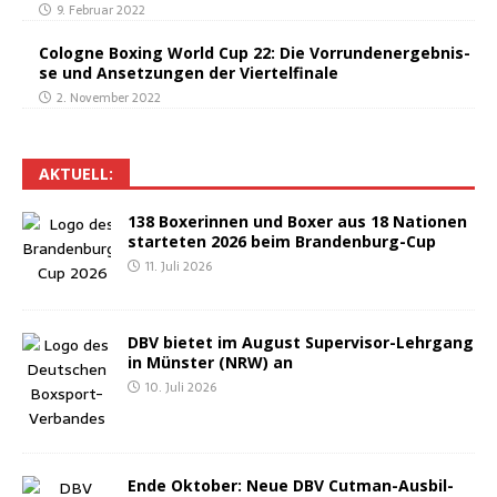
9. Februar 2022
Colo­gne Boxing World Cup 22: Die Vor­rund­en­er­geb­nis­
se und Anset­zun­gen der Viertelfinale
2. November 2022
AKTU­ELL:
138 Boxe­rin­nen und Boxer aus 18 Natio­nen
star­te­ten 2026 beim Brandenburg-Cup
11. Juli 2026
DBV bie­tet im August Super­vi­sor-Lehr­gang
in Müns­ter (NRW) an
10. Juli 2026
Ende Okto­ber: Neue DBV Cut­man-Aus­bil­