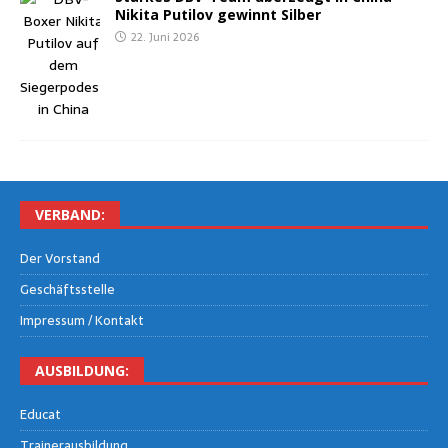
Niki­ta Puti­l­ov gewinnt Silber
22. Juni 2026
VER­BAND:
Der Vor­stand
Geschäfts­stel­le
Impres­sum / Kontakt
AUS­BIL­DUNG:
Edu­cat
Trai­ner­aus­bil­dung