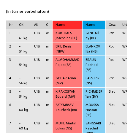
(Irr­tü­mer vorbehalten)
Nr
GK
AK
G
Name
Name
Gew.
Urteil
1
-
U18
w
KORTHALS
GENC Nil­
Rot
WP
63 kg
Jose­phi­ne
(BE)
ay
(BE)
2
-
U18
m
BRIL Denis
BLANKOV
Rot
WP
54 kg
(NRW)
Ilja
(NS)
3
-
U18
m
ALMOHAMMAD
BRAUN
Rot
WP
54 kg
Rajab
(SA)
Rapha­el
(BE)
4
-
U18
m
GOHAR Ari­an
LASS Erik
Rot
WP
54 kg
(MV)
(NS)
5
-
U18
m
KIRAKOSYAN
RICHMEIER
Blau
WP
54 kg
Edu­ard
(MV)
Jan
(BY)
6
-
U18
m
SATYMBAEV
MOUSSA
Blau
WP
60 kg
Zaur­beck
(BB)
Hassan
(BE)
7
-
U18
m
MUHL Mar­tin
SANGSARI
Blau
WP
60 kg
Lukas
(NS)
Rasch­id