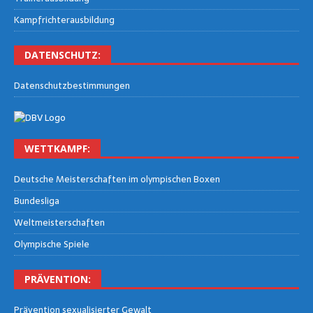
Kampf­rich­ter­aus­bil­dung
DATEN­SCHUTZ:
Daten­schutz­be­stim­mun­gen
WETT­KAMPF:
Deut­sche Meis­ter­schaf­ten im olym­pi­schen Boxen
Bun­des­li­ga
Welt­meis­ter­schaf­ten
Olym­pi­sche Spiele
PRÄ­VEN­TI­ON:
Prä­ven­ti­on sexua­li­sier­ter Gewalt