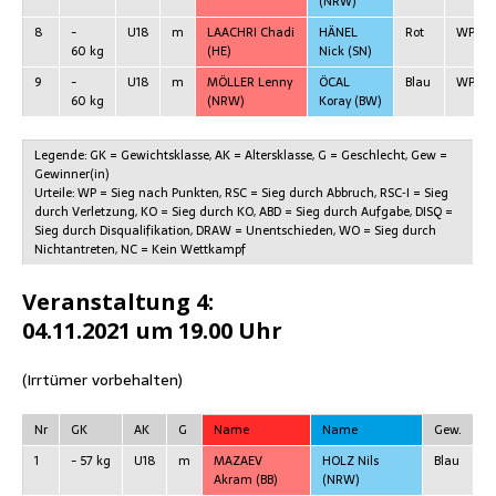
(NRW)
8
-
U18
m
LAACHRI Cha­di
HÄNEL
Rot
WP
60 kg
(HE)
Nick
(SN)
9
-
U18
m
MÖLLER Len­ny
ÖCAL
Blau
WP
60 kg
(NRW)
Koray
(BW)
Legen­de: GK = Gewichts­klas­se, AK = Alters­klas­se, G = Geschlecht, Gew =
Gewinner(in)
Urtei­le: WP = Sieg nach Punk­ten, RSC = Sieg durch Abbruch, RSC‑I = Sieg
durch Ver­let­zung, KO = Sieg durch KO, ABD = Sieg durch Auf­ga­be, DISQ =
Sieg durch Dis­qua­li­fi­ka­ti­on, DRAW = Unent­schie­den, WO = Sieg durch
Nicht­an­tre­ten, NC = Kein Wettkampf
Ver­an­stal­tung 4:
04.11.2021 um 19.00 Uhr
(Irr­tü­mer vorbehalten)
Nr
GK
AK
G
Name
Name
Gew.
Ur
1
- 57 kg
U18
m
MAZAEV
HOLZ Nils
Blau
A
Akram
(BB)
(NRW)