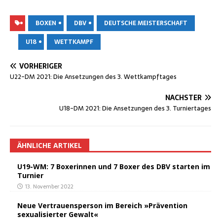
BOXEN
DBV
DEUTSCHE MEISTERSCHAFT
U18
WETTKAMPF
VORHERIGER
U22-DM 2021: Die Anset­zun­gen des 3. Wettkampftages
NÄCHSTER
U18-DM 2021: Die Anset­zun­gen des 3. Turniertages
ÄHNLICHE ARTIKEL
U19-WM: 7 Boxe­rin­nen und 7 Boxer des DBV star­ten im
Turnier
13. November 2022
Neue Ver­trau­ens­per­son im Bereich »Prä­ven­ti­on
sexua­li­sier­ter Gewalt«