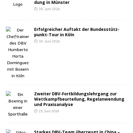
dung in Münster
30. Juni 2026
Erfolg­rei­cher Auf­takt der Bun­des­stütz­
punkt-Tour in Köln
30. Juni 2026
Zwei­ter DBV-Fort­bil­dungs­lehr­gang zur
Wett­kampf­be­ur­tei­lung, Regel­an­wen­dung
und Praxisanalyse
25. Juni 2026
Star­kes DBV-Team über­zeugt in Chi­na –