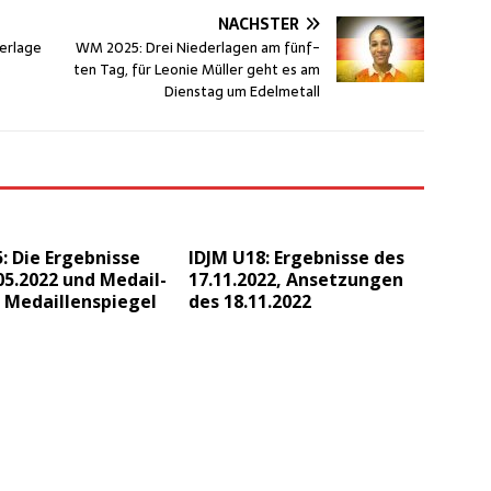
NÄCHSTER
r­la­ge
WM 2025: Drei Nie­der­la­gen am fünf­
s
ten Tag, für Leo­nie Mül­ler geht es am
Diens­tag um Edelmetall
 Die Ergeb­nis­se
IDJM U18: Ergeb­nis­se des
05.2022 und Medail­
17.11.2022, Anset­zun­gen
 Medaillenspiegel
des 18.11.2022