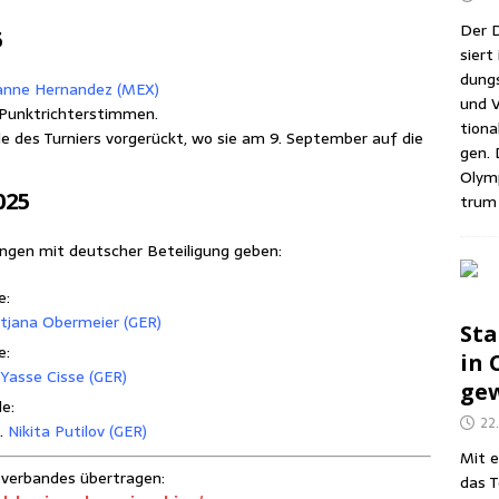
Der D
5
siert 
dungs­
an­ne Her­nan­dez (MEX)
und V
t Punktrichterstimmen.
tio­na
a­le des Tur­niers vor­ge­rückt, wo sie am 9. Sep­tem­ber auf die
gen. 
Olym­
025
trum 
n­gen mit deut­scher Betei­li­gung geben:
e:
t­ja­na Ober­mei­er (GER)
Sta
e:
in C
Yas­se Cis­se (GER)
gew
le:
22
.
Niki­ta Puti­l­ov (GER)
Mit e
ver­ban­des übertragen:
das T