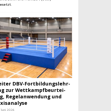
esetzt.
i­ter DBV-Fort­bil­dungs­lehr­
g zur Wett­kampf­be­ur­tei­
g, Regel­an­wen­dung und
xisanalyse
. Juni 2026