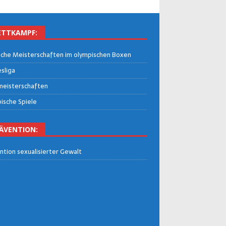
TT­KAMPF:
che Meis­ter­schaf­ten im olym­pi­schen Boxen
­li­ga
eis­ter­schaf­ten
i­sche Spiele
Ä­VEN­TI­ON:
n­ti­on sexua­li­sier­ter Gewalt