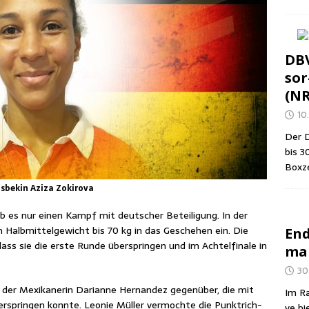
DBV
sor
(N
10.
Der D
bis 3
Box­z
Usbekin Aziza Zokirova
b es nur einen Kampf mit deut­scher Betei­li­gung. In der
m Halb­mit­tel­ge­wicht bis 70 kg in das Gesche­hen ein. Die
End
ass sie die ers­te Run­de über­sprin­gen und im Ach­tel­fi­na­le in
man
30
der Mexi­ka­ne­rin Dari­an­ne Her­nan­dez gegen­über, die mit
Im Ra
ber­sprin­gen konn­te. Leo­nie Mül­ler ver­moch­te die Punkt­rich­
ve bi