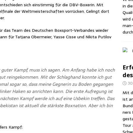
ent­schie­den sich ein­stim­mig für die DBV-Boxe­rin. Mit
in di
l­fi­na­le der Welt­meis­ter­schaf­ten vor­rü­cken. Gelingt dort
Qua­li
er.
wird d
man-A
ür das Team des Deut­schen Box­sport-Ver­ban­des wie­der
durch
n für Tat­ja­na Ober­mei­er, Yas­se Cis­se und Niki­ta Puti­l­ov
Erf
hr guter Kampf, muss ich sagen. Am Anfang habe ich noch
des
gut rein­ge­kom­men. Mit der Schlag­hand konn­te ich gut
30
n­mal sogar so, dass mei­ne Geg­ne­rin zu Boden gegan­gen
 lin­ker Haken so anrich­ten kann. Die ers­te Auf­re­gung ist
Mit d
nächs­ten Kampf wer­de ich auf eine Usbe­kin tref­fen. Das
ist a
ki­stan ist aktu­ell die stärks­te Box­na­ti­on. Aber ich bin
Bun­d
ners 
gesta
Tour 
l­lers Kampf:
Schwe