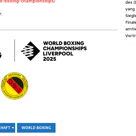
ld-boxing-championships/
des (
yang (
r:
Sieg­l
Fina­
amtie
Vor­tr
CHAFT
WORLD BOXING