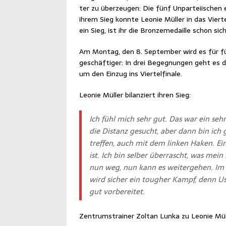
ter zu über­zeu­gen: Die fünf Unpar­tei­ischen 
ihrem Sieg konn­te Leo­nie Mül­ler in das Vier­te
ein Sieg, ist ihr die Bron­ze­me­dail­le schon sich
Am Mon­tag, den 8. Sep­tem­ber wird es für f
geschäf­ti­ger: In drei Begeg­nun­gen geht es dan
um den Ein­zug ins Viertelfinale.
Leo­nie Mül­ler bilan­ziert ihren Sieg:
Ich fühl mich sehr gut. Das war ein se
die Distanz gesucht, aber dann bin ich 
tref­fen, auch mit dem lin­ken Haken. Ei
ist. Ich bin sel­ber über­rascht, was mein
nun weg, nun kann es wei­ter­ge­hen. Im 
wird sicher ein toug­her Kampf, denn Usbe­
gut vorbereitet.
Zen­trums­trai­ner Zol­tan Lun­ka zu Leo­nie Mü