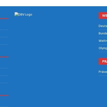
WE
Deut­s
Bun­des
Welt­m
Olym­p
PR
Prä­ve