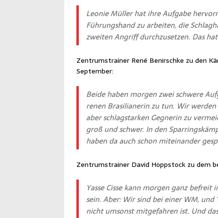
Leo­nie Mül­ler hat ihre Auf­ga­be her­vo
Füh­rungs­hand zu arbei­ten, die Schlag­
zwei­ten Angriff durch­zu­set­zen. Das ha
Zen­trums­trai­ner René Benirsch­ke zu den Kämp
September:
Bei­de haben mor­gen zwei schwe­re Auf­g
re­nen Bra­si­lia­ne­rin zu tun. Wir wer­de
aber schlag­star­ken Geg­ne­rin zu ver­mei­d
groß und schwer. In den Spar­rings­kämp­f
haben da auch schon mit­ein­an­der gesp
Zen­trums­trai­ner David Hopp­stock zu dem b
Yas­se Cis­se kann mor­gen ganz befreit i
sein. Aber: Wir sind bei einer WM, und Y
nicht umsonst mit­ge­fah­ren ist. Und d