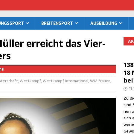
TUNGS­SPORT
BREI­TEN­SPORT
AUS­BIL­DUNG
l­ler erreicht das Vier­
AK
ers
138
TE
18 
be
terschaft
,
Wettkampf
,
Wettkampf international
,
WM Frauen
,
11.
Zu die
sind 
nen a
sich 
werbs
Gewic