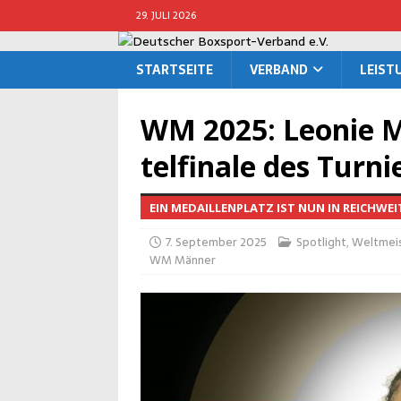
29. JULI 2026
START­SEI­TE
VER­BAND
LEIS­
WM 2025: Leo­nie Mü
tel­fi­na­le des Turni
EIN MEDAILLENPLATZ IST NUN IN REICHWEI
7. September 2025
Spotlight
,
Weltmeis
WM Männer