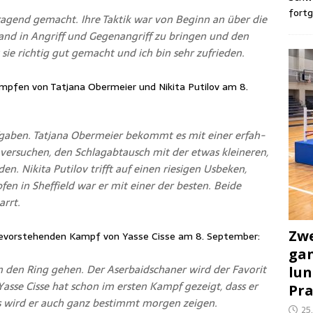
fortg
r­ra­gend gemacht. Ihre Tak­tik war von Beginn an über die
hand in Angriff und Gegen­an­griff zu brin­gen und den
t sie rich­tig gut gemacht und ich bin sehr zufrieden.
­fen von Tat­ja­na Ober­mei­er und Niki­ta Puti­l­ov am 8.
a­ben. Tat­ja­na Ober­mei­er bekommt es mit einer erfah­
n ver­su­chen, den Schlag­ab­tausch mit der etwas klei­ne­ren,
en. Niki­ta Puti­l­ov trifft auf einen rie­si­gen Usbe­ken,
en in Shef­field war er mit einer der bes­ten. Bei­de
arrt.
Zwe
evor­ste­hen­den Kampf von Yas­se Cis­se am 8. September:
gan
n den Ring gehen. Der Aser­bai­dscha­ner wird der Favo­rit
lun
as­se Cis­se hat schon im ers­ten Kampf gezeigt, dass er
Pra
as wird er auch ganz bestimmt mor­gen zeigen.
25