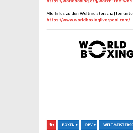
https://worldboxing.org/watch-the-wor
Alle Infos zu den Welt­meis­ter­schaf­ten unte
https://www.worldboxingliverpool.com/
BOXEN
DBV
WELTMEISTERS