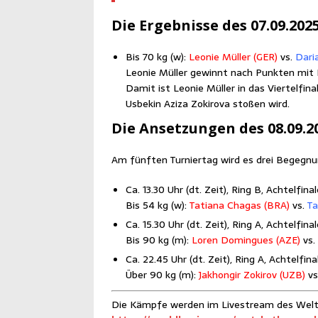
Die Ergeb­nis­se des 07.09.202
Bis 70 kg (w):
Leo­nie Mül­ler (GER)
vs.
Dari­
Leo­nie Mül­ler gewinnt nach Punk­ten mi
Damit ist Leo­nie Mül­ler in das Vier­tel­fi­n
Usbe­kin Azi­za Zoki­ro­va sto­ßen wird.
Die Anset­zun­gen des 08.09.2
Am fünf­ten Tur­nier­tag wird es drei Begeg­nu
Ca. 13.30 Uhr (dt. Zeit), Ring B, Achtelfinal
Bis 54 kg (w):
Tatia­na Cha­gas (BRA)
vs.
Ta
Ca. 15.30 Uhr (dt. Zeit), Ring A, Achtelfinal
Bis 90 kg (m):
Loren Dom­in­gues (AZE)
vs.
Ca. 22.45 Uhr (dt. Zeit), Ring A, Achtelfina
Über 90 kg (m):
Jakhon­gir Zoki­rov (UZB)
vs
Die Kämp­fe wer­den im Live­stream des Welt­