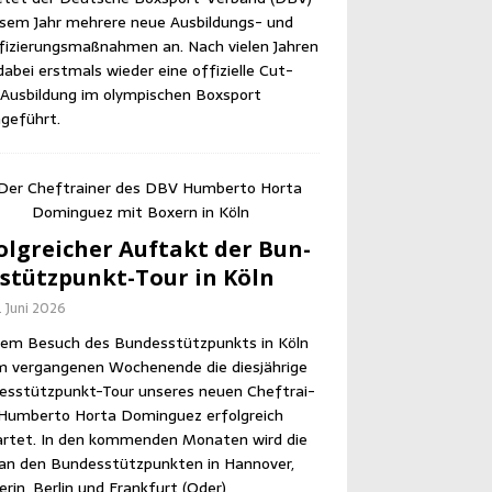
e­sem Jahr meh­re­re neue Aus­bil­dungs- und
­fi­zie­rungs­maß­nah­men an. Nach vie­len Jah­ren
abei erst­mals wie­der eine offi­zi­el­le Cut­
us­bil­dung im olym­pi­schen Box­sport
geführt.
olg­rei­cher Auf­takt der Bun­
­stütz­punkt-Tour in Köln
. Juni 2026
em Besuch des Bun­des­stütz­punkts in Köln
m ver­gan­ge­nen Wochen­en­de die dies­jäh­ri­ge
es­stütz­punkt-Tour unse­res neu­en Chef­trai­
Hum­ber­to Horta Dom­in­guez erfolg­reich
r­tet. In den kom­men­den Mona­ten wird die
an den Bun­des­stütz­punk­ten in Han­no­ver,
­rin, Ber­lin und Frank­furt (Oder)