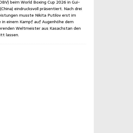
DBV) beim World Boxing Cup 2026 in Gui­
Chi­na) ein­drucks­voll prä­sen­tiert. Nach drei
eis­tun­gen muss­te Niki­ta Puti­l­ov erst im
le in einem Kampf auf Augen­hö­he dem
­ren­den Welt­meis­ter aus Kasach­stan den
itt lassen.