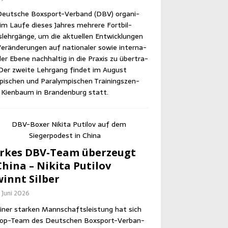
eut­sche Box­sport-Ver­band (DBV) orga­ni­
im Lau­fe die­ses Jah­res meh­re­re Fort­bil­
lehr­gän­ge, um die aktu­el­len Ent­wick­lun­gen
er­än­de­run­gen auf natio­na­ler sowie inter­na­
­ler Ebe­ne nach­hal­tig in die Pra­xis zu über­tra­
Der zwei­te Lehr­gang fin­det im August
pi­schen und Para­lym­pi­schen Trai­nings­zen­
Kien­baum in Bran­den­burg statt.
r­kes DBV-Team über­zeugt
hi­na – Niki­ta Puti­l­ov
innt Silber
. Juni 2026
iner star­ken Mann­schafts­leis­tung hat sich
op-Team des Deut­schen Box­sport-Ver­ban­