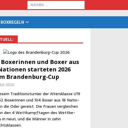
BOX­RE­GELN
TU­ELL:
 Boxe­rin­nen und Boxer aus
Natio­nen star­te­ten 2026
im Brandenburg-Cup
 Juli 2026
­sem Tra­di­ti­ons­tur­nier der Alters­klas­se U19
52 Boxe­rin­nen und 104 Boxer aus 18 Natio­
n die Oder gereist. Die Frau­en ver­glei­chen
an den 4 Wett­kampf­ta­gen des Wett­be­
 in neun, und die Män­ner in zehn
htsklassen.