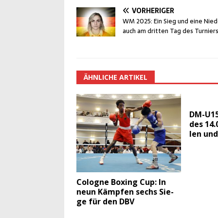
VORHERIGER
WM 2025: Ein Sieg und eine Nie­de
auch am drit­ten Tag des Turnier
ÄHNLICHE ARTIKEL
DM-U15:
des 14.
len und
Colo­gne Boxing Cup: In
neun Kämp­fen sechs Sie­
ge für den DBV