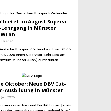
 bie­tet im August Super­vi­
-Lehr­gang in Müns­ter
RW) an
 Juli 2026
eut­sche Box­sport-Ver­band wird vom 28.08.
0.08.2026 einen Super­vi­sor-Lehr­gang am
en­trum Müns­ter (NRW) durchführen.
e Okto­ber: Neue DBV Cut­
-Aus­bil­dung in Münster
. Juni 2026
h­men sei­ner Aus- und Fort­bil­dungs­of­fen­si­
e­tet der Deut­sche Box­sport-Ver­band (DBV)