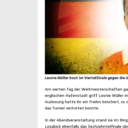
Leonie Müller boxt im Viertelfinale gegen die 
Am vier­ten Tag der Welt­meis­ter­schaf­ten ga
eng­li­schen Hafen­stadt griff Leo­nie Mül­ler i
Aus­lo­sung hat­te ihr ein Frei­los beschert, so d
das Tur­nier ein­tre­ten konnte.
In der Abend­ver­an­stal­tung stand sie im Ring 
Los­glück eben­falls das Sech­zehn­tel­fi­na­le ü