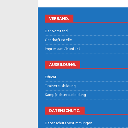
VER­BAND:
Der Vor­stand
Geschäfts­stel­le
Impres­sum / Kontakt
AUS­BIL­DUNG:
Edu­cat
Trai­ner­aus­bil­dung
Kampf­rich­ter­aus­bil­dung
DATEN­SCHUTZ:
Daten­schutz­be­stim­mun­gen