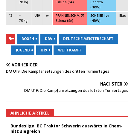
70 kg
Eslei­da
(SA)
Car­lot­ta
(NRW)
12
-
U19
w
PFANNENSCHMIDT
SCHEIBE Ilvy
Blau
75 kg
Sele­na
(SA)
(NRW)
BOXEN
DBV
DEUTSCHE MEISTERSCHAFT
JUGEND
U19
WETTKAMPF
VORHERIGER
DM U19: Die Kampf­an­set­zun­gen des drit­ten Turniertages
NÄCHSTER
DM U19: Die Kampf­an­set­zun­gen des letz­ten Turniertages
ÄHNLICHE ARTIKEL
Bun­des­li­ga: BC Trak­tor Schwe­rin aus­wärts in Chem­
nitz siegreich