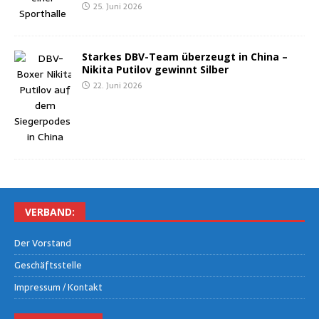
25. Juni 2026
Star­kes DBV-Team über­zeugt in Chi­na –
Niki­ta Puti­l­ov gewinnt Silber
22. Juni 2026
VER­BAND:
Der Vor­stand
Geschäfts­stel­le
Impres­sum / Kontakt