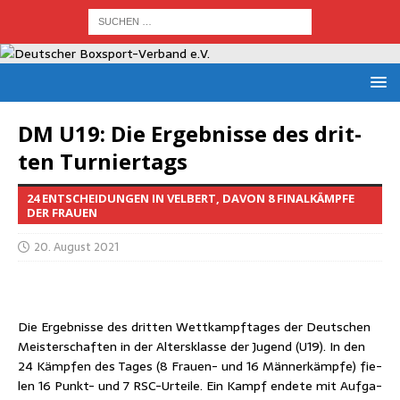
DM U19: Die Ergeb­nis­se des drit­
ten Turniertags
24 ENTSCHEIDUNGEN IN VELBERT, DAVON 8 FINALKÄMPFE
DER FRAUEN
20. August 2021
Die Ergeb­nis­se des drit­ten Wett­kampf­ta­ges der Deut­schen
Meis­ter­schaf­ten in der Alters­klas­se der Jugend (U19). In den
24 Kämp­fen des Tages (8 Frau­en- und 16 Män­ner­kämp­fe) fie­
len 16 Punkt- und 7 RSC-Urtei­le. Ein Kampf ende­te mit Auf­ga­