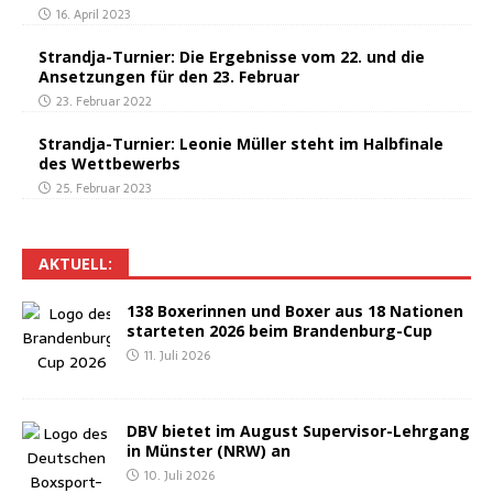
16. April 2023
Strand­ja-Tur­nier: Die Ergeb­nis­se vom 22. und die
Anset­zun­gen für den 23. Februar
23. Februar 2022
Strand­ja-Tur­nier: Leo­nie Mül­ler steht im Halb­fi­na­le
des Wettbewerbs
25. Februar 2023
AKTU­ELL:
138 Boxe­rin­nen und Boxer aus 18 Natio­nen
star­te­ten 2026 beim Brandenburg-Cup
11. Juli 2026
DBV bie­tet im August Super­vi­sor-Lehr­gang
in Müns­ter (NRW) an
10. Juli 2026