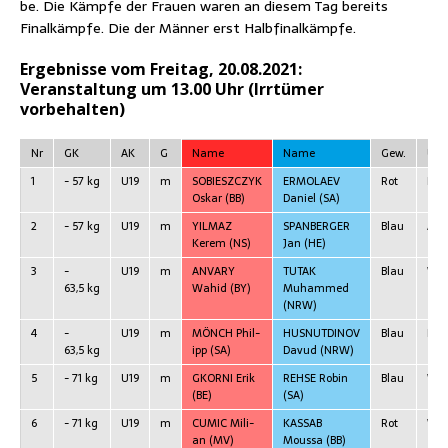
be. Die Kämp­fe der Frau­en waren an die­sem Tag bereits
Final­kämp­fe. Die der Män­ner erst Halbfinalkämpfe.
Ergeb­nis­se vom Frei­tag, 20.08.2021:
Ver­an­stal­tung um 13.00 Uhr (Irr­tü­mer
vorbehalten)
Nr
GK
AK
G
Name
Name
Gew.
Urte
1
- 57 kg
U19
m
SOBIESZCZYK
ERMOLAEV
Rot
RSC
Oskar
(BB)
Dani­el (SA)
2
- 57 kg
U19
m
YILMAZ
SPANBERGER
Blau
ABD
Kerem
(NS)
Jan
(HE)
3
-
U19
m
ANVARY
TUTAK
Blau
WP
63,5 kg
Wahid
(BY)
Muham­med
(NRW)
4
-
U19
m
MÖNCH Phil­
HUSNUTDINOV
Blau
RSC
63,5 kg
ipp
(SA)
Davud
(NRW)
5
- 71 kg
U19
m
GKORNI Erik
REHSE Robin
Blau
WP
(BE)
(SA)
6
- 71 kg
U19
m
CUMIC Mili­
KASSAB
Rot
WP
an
(MV)
Moussa
(BB)