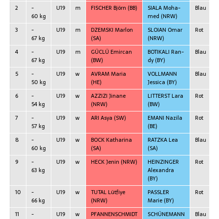
2
-
U19
m
FISCHER Björn
(BB)
SIALA Moha­
Blau
60 kg
med
(NRW)
3
-
U19
m
DZEMSKI Mar­lon
SLOIAN Omar
Rot
67 kg
(SA)
(NRW)
4
-
U19
m
GÜCLÜ Emir­can
BOTIKALI Ran­
Blau
67 kg
(BW)
dy
(BY)
5
-
U19
w
AVRAM Maria
VOLLMANN
Blau
50 kg
(HE)
Jes­si­ca
(BY)
6
-
U19
w
AZZIZI Jina­ne
LITTERST Lara
Rot
54 kg
(NRW)
(BW)
7
-
U19
w
ARI Asya
(SW)
EMANI Nazi­la
Rot
57 kg
(BE)
8
-
U19
w
BOCK Katha­ri­na
RATZKA Lea
Blau
60 kg
(SA)
(SA)
9
-
U19
w
HECK Jenin
(NRW)
HEINZINGER
Rot
63 kg
Alex­an­dra
(BY)
10
-
U19
w
TUTAL Lüt­fi­ye
PASSLER
Rot
66 kg
(NRW)
Marie
(BY)
11
-
U19
w
PFANNENSCHMIDT
SCHÜNEMANN
Blau