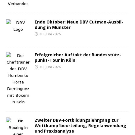
Ende Okto­ber: Neue DBV Cut­man-Aus­bil­
dung in Münster
30. Juni 2026
Erfolg­rei­cher Auf­takt der Bun­des­stütz­
punkt-Tour in Köln
30. Juni 2026
Zwei­ter DBV-Fort­bil­dungs­lehr­gang zur
Wett­kampf­be­ur­tei­lung, Regel­an­wen­dung
und Praxisanalyse