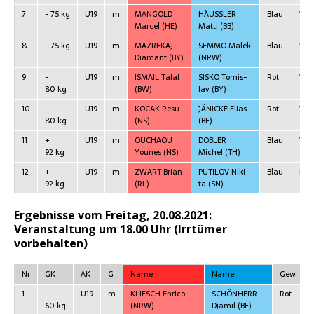
7
- 75 kg
U19
m
MANGOLD
HÄUSSLER
Blau
WP
Mar­cel
(HE)
Mat­ti
(BB)
8
- 75 kg
U19
m
MAZREKAJ
SEMMO Malek
Blau
WP
Dia­mant
(BY)
(NRW)
9
-
U19
m
ISMAIL Tal­al
SISKO Tomis­
Rot
WP
80 kg
(BW)
lav
(BY)
10
-
U19
m
KOCAK Resu
JÄNICKE Eli­as
Rot
WP
80 kg
(NS)
(BE)
11
+
U19
m
OUCHAOU
DOBLER
Blau
WP
92 kg
Younes
(NS)
Michel
(TH)
12
+
U19
m
ZWART Bri­an
PUTILOV Niki­
Blau
RSC
92 kg
(RL)
ta
(SN)
Ergeb­nis­se vom Frei­tag, 20.08.2021:
Ver­an­stal­tung um 18.00 Uhr (Irr­tü­mer
vorbehalten)
Nr
GK
AK
G
Name
Name
Gew.
1
-
U19
m
KLIESCH Enri­co
SCHÖNHERR
Rot
60 kg
(NRW)
Dja­mil
(BE)