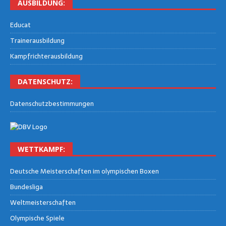
AUS­BIL­DUNG:
Edu­cat
Trai­ner­aus­bil­dung
Kampf­rich­ter­aus­bil­dung
DATEN­SCHUTZ:
Daten­schutz­be­stim­mun­gen
WETT­KAMPF:
Deut­sche Meis­ter­schaf­ten im olym­pi­schen Boxen
Bun­des­li­ga
Welt­meis­ter­schaf­ten
Olym­pi­sche Spiele