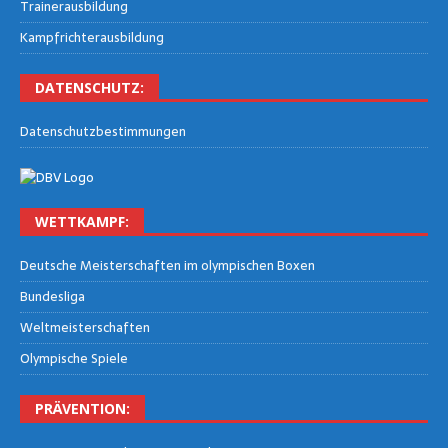
Trai­ner­aus­bil­dung
Kampf­rich­ter­aus­bil­dung
DATEN­SCHUTZ:
Daten­schutz­be­stim­mun­gen
WETT­KAMPF:
Deut­sche Meis­ter­schaf­ten im olym­pi­schen Boxen
Bun­des­li­ga
Welt­meis­ter­schaf­ten
Olym­pi­sche Spiele
PRÄ­VEN­TI­ON: