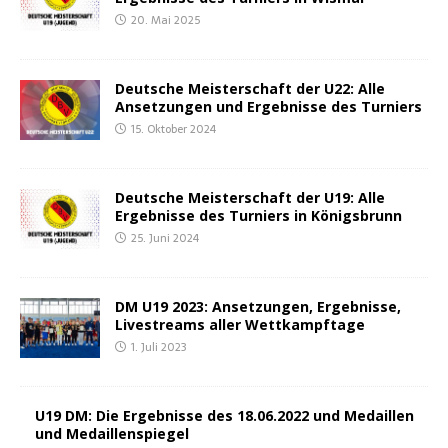
20. Mai 2025
Deut­sche Meis­ter­schaft der U22: Alle
Anset­zun­gen und Ergeb­nis­se des Turniers
15. Oktober 2024
Deut­sche Meis­ter­schaft der U19: Alle
Ergeb­nis­se des Tur­niers in Königsbrunn
25. Juni 2024
DM U19 2023: Anset­zun­gen, Ergeb­nis­se,
Live­streams aller Wettkampftage
1. Juli 2023
U19 DM: Die Ergeb­nis­se des 18.06.2022 und Medail­len
und Medaillenspiegel