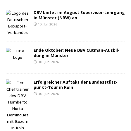
DBV bie­tet im August Super­vi­sor-Lehr­gang
in Müns­ter (NRW) an
10. Juli 2026
Ende Okto­ber: Neue DBV Cut­man-Aus­bil­
dung in Münster
30. Juni 2026
Erfolg­rei­cher Auf­takt der Bun­des­stütz­
punkt-Tour in Köln
30. Juni 2026