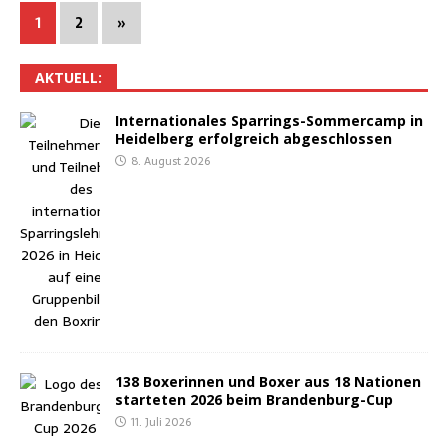
1
2
»
AKTU­ELL:
Inter­na­tio­na­les Spar­rings-Som­mer­camp in
Hei­del­berg erfolg­reich abgeschlossen
8. August 2026
138 Boxe­rin­nen und Boxer aus 18 Natio­nen
star­te­ten 2026 beim Brandenburg-Cup
11. Juli 2026