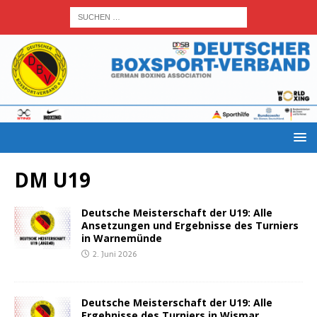
DM U19
Deut­sche Meis­ter­schaft der U19: Alle
Anset­zun­gen und Ergeb­nis­se des Tur­niers
in Warnemünde
2. Juni 2026
Deut­sche Meis­ter­schaft der U19: Alle
Ergeb­nis­se des Tur­niers in Wismar