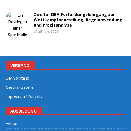
Zwei­ter DBV-Fort­bil­dungs­lehr­gang zur
Wett­kampf­be­ur­tei­lung, Regel­an­wen­dung
und Praxisanalyse
25. Juni 2026
VER­BAND:
Der Vor­stand
Geschäfts­stel­le
Impres­sum / Kontakt
AUS­BIL­DUNG:
Edu­cat