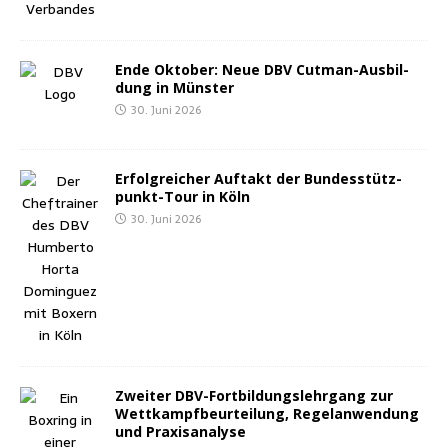
Ende Okto­ber: Neue DBV Cut­man-Aus­bil­
dung in Münster
30. Juni 2026
Erfolg­rei­cher Auf­takt der Bun­des­stütz­
punkt-Tour in Köln
30. Juni 2026
Zwei­ter DBV-Fort­bil­dungs­lehr­gang zur
Wett­kampf­be­ur­tei­lung, Regel­an­wen­dung
und Praxisanalyse