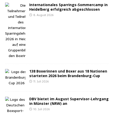
Inter­na­tio­na­les Spar­rings-Som­mer­camp in
Hei­del­berg erfolg­reich abgeschlossen
8. August 2026
138 Boxe­rin­nen und Boxer aus 18 Natio­nen
star­te­ten 2026 beim Brandenburg-Cup
11. Juli 2026
DBV bie­tet im August Super­vi­sor-Lehr­gang
in Müns­ter (NRW) an
10. Juli 2026