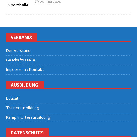
25. Juni 2026
VER­BAND:
Der Vor­stand
Geschäfts­stel­le
Impres­sum / Kontakt
AUS­BIL­DUNG:
Edu­cat
Trai­ner­aus­bil­dung
Kampf­rich­ter­aus­bil­dung
DATEN­SCHUTZ: