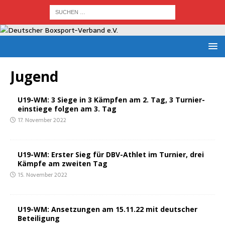
Jugend
U19-WM: 3 Sie­ge in 3 Kämp­fen am 2. Tag, 3 Tur­nier­
ein­stie­ge fol­gen am 3. Tag
17. November 2022
U19-WM: Ers­ter Sieg für DBV-Ath­let im Tur­nier, drei
Kämp­fe am zwei­ten Tag
15. November 2022
U19-WM: Anset­zun­gen am 15.11.22 mit deut­scher
Beteiligung