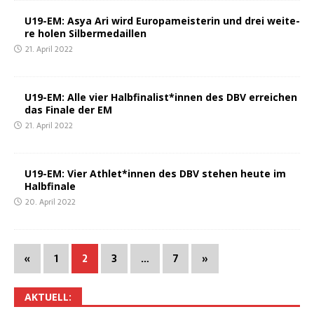
U19-EM: Asya Ari wird Euro­pa­meis­te­rin und drei wei­te­
re holen Silbermedaillen
21. April 2022
U19-EM: Alle vier Halbfinalist*innen des DBV errei­chen
das Fina­le der EM
21. April 2022
U19-EM: Vier Athlet*innen des DBV ste­hen heu­te im
Halbfinale
20. April 2022
«
1
2
3
…
7
»
AKTU­ELL: