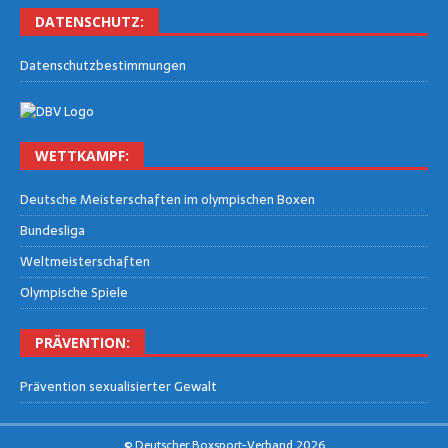
DATEN­SCHUTZ:
Daten­schutz­be­stim­mun­gen
WETT­KAMPF:
Deut­sche Meis­ter­schaf­ten im olym­pi­schen Boxen
Bun­des­li­ga
Welt­meis­ter­schaf­ten
Olym­pi­sche Spiele
PRÄ­VEN­TI­ON:
Prä­ven­ti­on sexua­li­sier­ter Gewalt
© Deutscher Boxsport-Verband 2026