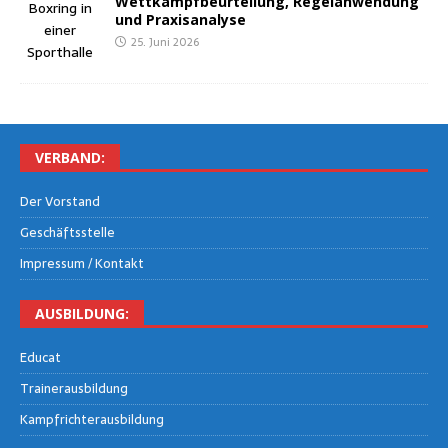
Wett­kampf­be­ur­tei­lung, Regel­an­wen­dung
und Praxisanalyse
25. Juni 2026
VER­BAND:
Der Vor­stand
Geschäfts­stel­le
Impres­sum / Kontakt
AUS­BIL­DUNG:
Edu­cat
Trai­ner­aus­bil­dung
Kampf­rich­ter­aus­bil­dung