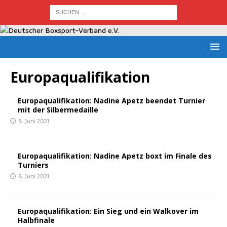
Europaqualifikation
Euro­pa­qua­li­fi­ka­ti­on: Nadi­ne Apetz been­det Tur­nier
mit der Silbermedaille
8. Juni 2021
Euro­pa­qua­li­fi­ka­ti­on: Nadi­ne Apetz boxt im Fina­le des
Turniers
8. Juni 2021
Euro­pa­qua­li­fi­ka­ti­on: Ein Sieg und ein Wal­ko­ver im
Halbfinale