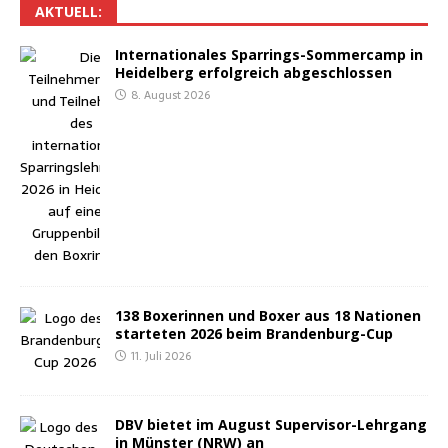
AKTU­ELL:
Inter­na­tio­na­les Spar­rings-Som­mer­camp in
Hei­del­berg erfolg­reich abgeschlossen
8. August 2026
138 Boxe­rin­nen und Boxer aus 18 Natio­nen
star­te­ten 2026 beim Brandenburg-Cup
11. Juli 2026
DBV bie­tet im August Super­vi­sor-Lehr­gang
in Müns­ter (NRW) an