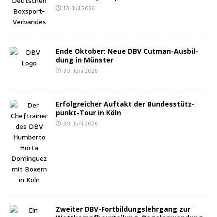
10. Juli 2026
Ende Okto­ber: Neue DBV Cut­man-Aus­bil­
dung in Münster
30. Juni 2026
Erfolg­rei­cher Auf­takt der Bun­des­stütz­
punkt-Tour in Köln
30. Juni 2026
Zwei­ter DBV-Fort­bil­dungs­lehr­gang zur