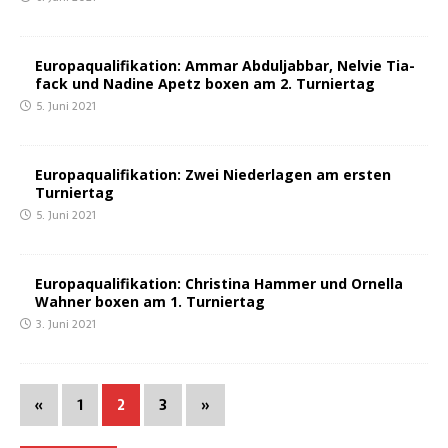
Euro­pa­qua­li­fi­ka­ti­on: Ammar Abdul­jab­bar, Nel­vie Tia­
fack und Nadi­ne Apetz boxen am 2. Turniertag
5. Juni 2021
Euro­pa­qua­li­fi­ka­ti­on: Zwei Nie­der­la­gen am ers­ten
Turniertag
5. Juni 2021
Euro­pa­qua­li­fi­ka­ti­on: Chris­ti­na Ham­mer und Ornella
Wah­ner boxen am 1. Turniertag
3. Juni 2021
«
1
2
3
»