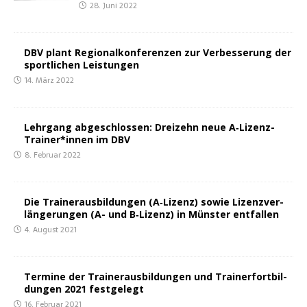
28. Juni 2022
DBV plant Regio­nal­kon­fe­ren­zen zur Ver­bes­se­rung der
sport­li­chen Leistungen
14. März 2022
Lehr­gang abge­schlos­sen: Drei­zehn neue A‑Lizenz-
Trainer*innen im DBV
8. Februar 2022
Die Trai­ner­aus­bil­dun­gen (A‑Lizenz) sowie Lizenz­ver­
län­ge­run­gen (A- und B‑Lizenz) in Müns­ter entfallen
4. August 2021
Ter­mi­ne der Trai­ner­aus­bil­dun­gen und Trai­ner­fort­bil­
dun­gen 2021 festgelegt
16. Februar 2021