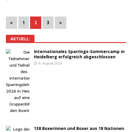
«
1
2
3
»
AKTU­ELL:
Inter­na­tio­na­les Spar­rings-Som­mer­camp in
Hei­del­berg erfolg­reich abgeschlossen
8. August 2026
138 Boxe­rin­nen und Boxer aus 18 Natio­nen