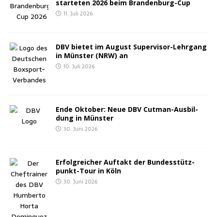
star­te­ten 2026 beim Brandenburg-Cup
11. Juli 2026
DBV bie­tet im August Super­vi­sor-Lehr­gang
in Müns­ter (NRW) an
10. Juli 2026
Ende Okto­ber: Neue DBV Cut­man-Aus­bil­
dung in Münster
30. Juni 2026
Erfolg­rei­cher Auf­takt der Bun­des­stütz­
punkt-Tour in Köln
30. Juni 2026