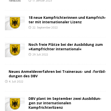
17. Januar 2023
18 neue Kampf­rich­te­rin­nen und Kampf­rich­
ter mit inter­na­tio­na­ler Lizenz
22. September 2022
Noch freie Plät­ze bei der Aus­bil­dung zum
»Kampf­rich­ter international«
29. Juli 2022
Neu­es Anmel­de­ver­fah­ren bei Trai­ner­aus- und ‑fort­bil­
dun­gen des DBV
4. Juli 2022
DBV plant im Sep­tem­ber zwei Aus­bil­dun­
gen zur inter­na­tio­na­len
Kampfrichterlizenz