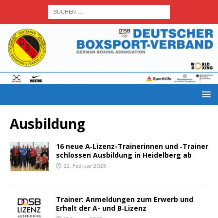
Ausbildung
16 neue A‑Li­zenz-Trai­ne­rin­nen und ‑Trai­ner
schlos­sen Aus­bil­dung in Hei­del­berg ab
22. Februar 2023
Trai­ner: Anmel­dun­gen zum Erwerb und
Erhalt der A- und B‑Lizenz