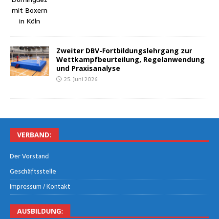
Zwei­ter DBV-Fort­bil­dungs­lehr­gang zur
Wett­kampf­be­ur­tei­lung, Regel­an­wen­dung
und Praxisanalyse
25. Juni 2026
VER­BAND:
Der Vor­stand
Geschäfts­stel­le
Impres­sum / Kontakt
AUS­BIL­DUNG: