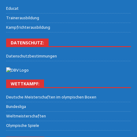
Edu­cat
Trai­ner­aus­bil­dung
Kampf­rich­ter­aus­bil­dung
DATEN­SCHUTZ:
Daten­schutz­be­stim­mun­gen
WETT­KAMPF:
Deut­sche Meis­ter­schaf­ten im olym­pi­schen Boxen
Bun­des­li­ga
Welt­meis­ter­schaf­ten
Olym­pi­sche Spiele