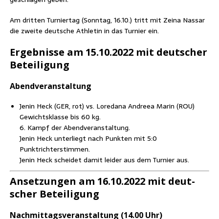
Am drit­ten Tur­nier­tag (Sonn­tag, 16.10.) tritt mit Zei­na Nas­sar
die zwei­te deut­sche Ath­le­tin in das Tur­nier ein.
Ergeb­nis­se am 15.10.2022 mit deut­scher
Beteiligung
Abend­ver­an­stal­tung
Jenin Heck (GER, rot) vs. Lore­da­na And­reea Marin (ROU)
Gewichts­klas­se bis 60 kg.
6. Kampf der Abendveranstaltung.
Jenin Heck unter­liegt nach Punk­ten mit 5:0
Punktrichterstimmen.
Jenin Heck schei­det damit lei­der aus dem Tur­nier aus.
Anset­zun­gen am 16.10.2022 mit deut­
scher Beteiligung
Nach­mit­tags­ver­an­stal­tung (14.00 Uhr)