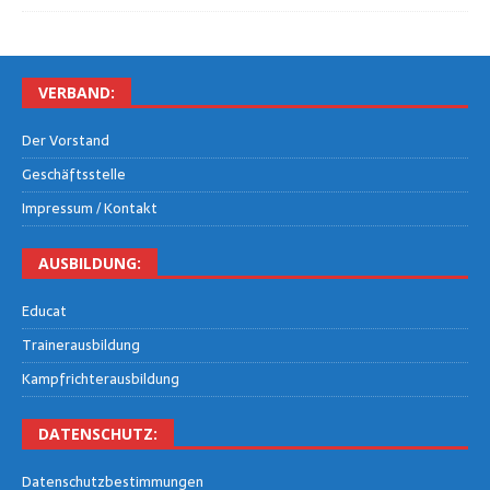
VER­BAND:
Der Vor­stand
Geschäfts­stel­le
Impres­sum / Kontakt
AUS­BIL­DUNG:
Edu­cat
Trai­ner­aus­bil­dung
Kampf­rich­ter­aus­bil­dung
DATEN­SCHUTZ:
Daten­schutz­be­stim­mun­gen