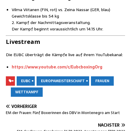
Vil­ma Vii­ta­nen (FIN, rot) vs. Zei­na Nas­sar (GER, blau)
Gewichts­klas­se bis 54 kg
2. Kampf der Nachmittagsveranstaltung.
Der Kampf beginnt vor­aus­sicht­lich um 14.15 Uhr.
Live­stream
Die EUBC über­trägt die Kämp­fe live auf ihrem YouTubekanal:
https://www.youtube.com/c/EubcboxingOrg
EUBC
EUROPAMEISTERSCHAFT
FRAUEN
WETTKAMPF
VORHERIGER
EM der Frau­en: Fünf Boxe­rin­nen des DBV in Mon­te­ne­gro am Start
NÄCHSTER