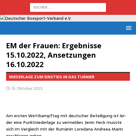
EM der Frau­en: Ergeb­nis­se
15.10.2022, Anset­zun­gen
16.10.2022
NIEDERLAGE ZUM EINSTIEG IN DAS TURNIER
15. Oktober 2022
Am ers­ten Wett­kampf­tag mit deut­scher Betei­li­gung ist lei­
der eine Punkt­nie­der­la­ge zu ver­mel­den. Jenin Heck muss­te
sich im Ver­gleich mit der Rumä­nin Lore­da­na And­reea Marin
geschla­gen geben.