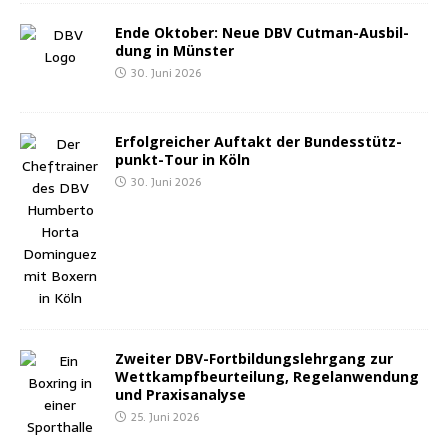
Ende Okto­ber: Neue DBV Cut­man-Aus­bil­
dung in Münster
30. Juni 2026
Erfolg­rei­cher Auf­takt der Bun­des­stütz­
punkt-Tour in Köln
30. Juni 2026
Zwei­ter DBV-Fort­bil­dungs­lehr­gang zur
Wett­kampf­be­ur­tei­lung, Regel­an­wen­dung
und Praxisanalyse
25. Juni 2026