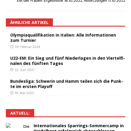
EM der Frau­en: Ergeb­nis­se 16.10.2022, Anset­zun­gen 17.10.2022
ÄHNLICHE ARTIKEL
Olym­pia­qua­li­fi­ka­ti­on in Ita­li­en: Alle Infor­ma­tio­nen
zum Turnier
29. Februar 2024
U22-EM: Ein Sieg und fünf Nie­der­la­gen in den Vier­tel­fi­
na­len des fünf­ten Tages
22. Juni 2021
Bun­des­li­ga: Schwe­rin und Hamm tei­len sich die Punk­
te im ers­ten Playoff
14. Mai 2023
AKTU­ELL:
Inter­na­tio­na­les Spar­rings-Som­mer­camp in
Hei­del­berg erfolg­reich abgeschlossen