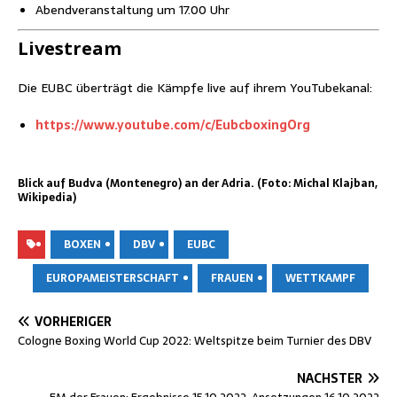
Abend­ver­an­stal­tung um 17.00 Uhr
Live­stream
Die EUBC über­trägt die Kämp­fe live auf ihrem YouTubekanal:
https://www.youtube.com/c/EubcboxingOrg
Blick auf Bud­va (Mon­te­ne­gro) an der Adria. (Foto: Mich­al Kla­j­ban,
Wikipedia)
BOXEN
DBV
EUBC
EUROPAMEISTERSCHAFT
FRAUEN
WETTKAMPF
VORHERIGER
Colo­gne Boxing World Cup 2022: Welt­spit­ze beim Tur­nier des DBV
NÄCHSTER