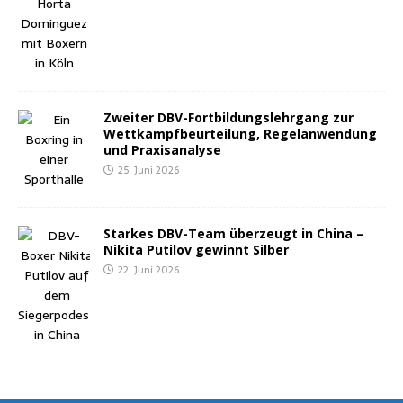
Zwei­ter DBV-Fort­bil­dungs­lehr­gang zur
Wett­kampf­be­ur­tei­lung, Regel­an­wen­dung
und Praxisanalyse
25. Juni 2026
Star­kes DBV-Team über­zeugt in Chi­na –
Niki­ta Puti­l­ov gewinnt Silber
22. Juni 2026