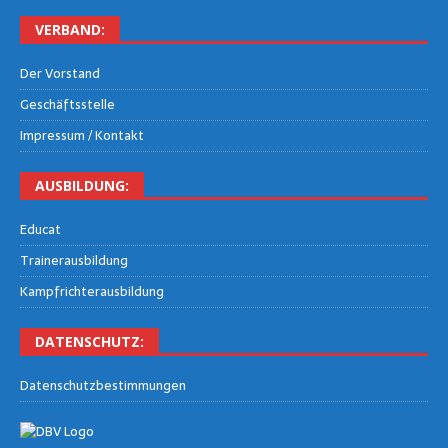
VER­BAND:
Der Vor­stand
Geschäfts­stel­le
Impres­sum / Kontakt
AUS­BIL­DUNG:
Edu­cat
Trai­ner­aus­bil­dung
Kampf­rich­ter­aus­bil­dung
DATEN­SCHUTZ:
Daten­schutz­be­stim­mun­gen