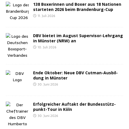
138 Boxe­rin­nen und Boxer aus 18 Natio­nen
star­te­ten 2026 beim Brandenburg-Cup
11. Juli 2026
DBV bie­tet im August Super­vi­sor-Lehr­gang
in Müns­ter (NRW) an
10. Juli 2026
Ende Okto­ber: Neue DBV Cut­man-Aus­bil­
dung in Münster
30. Juni 2026
Erfolg­rei­cher Auf­takt der Bun­des­stütz­
punkt-Tour in Köln
30. Juni 2026