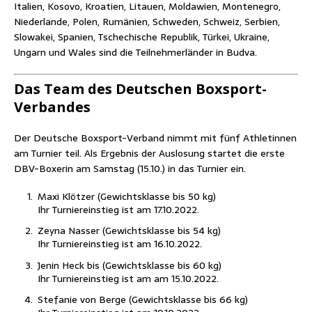
Ita­li­en, Koso­vo, Kroa­ti­en, Litau­en, Mol­da­wi­en, Mon­te­ne­gro,
Nie­der­lan­de, Polen, Rumä­ni­en, Schwe­den, Schweiz, Ser­bi­en,
Slo­wa­kei, Spa­ni­en, Tsche­chi­sche Repu­blik, Tür­kei, Ukrai­ne,
Ungarn und Wales sind die Teil­neh­mer­län­der in Budva.
Das Team des Deut­schen Boxsport-
Verbandes
Der Deut­sche Box­sport-Ver­band nimmt mit fünf Ath­le­tin­nen
am Tur­nier teil. Als Ergeb­nis der Aus­lo­sung star­tet die ers­te
DBV-Boxe­rin am Sams­tag (15.10.) in das Tur­nier ein.
Maxi Klöt­zer (Gewichts­klas­se bis 50 kg)
Ihr Tur­nier­ein­stieg ist am 17.10.2022.
Zey­na Nas­ser (Gewichts­klas­se bis 54 kg)
Ihr Tur­nier­ein­stieg ist am 16.10.2022.
Jenin Heck bis (Gewichts­klas­se bis 60 kg)
Ihr Tur­nier­ein­stieg ist am am 15.10.2022.
Ste­fa­nie von Ber­ge (Gewichts­klas­se bis 66 kg)