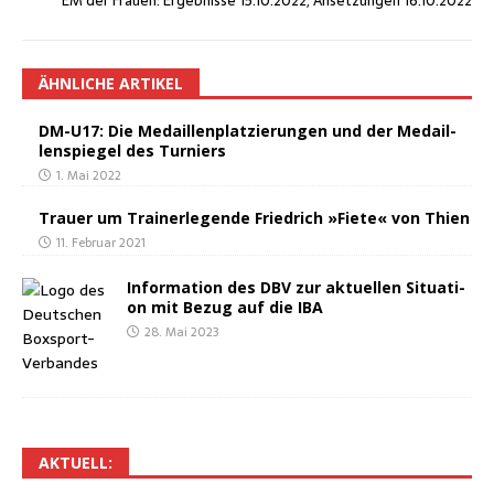
EM der Frau­en: Ergeb­nis­se 15.10.2022, Anset­zun­gen 16.10.2022
ÄHNLICHE ARTIKEL
DM-U17: Die Medail­len­plat­zie­run­gen und der Medail­
len­spie­gel des Turniers
1. Mai 2022
Trau­er um Trai­ner­le­gen­de Fried­rich »Fie­te« von Thien
11. Februar 2021
Infor­ma­ti­on des DBV zur aktu­el­len Situa­ti­
on mit Bezug auf die IBA
28. Mai 2023
AKTU­ELL: