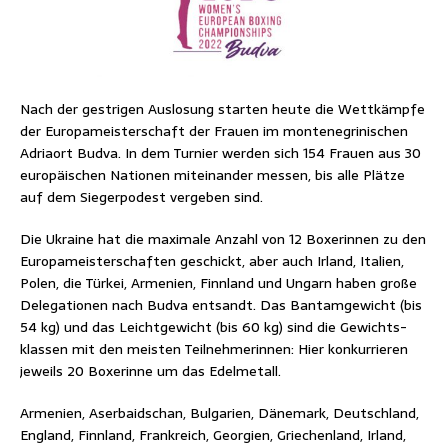
Nach der gest­ri­gen Aus­lo­sung star­ten heu­te die Wett­kämp­fe
der Euro­pa­meis­ter­schaft der Frau­en im mon­te­ne­gri­ni­schen
Adria­ort Bud­va. In dem Tur­nier wer­den sich 154 Frau­en aus 30
euro­päi­schen Natio­nen mit­ein­an­der mes­sen, bis alle Plät­ze
auf dem Sie­ger­po­dest ver­ge­ben sind.
Die Ukrai­ne hat die maxi­ma­le Anzahl von 12 Boxe­rin­nen zu den
Euro­pa­meis­ter­schaf­ten geschickt, aber auch Irland, Ita­li­en,
Polen, die Tür­kei, Arme­ni­en, Finn­land und Ungarn haben gro­ße
Dele­ga­tio­nen nach Bud­va ent­sandt. Das Ban­tam­ge­wicht (bis
54 kg) und das Leicht­ge­wicht (bis 60 kg) sind die Gewichts­
klas­sen mit den meis­ten Teil­neh­me­rin­nen: Hier kon­kur­rie­ren
jeweils 20 Boxe­rin­ne um das Edelmetall.
Arme­ni­en, Aser­bai­dschan, Bul­ga­ri­en, Däne­mark, Deutsch­land,
Eng­land, Finn­land, Frank­reich, Geor­gi­en, Grie­chen­land, Irland,