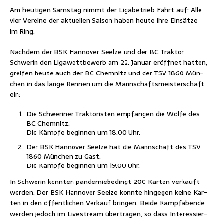
Am heu­ti­gen Sams­tag nimmt der Liga­be­trieb Fahrt auf: Alle
vier Ver­ei­ne der aktu­el­len Sai­son haben heu­te ihre Ein­sät­ze
im Ring.
Nach­dem der BSK Han­no­ver Seel­ze und der BC Trak­tor
Schwe­rin den Liga­wett­be­werb am 22. Janu­ar eröff­net hat­ten,
grei­fen heu­te auch der BC Chem­nitz und der TSV 1860 Mün­
chen in das lan­ge Ren­nen um die Mann­schafts­meis­ter­schaft
ein:
Die Schwe­ri­ner Trak­to­ris­ten emp­fan­gen die Wöl­fe des
BC Chemnitz.
Die Kämp­fe begin­nen um 18.00 Uhr.
Der BSK Han­no­ver Seel­ze hat die Mann­schaft des TSV
1860 Mün­chen zu Gast.
Die Kämp­fe begin­nen um 19.00 Uhr.
In Schwe­rin konn­ten pan­de­mie­be­dingt 200 Kar­ten ver­kauft
wer­den. Der BSK Han­no­ver Seel­ze konn­te hin­ge­gen kei­ne Kar­
ten in den öffent­li­chen Ver­kauf brin­gen. Bei­de Kampf­aben­de
wer­den jedoch im Live­stream über­tra­gen, so dass Inter­es­sier­