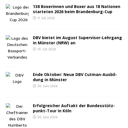
138 Boxe­rin­nen und Boxer aus 18 Natio­nen
star­te­ten 2026 beim Brandenburg-Cup
11. Juli 2026
DBV bie­tet im August Super­vi­sor-Lehr­gang
in Müns­ter (NRW) an
10. Juli 2026
Ende Okto­ber: Neue DBV Cut­man-Aus­bil­
dung in Münster
30. Juni 2026
Erfolg­rei­cher Auf­takt der Bun­des­stütz­
punkt-Tour in Köln
30. Juni 2026