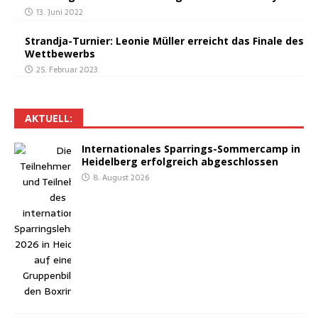
13. Juni 2022
Strand­ja-Tur­nier: Leo­nie Mül­ler erreicht das Fina­le des
Wettbewerbs
25. Februar 2023
AKTU­ELL:
Inter­na­tio­na­les Spar­rings-Som­mer­camp in
Hei­del­berg erfolg­reich abgeschlossen
8. August 2026