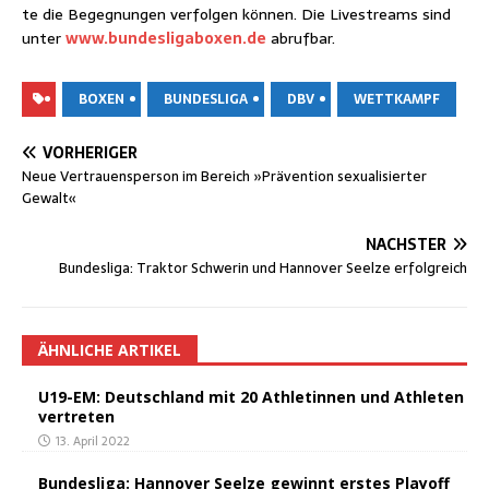
te die Begeg­nun­gen ver­fol­gen kön­nen. Die Live­streams sind
unter
www.bundesligaboxen.de
abrufbar.
BOXEN
BUNDESLIGA
DBV
WETTKAMPF
VORHERIGER
Neue Ver­trau­ens­per­son im Bereich »Prä­ven­ti­on sexua­li­sier­ter
Gewalt«
NÄCHSTER
Bun­des­li­ga: Trak­tor Schwe­rin und Han­no­ver Seel­ze erfolgreich
ÄHNLICHE ARTIKEL
U19-EM: Deutsch­land mit 20 Ath­le­tin­nen und Ath­le­ten
vertreten
13. April 2022
Bun­des­li­ga: Han­no­ver Seel­ze gewinnt ers­tes Playoff