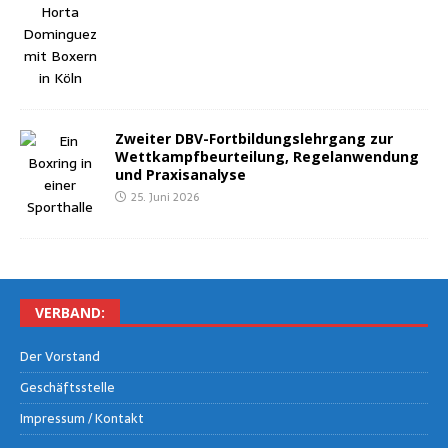
Zwei­ter DBV-Fort­bil­dungs­lehr­gang zur
Wett­kampf­be­ur­tei­lung, Regel­an­wen­dung
und Praxisanalyse
25. Juni 2026
VER­BAND:
Der Vor­stand
Geschäfts­stel­le
Impres­sum / Kontakt