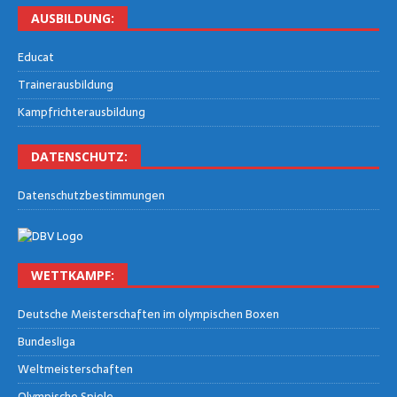
AUS­BIL­DUNG:
Edu­cat
Trai­ner­aus­bil­dung
Kampf­rich­ter­aus­bil­dung
DATEN­SCHUTZ:
Daten­schutz­be­stim­mun­gen
WETT­KAMPF:
Deut­sche Meis­ter­schaf­ten im olym­pi­schen Boxen
Bun­des­li­ga
Welt­meis­ter­schaf­ten
Olym­pi­sche Spiele