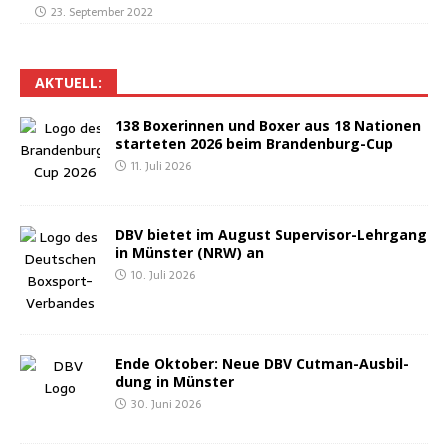
23. September 2022
AKTU­ELL:
138 Boxe­rin­nen und Boxer aus 18 Natio­nen
star­te­ten 2026 beim Brandenburg-Cup
11. Juli 2026
DBV bie­tet im August Super­vi­sor-Lehr­gang
in Müns­ter (NRW) an
10. Juli 2026
Ende Okto­ber: Neue DBV Cut­man-Aus­bil­
dung in Münster
30. Juni 2026