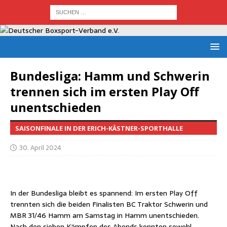
Bun­des­li­ga: Hamm und Schwe­rin
tren­nen sich im ers­ten Play Off
unentschieden
SAISONFINALE IN DER ERICH-KÄSTNER-SPORTHALLE
30. April 2024
In der Bun­des­li­ga bleibt es span­nend: Im ers­ten Play Off
trenn­ten sich die bei­den Fina­lis­ten BC Trak­tor Schwe­rin und
MBR 31/46 Hamm am Sams­tag in Hamm unent­schie­den.
Nach den sie­ben Kämp­fen des Abends konn­ten sowohl