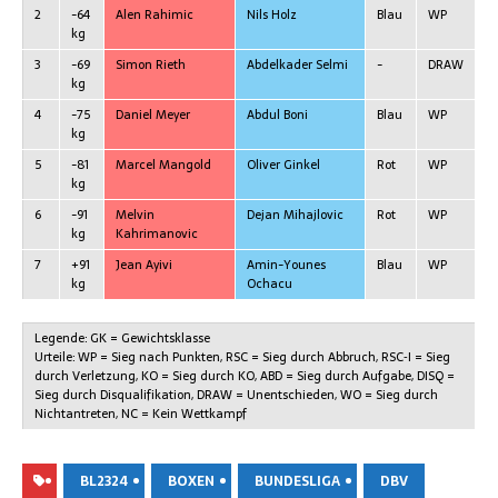
2
-64
Alen Rahi­mic
Nils Holz
Blau
WP
kg
3
-69
Simon Rieth
Abdel­ka­der Selmi
-
DRAW
kg
4
-75
Dani­el Meyer
Abdul Boni
Blau
WP
kg
5
-81
Mar­cel Mangold
Oli­ver Ginkel
Rot
WP
kg
6
-91
Mel­vin
Dejan Miha­j­lo­vic
Rot
WP
kg
Kahrimanovic
7
+91
Jean Ayivi
Amin-Younes
Blau
WP
kg
Ochacu
Legen­de: GK = Gewichtsklasse
Urtei­le: WP = Sieg nach Punk­ten, RSC = Sieg durch Abbruch, RSC‑I = Sieg
durch Ver­let­zung, KO = Sieg durch KO, ABD = Sieg durch Auf­ga­be, DISQ =
Sieg durch Dis­qua­li­fi­ka­ti­on, DRAW = Unent­schie­den, WO = Sieg durch
Nicht­an­tre­ten, NC = Kein Wettkampf
BL2324
BOXEN
BUNDESLIGA
DBV