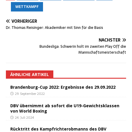
WETTKAMPF
VORHERIGER
Dr. Tho­mas Rei­sin­ger: Aka­de­mi­ker mit Sinn für die Basis
NÄCHSTER
Bun­des­li­ga: Schwe­rin holt im zwei­ten Play Off die
Mannschaftsmeisterschaft
ÄHNLICHE ARTIKEL
Bran­den­burg-Cup 2022: Ergeb­nis­se des 29.09.2022
29. September 2022
DBV über­nimmt ab sofort die U19-Gewichts­klas­sen
von World Boxing
24. Juli 2024
Rück­tritt des Kampf­richt­er­ob­manns des DBV