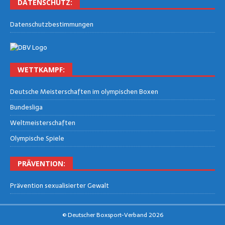
DATEN­SCHUTZ:
Daten­schutz­be­stim­mun­gen
WETT­KAMPF:
Deut­sche Meis­ter­schaf­ten im olym­pi­schen Boxen
Bun­des­li­ga
Welt­meis­ter­schaf­ten
Olym­pi­sche Spiele
PRÄ­VEN­TI­ON:
Prä­ven­ti­on sexua­li­sier­ter Gewalt
© Deutscher Boxsport-Verband 2026