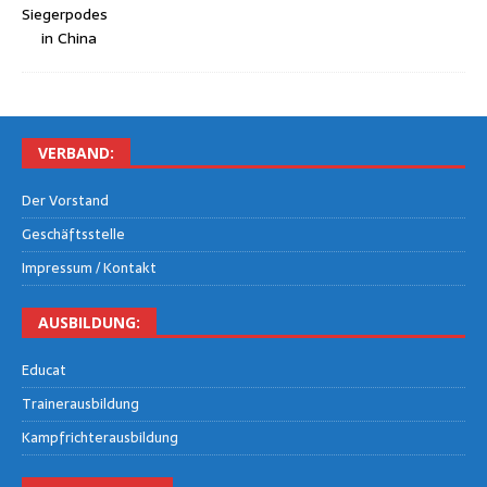
VER­BAND:
Der Vor­stand
Geschäfts­stel­le
Impres­sum / Kontakt
AUS­BIL­DUNG:
Edu­cat
Trai­ner­aus­bil­dung
Kampf­rich­ter­aus­bil­dung