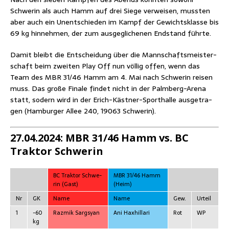
Schwe­rin als auch Hamm auf drei Sie­ge ver­wei­sen, muss­ten
aber auch ein Unent­schie­den im Kampf der Gewichts­klas­se bis
69 kg hin­neh­men, der zum aus­ge­gli­che­nen End­stand führte.
Damit bleibt die Ent­schei­dung über die Mann­schafts­meis­ter­
schaft beim zwei­ten Play Off nun völ­lig offen, wenn das
Team des MBR 31/46 Hamm am 4. Mai nach Schwe­rin rei­sen
muss. Das gro­ße Fina­le fin­det nicht in der Palm­berg-Are­na
statt, sodern wird in der
Erich-Käst­ner-Sport­hal­le
aus­ge­tra­
gen (Ham­bur­ger Allee 240, 19063 Schwerin).
27.04.2024: MBR 31/46 Hamm vs. BC
Trak­tor Schwerin
BC Trak­tor Schwe­
MBR 31/46 Hamm
rin (Gast)
(Heim)
Nr
GK
Name
Name
Gew.
Urteil
1
-60
Raz­mik Sargsyan
Ani Haxhil­la­ri
Rot
WP
kg