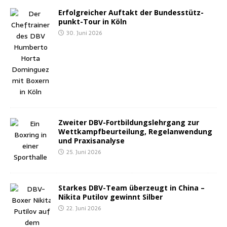
Erfolg­rei­cher Auf­takt der Bun­des­stütz­
punkt-Tour in Köln
30. Juni 2026
Zwei­ter DBV-Fort­bil­dungs­lehr­gang zur
Wett­kampf­be­ur­tei­lung, Regel­an­wen­dung
und Praxisanalyse
25. Juni 2026
Star­kes DBV-Team über­zeugt in Chi­na –
Niki­ta Puti­l­ov gewinnt Silber
22. Juni 2026