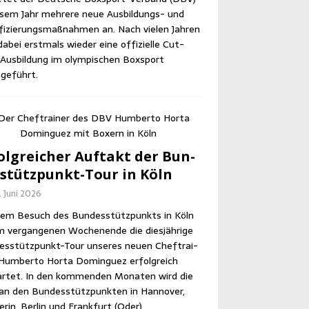
e­sem Jahr meh­re­re neue Aus­bil­dungs- und
­fi­zie­rungs­maß­nah­men an. Nach vie­len Jah­ren
abei erst­mals wie­der eine offi­zi­el­le Cut­
us­bil­dung im olym­pi­schen Box­sport
geführt.
olg­rei­cher Auf­takt der Bun­
­stütz­punkt-Tour in Köln
. Juni 2026
em Besuch des Bun­des­stütz­punkts in Köln
m ver­gan­ge­nen Wochen­en­de die dies­jäh­ri­ge
es­stütz­punkt-Tour unse­res neu­en Chef­trai­
Hum­ber­to Horta Dom­in­guez erfolg­reich
r­tet. In den kom­men­den Mona­ten wird die
an den Bun­des­stütz­punk­ten in Han­no­ver,
­rin, Ber­lin und Frank­furt (Oder)