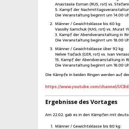
Ana­sta­si­ia Esman (RUS, rot) vs. Ste­fa­n
5. Kampf der Nach­mit­tags­ver­an­stal­tu
Die Ver­an­stal­tung beginnt um 14.00 Uh
Män­ner / Gewichts­klas­se bis 60 kg:
Vas­si­liy Sam­chuk (KAS, rot) vs. Murat Yil­
3. Kampf der Abend­ver­an­stal­tung in Ri
Die Ver­an­stal­tung beginnt um 18.00 Uh
Män­ner / Gewichts­klas­se über 92 kg:
Nel­vie Tia­fack (GER, rot) vs. Ivan Ver­ia­s
15. Kampf der Abend­ver­an­stal­tung in R
Die Ver­an­stal­tung beginnt um 18.00 Uh
Die Kämp­fe in bei­den Rin­gen wer­den auf d
https://www.youtube.com/channel/UC
Ergeb­nis­se des Vortages
Am 22.02. gab es in den Kämp­fen mit deut­sch
Män­ner / Gewichts­klas­se bis 80 kg: