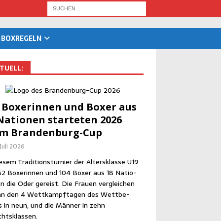
BOX­RE­GELN
TU­ELL:
 Boxe­rin­nen und Boxer aus
Natio­nen star­te­ten 2026
im Brandenburg-Cup
 Juli 2026
­sem Tra­di­ti­ons­tur­nier der Alters­klas­se U19
52 Boxe­rin­nen und 104 Boxer aus 18 Natio­
n die Oder gereist. Die Frau­en ver­glei­chen
an den 4 Wett­kampf­ta­gen des Wett­be­
 in neun, und die Män­ner in zehn
htsklassen.