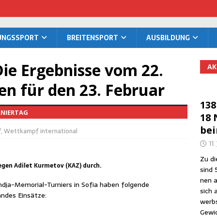
TUNGS­SPORT
BREI­TEN­SPORT
AUS­BIL­DUNG
Die Ergeb­nis­se vom 22.
AK
gen für den 23. Februar
138
URNIERTAG
18 
be
f
,
Wettkampf international
11.
Zu die
gegen Adilet Kurmetov (KAZ) durch.
sind 
nen a
­ja-Memo­ri­al-Tur­niers in Sofia haben fol­gen­de
sich 
n­des Einsätze:
werbs
Gewic