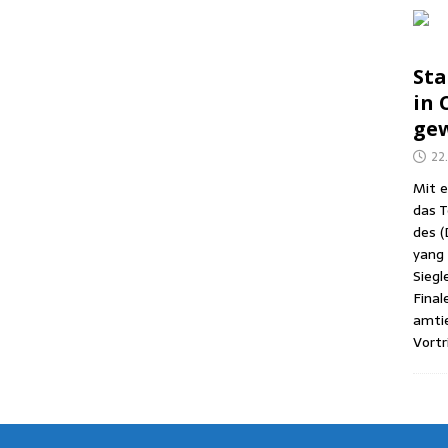
Sta
in C
gew
22
Mit e
das T
des (
yang (
Sieg­l
Fina­
amtie
Vor­tr