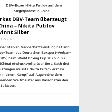
r­kes DBV-Team über­zeugt
hi­na – Niki­ta Puti­l­ov
innt Silber
. Juni 2026
iner star­ken Mann­schafts­leis­tung hat sich
op-Team des Deut­schen Box­sport-Ver­ban­
DBV) beim World Boxing Cup 2026 in Gui­
Chi­na) ein­drucks­voll prä­sen­tiert. Nach drei
eis­tun­gen muss­te Niki­ta Puti­l­ov erst im
le in einem Kampf auf Augen­hö­he dem
­ren­den Welt­meis­ter aus Kasach­stan den
itt lassen.