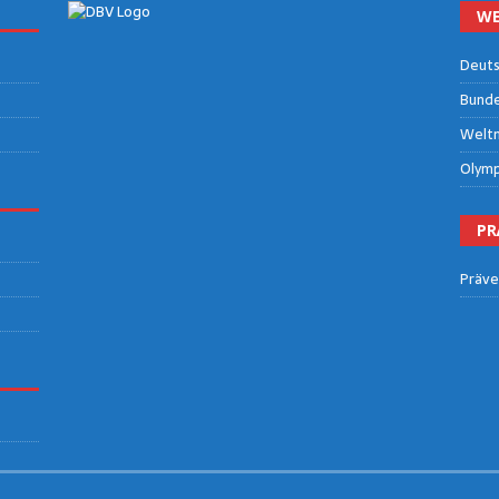
WE
Deut­s
Bun­des
Welt­m
Olym­p
PR
Prä­ve