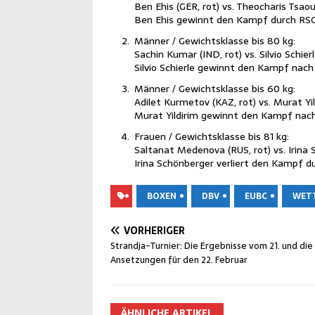
Ben Ehis (GER, rot) vs. Theo­charis Tsa­ous
Ben Ehis gewinnt den Kampf durch RSC
Män­ner / Gewichts­klas­se bis 80 kg:
Sachin Kumar (IND, rot) vs. Sil­vio Schier­l
Sil­vio Schier­le gewinnt den Kampf nac
Män­ner / Gewichts­klas­se bis 60 kg:
Adi­let Kur­me­tov (KAZ, rot) vs. Murat Yil­
Murat Yil­di­rim gewinnt den Kampf nac
Frau­en / Gewichts­klas­se bis 81 kg:
Salt­a­nat Mede­no­va (RUS, rot) vs. Iri­na 
Iri­na Schön­ber­ger ver­liert den Kampf 
BOXEN
DBV
EUBC
WET
VORHERIGER
Strand­ja-Tur­nier: Die Ergeb­nis­se vom 21. und die
Anset­zun­gen für den 22. Februar
ÄHNLICHE ARTIKEL