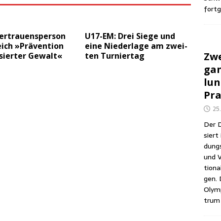
fortg
r­trau­ens­per­son
U17-EM: Drei Sie­ge und
ich »Prä­ven­ti­on
eine Nie­der­la­ge am zwei­
Zwe
­sier­ter Gewalt«
ten Turniertag
gan
lun
Pra
25
Der D
siert 
dungs­
und V
tio­na
gen. 
Olym­
trum 