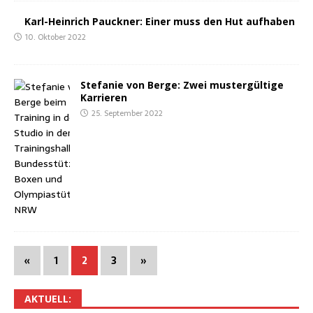
Karl-Hein­rich Pauck­ner: Einer muss den Hut aufhaben
10. Oktober 2022
Ste­fa­nie von Ber­ge: Zwei mus­ter­gül­ti­ge
Karrieren
25. September 2022
«
1
2
3
»
AKTU­ELL: