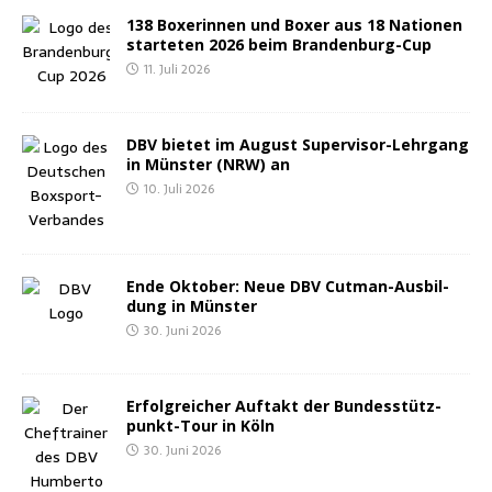
138 Boxe­rin­nen und Boxer aus 18 Natio­nen
star­te­ten 2026 beim Brandenburg-Cup
11. Juli 2026
DBV bie­tet im August Super­vi­sor-Lehr­gang
in Müns­ter (NRW) an
10. Juli 2026
Ende Okto­ber: Neue DBV Cut­man-Aus­bil­
dung in Münster
30. Juni 2026
Erfolg­rei­cher Auf­takt der Bun­des­stütz­
punkt-Tour in Köln
30. Juni 2026