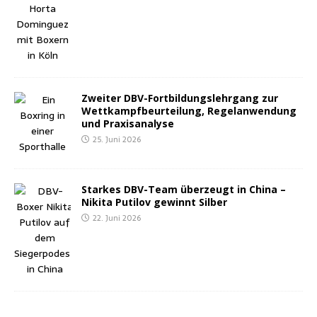
Zwei­ter DBV-Fort­bil­dungs­lehr­gang zur
Wett­kampf­be­ur­tei­lung, Regel­an­wen­dung
und Praxisanalyse
25. Juni 2026
Star­kes DBV-Team über­zeugt in Chi­na –
Niki­ta Puti­l­ov gewinnt Silber
22. Juni 2026