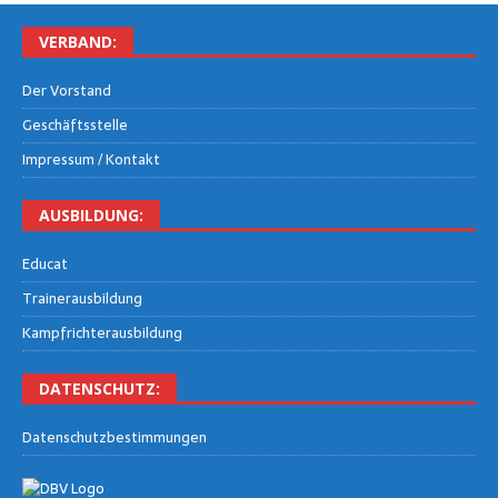
VER­BAND:
Der Vor­stand
Geschäfts­stel­le
Impres­sum / Kontakt
AUS­BIL­DUNG:
Edu­cat
Trai­ner­aus­bil­dung
Kampf­rich­ter­aus­bil­dung
DATEN­SCHUTZ:
Daten­schutz­be­stim­mun­gen