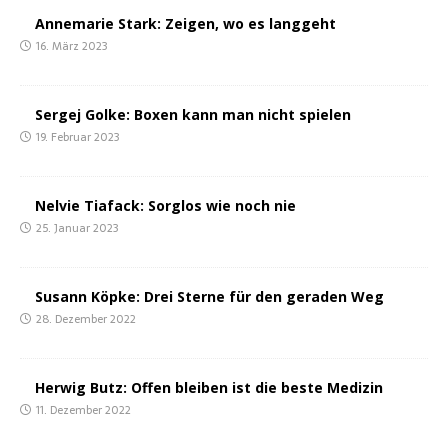
Anne­ma­rie Stark: Zei­gen, wo es langgeht
16. März 2023
Ser­gej Gol­ke: Boxen kann man nicht spielen
19. Februar 2023
Nel­vie Tia­fack: Sorg­los wie noch nie
25. Januar 2023
Susann Köp­ke: Drei Ster­ne für den gera­den Weg
28. Dezember 2022
Her­wig Butz: Offen blei­ben ist die bes­te Medizin
11. Dezember 2022