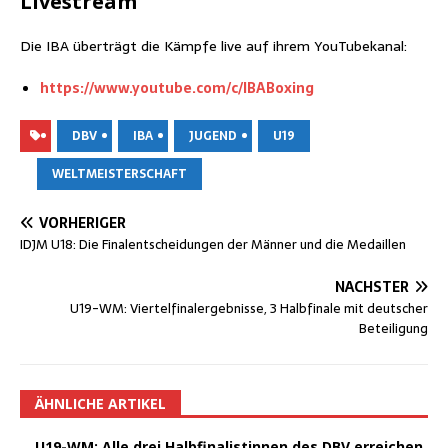
Live­stream
Die IBA über­trägt die Kämp­fe live auf ihrem YouTubekanal:
https://www.youtube.com/c/IBABoxing
DBV
IBA
JUGEND
U19
WELTMEISTERSCHAFT
VORHERIGER
IDJM U18: Die Final­ent­schei­dun­gen der Män­ner und die Medaillen
NÄCHSTER
U19-WM: Vier­tel­fi­nal­ergeb­nis­se, 3 Halb­fi­na­le mit deut­scher
Beteiligung
ÄHNLICHE ARTIKEL
U19-WM: Alle drei Halb­fi­na­lis­tin­nen des DBV errei­chen