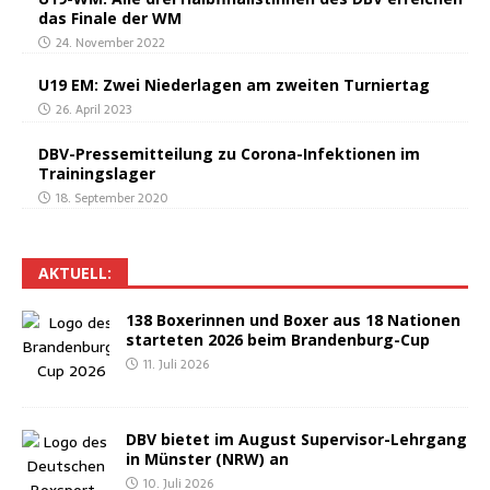
das Fina­le der WM
24. November 2022
U19 EM: Zwei Nie­der­la­gen am zwei­ten Turniertag
26. April 2023
DBV-Pres­se­mit­tei­lung zu Coro­na-Infek­tio­nen im
Trainingslager
18. September 2020
AKTU­ELL:
138 Boxe­rin­nen und Boxer aus 18 Natio­nen
star­te­ten 2026 beim Brandenburg-Cup
11. Juli 2026
DBV bie­tet im August Super­vi­sor-Lehr­gang
in Müns­ter (NRW) an
10. Juli 2026