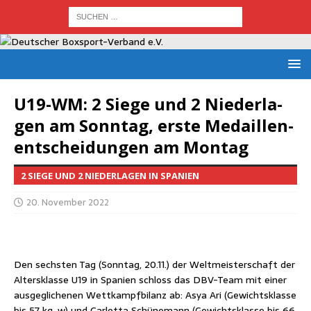
U19-WM: 2 Sie­ge und 2 Nie­der­la­
gen am Sonn­tag, ers­te Medail­len­
ent­schei­dun­gen am Montag
2 SIEGE UND 2 NIEDERLAGEN IN SPANIEN
20. November 2022
Den sechs­ten Tag (Sonn­tag, 20.11.) der Welt­meis­ter­schaft der
Alters­klas­se U19 in Spa­ni­en schloss das DBV-Team mit einer
aus­ge­gli­che­nen Wett­kampf­bi­lanz ab: Asya Ari (Gewichts­klas­se
bis 57 kg, w) und Car­lot­ta Schü­ne­mann (Gewichts­klas­se bis 66