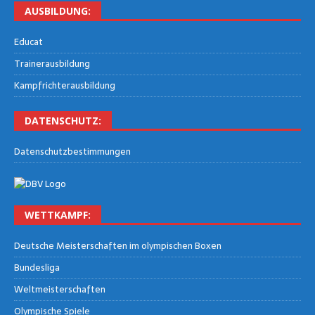
AUS­BIL­DUNG:
Edu­cat
Trai­ner­aus­bil­dung
Kampf­rich­ter­aus­bil­dung
DATEN­SCHUTZ:
Daten­schutz­be­stim­mun­gen
WETT­KAMPF:
Deut­sche Meis­ter­schaf­ten im olym­pi­schen Boxen
Bun­des­li­ga
Welt­meis­ter­schaf­ten
Olym­pi­sche Spiele