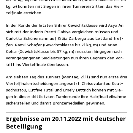
kg, w) konn­ten mit Sie­gen in ihren Tur­nier­ein­trit­ten das Vier­
tel­fi­na­le erreichen.
In der Run­de der letz­ten 8 ihrer Gewichts­klas­se wird Asya Ari
sich mit der Inde­rin Pree­ti Dahi­ya ver­glei­chen müs­sen und
Car­lot­ta Schü­ne­mann auf Kiti­ja Zar­ber­ga aus Lett­land tref­
fen. Ramil Schä­fer (Gewichts­klas­se bis 71 kg, m) und Ari­an
Goh­ar (Gewichts­klas­se bis 57 kg, m) muss­ten hin­ge­gen nach
vor­an­ge­gan­ge­nen Sieg­leis­tun­gen nun ihren Geg­nern den Vor­
tritt ins Vier­tel­fi­na­le überlassen.
Am sieb­ten Tag des Tur­niers (Mon­tag, 21.11.) sind nun ers­te drei
Vier­tel­fi­nal­ent­schei­dun­gen ange­setzt: Chr­is­ovalan­tou Kout­
so­chris­tou, Lüt­fi­ye Tutal und Eme­ly Dittrich kön­nen mit Sie­
gen in die­ser dritt­letz­ten Tur­nier­run­de ihre Halb­fi­nal­teil­nah­me
sicher­stel­len und damit Bron­ze­me­dail­len gewinnen.
Ergeb­nis­se am 20.11.2022 mit deut­scher
Beteiligung