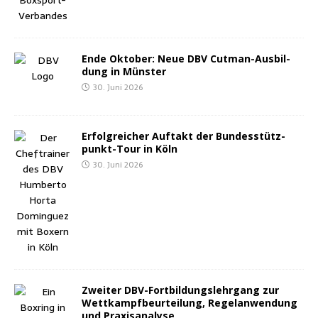
Ende Okto­ber: Neue DBV Cut­man-Aus­bil­
dung in Münster
30. Juni 2026
Erfolg­rei­cher Auf­takt der Bun­des­stütz­
punkt-Tour in Köln
30. Juni 2026
Zwei­ter DBV-Fort­bil­dungs­lehr­gang zur
Wett­kampf­be­ur­tei­lung, Regel­an­wen­dung
und Praxisanalyse