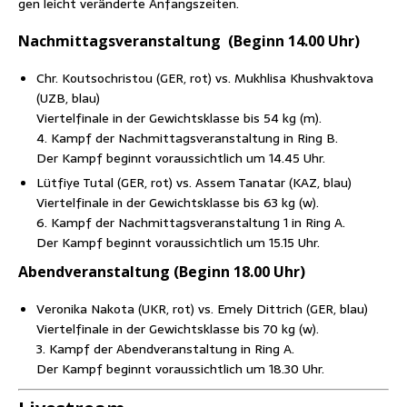
gen leicht ver­än­der­te Anfangszeiten.
Nach­mit­tags­ver­an­stal­tung (Beginn 14.00 Uhr)
Chr. Kout­so­chris­tou (GER, rot) vs. Mukhli­sa Khush­vak­to­va
(UZB, blau)
Vier­tel­fi­na­le in der Gewichts­klas­se bis 54 kg (m).
4. Kampf der Nach­mit­tags­ver­an­stal­tung in Ring B.
Der Kampf beginnt vor­aus­sicht­lich um 14.45 Uhr.
Lüt­fi­ye Tutal (GER, rot) vs. Assem Tanatar (KAZ, blau)
Vier­tel­fi­na­le in der Gewichts­klas­se bis 63 kg (w).
6. Kampf der Nach­mit­tags­ver­an­stal­tung 1 in Ring A.
Der Kampf beginnt vor­aus­sicht­lich um 15.15 Uhr.
Abend­ver­an­stal­tung (Beginn 18.00 Uhr)
Vero­ni­ka Nako­ta (UKR, rot) vs. Eme­ly Dittrich (GER, blau)
Vier­tel­fi­na­le in der Gewichts­klas­se bis 70 kg (w).
3. Kampf der Abend­ver­an­stal­tung in Ring A.
Der Kampf beginnt vor­aus­sicht­lich um 18.30 Uhr.