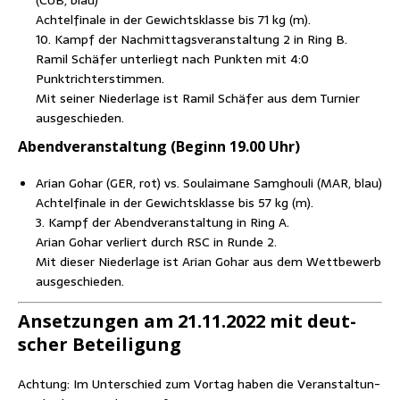
(CUB, blau)
Ach­tel­fi­na­le in der Gewichts­klas­se bis 71 kg (m).
10. Kampf der Nach­mit­tags­ver­an­stal­tung 2 in Ring B.
Ramil Schä­fer unter­liegt nach Punk­ten mit 4:0
Punktrichterstimmen.
Mit sei­ner Nie­der­la­ge ist Ramil Schä­fer aus dem Tur­nier
ausgeschieden.
Abend­ver­an­stal­tung (Beginn 19.00 Uhr)
Ari­an Goh­ar (GER, rot) vs. Sou­lai­ma­ne Samg­houli (MAR, blau)
Ach­tel­fi­na­le in der Gewichts­klas­se bis 57 kg (m).
3. Kampf der Abend­ver­an­stal­tung in Ring A.
Ari­an Goh­ar ver­liert durch RSC in Run­de 2.
Mit die­ser Nie­der­la­ge ist Ari­an Goh­ar aus dem Wett­be­werb
ausgeschieden.
Anset­zun­gen am 21.11.2022 mit deut­
scher Beteiligung
Ach­tung: Im Unter­schied zum Vor­tag haben die Ver­an­stal­tun­