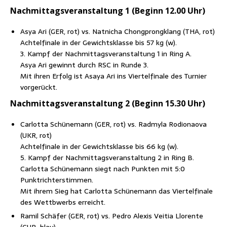
Nach­mit­tags­ver­an­stal­tung 1 (Beginn 12.00 Uhr)
Asya Ari (GER, rot) vs. Nat­nicha Chong­prongklang (THA, rot)
Ach­tel­fi­na­le in der Gewichts­klas­se bis 57 kg (w).
3. Kampf der Nach­mit­tags­ver­an­stal­tung 1 in Ring A.
Asya Ari gewinnt durch RSC in Run­de 3.
Mit ihren Erfolg ist Asaya Ari ins Vier­tel­fi­na­le des Tur­nier
vorgerückt.
Nach­mit­tags­ver­an­stal­tung 2 (Beginn 15.30 Uhr)
Car­lot­ta Schü­ne­mann (GER, rot) vs. Rad­my­la Rodio­na­o­va
(UKR, rot)
Ach­tel­fi­na­le in der Gewichts­klas­se bis 66 kg (w).
5. Kampf der Nach­mit­tags­ver­an­stal­tung 2 in Ring B.
Car­lot­ta Schü­ne­mann siegt nach Punk­ten mit 5:0
Punktrichterstimmen.
Mit ihrem Sieg hat Car­lot­ta Schü­ne­mann das Vier­tel­fi­na­le
des Wettb­werbs erreicht.
Ramil Schä­fer (GER, rot) vs. Pedro Alexis Veitia Llo­ren­te