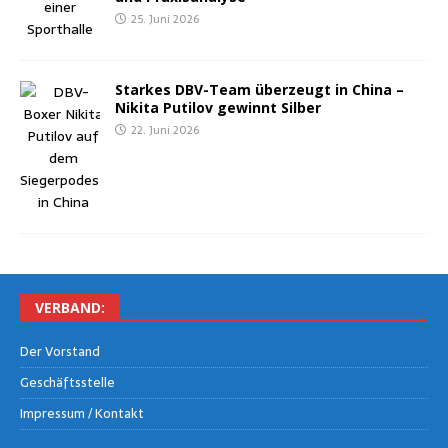
25. Juni 2026
Star­kes DBV-Team über­zeugt in Chi­na –
Niki­ta Puti­l­ov gewinnt Silber
22. Juni 2026
VER­BAND:
Der Vor­stand
Geschäfts­stel­le
Impres­sum / Kontakt