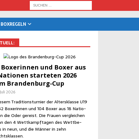
BOX­RE­GELN
TU­ELL:
 Boxe­rin­nen und Boxer aus
Natio­nen star­te­ten 2026
im Brandenburg-Cup
 Juli 2026
­sem Tra­di­ti­ons­tur­nier der Alters­klas­se U19
52 Boxe­rin­nen und 104 Boxer aus 18 Natio­
n die Oder gereist. Die Frau­en ver­glei­chen
an den 4 Wett­kampf­ta­gen des Wett­be­
 in neun, und die Män­ner in zehn
htsklassen.