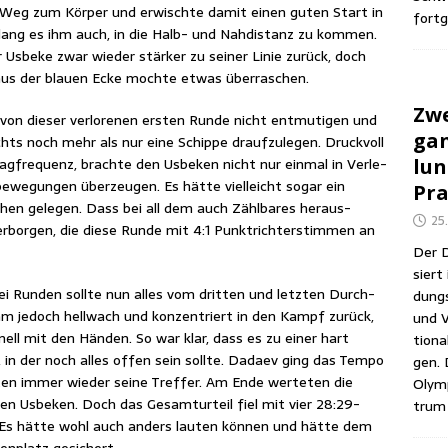
en Weg zum Kör­per und erwisch­te damit einen guten Start in
fortg
 gelang es ihm auch, in die Halb- und Nah­di­stanz zu kom­men.
sbe­ke zwar wie­der stär­ker zu sei­ner Linie zurück, doch
 aus der blau­en Ecke moch­te etwas überraschen.
Zwe
on die­ser ver­lo­re­nen ers­ten Run­de nicht ent­mu­ti­gen und
gan
s noch mehr als nur eine Schip­pe drauf­zu­le­gen. Druck­voll
lag­fre­quenz, brach­te den Usbe­ken nicht nur ein­mal in Ver­le­
lun
we­gun­gen über­zeu­gen. Es hät­te viel­leicht sogar ein
Pra
hen gele­gen. Dass bei all dem auch Zähl­ba­res her­aus­
25
­bor­gen, die die­se Run­de mit 4:1 Punkt­rich­ter­stim­men an
Der D
siert 
i Run­den soll­te nun alles vom drit­ten und letz­ten Durch­
dungs­
 jedoch hell­wach und kon­zen­triert in den Kampf zurück,
und V
nell mit den Hän­den. So war klar, dass es zu einer hart
tio­na
in der noch alles offen sein soll­te. Dadaev ging das Tem­po
gen. 
­ten immer wie­der sei­ne Tref­fer. Am Ende wer­te­ten die
Olym­
 den Usbe­ken. Doch das Gesamt­ur­teil fiel mit vier 28:29-
trum 
Es hät­te wohl auch anders lau­ten kön­nen und hät­te dem