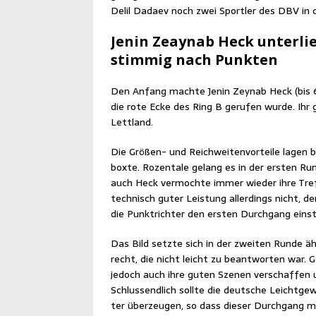
Delil Dadaev noch zwei Sport­ler des DBV in di
Jenin Zeay­n­ab Heck unter­lie
stim­mig nach Punkten
Den Anfang mach­te Jenin Zey­n­ab Heck (bis 6
die rote Ecke des Ring B geru­fen wur­de. Ihr 
Lettland.
Die Grö­ßen- und Reich­wei­ten­vor­tei­le lagen be
box­te. Rozenta­le gelang es in der ers­ten Run­
auch Heck ver­moch­te immer wie­der ihre Tref
tech­nisch guter Leis­tung aller­dings nicht, d
die Punkt­rich­ter den ers­ten Durch­gang ein­
Das Bild setz­te sich in der zwei­ten Run­de äh
recht, die nicht leicht zu beant­wor­ten war.
jedoch auch ihre guten Sze­nen ver­schaf­fen un
Schluss­end­lich soll­te die deut­sche Leicht­ge­
ter über­zeu­gen, so dass die­ser Durch­gang 