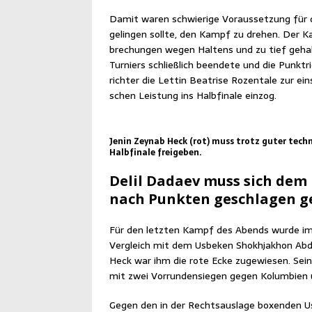
Damit waren schwie­ri­ge Vor­aus­set­zung für 
gelin­gen soll­te, den Kampf zu dre­hen. Der 
bre­chun­gen wegen Hal­tens und zu tief gehal­
Tur­niers schließ­lich been­de­te und die Punkt­
rich­ter die Let­tin Bea­tri­se Rozenta­le zur ein
schen Leis­tung ins Halb­fi­na­le einzog.
Jenin Zey­n­ab Heck (rot) muss trotz guter tech­n
Halb­fi­na­le freigeben.
Delil Dadaev muss sich dem 
nach Punk­ten geschla­gen 
Für den letz­ten Kampf des Abends wur­de im H
Ver­gleich mit dem Usbe­ken Shok­hjakhon Abdu
Heck war ihm die rote Ecke zuge­wie­sen. Sei­n
mit zwei Vor­run­den­sie­gen gegen Kolum­bi­en u
Gegen den in der Rechts­aus­la­ge boxen­den Usb