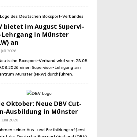
 bie­tet im August Super­vi­
-Lehr­gang in Müns­ter
RW) an
 Juli 2026
eut­sche Box­sport-Ver­band wird vom 28.08.
0.08.2026 einen Super­vi­sor-Lehr­gang am
en­trum Müns­ter (NRW) durchführen.
e Okto­ber: Neue DBV Cut­
-Aus­bil­dung in Münster
. Juni 2026
h­men sei­ner Aus- und Fort­bil­dungs­of­fen­si­
e­tet der Deut­sche Box­sport-Ver­band (DBV)