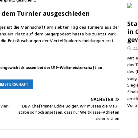
en­platz gesichert.
 dem Tur­nier ausgeschieden
Sta
Tages ist die Mann­schaft am sieb­ten Tag des Tur­niers aus der
in C
tens ein Platz auf dem Sie­ger­po­dest hat­te bis zuletzt wirk­
gew
die Ent­täu­schun­gen der Vier­tel­fi­nal­ent­schei­dun­gen erst
22
Mit e
das T
n­ge­wichts­klas­sen bei der U19-Welt­meis­ter­schaft an.
des (
yang (
EISTERSCHAFT
Sieg­l
Fina­
amtie
NÄCHSTER
Vor­tr
 Vier­
DBV-Chef­trai­ner Eddie Bol­ger: Wir müs­sen die Maß­
stä­be so hoch anset­zen, dass nur Welt­klas­se-Ath­le­ten
sie erreichen