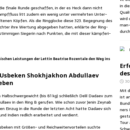
in di
die fina­le Run­de geschaf­fen, in der es Heck dann nicht
Qua­li
Kampf­fluss litt zudem ein wenig unter ver­mehr­ten Unter­
wird d
te­nen Köp­fen. Als die Ring­glo­cke die­se 323. Begeg­nung des
man-A
rich­ter ihre Wer­tung abge­ge­ben hat­ten, erklär­te der Ring­
durch
­stim­mi­gen Sie­ge­rin nach Punk­ten, die mit die­ser kämp­fe­ri­
i­schen Leis­tun­gen der Let­tin Bea­tri­se Rozenta­le den Weg ins
Erf
des
Usbe­ken Shok­hjakhon Abdul­laev
30
geben
Mit d
alb­schwer­ge­wicht (bis 81 kg) schließ­lich Delil Dadaev zum
ist a
l­laev in den Ring B geru­fen. Wie schon zuvor Jenin Zey­n­ab
Bun­d
en Ein­zug in die Run­de der letz­ten Acht hat­te Dadaev sich
ners 
nd Indi­en red­lich erar­bei­tet und verdient.
gesta
Tour 
e­ken mit Grö­ßen- und Reich­wei­ten­vor­tei­len such­te
Schwe