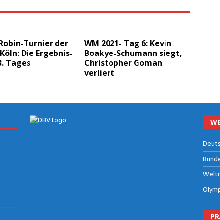
obin-Tur­nier der
WM 2021- Tag 6: Kevin
n Köln: Die Ergeb­nis­
Boakye-Schu­mann siegt,
3. Tages
Chris­to­pher Goman
verliert
WE
Deut­s
Bun­des
Welt­m
Olym­p
PR