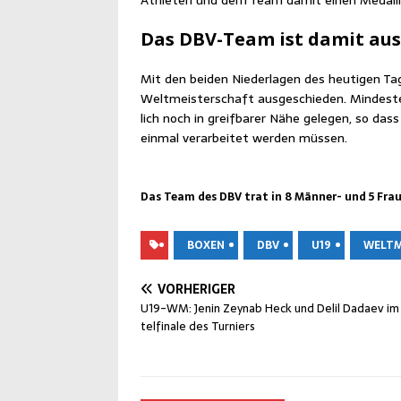
Ath­le­ten und dem Team damit einen Medail­l
Das DBV-Team ist damit aus
Mit den bei­den Nie­der­la­gen des heu­ti­gen 
Welt­meis­ter­schaft aus­ge­schie­den. Min­des­
lich noch in greif­ba­rer Nähe gele­gen, so dass 
ein­mal ver­ar­bei­tet wer­den müssen.
Das Team des DBV trat in 8 Män­ner- und 5 Frau­e
BOXEN
DBV
U19
WELTM
VORHERIGER
U19-WM: Jenin Zey­n­ab Heck und Delil Dadaev im
tel­fi­na­le des Turniers