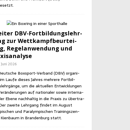
esetzt.
i­ter DBV-Fort­bil­dungs­lehr­
g zur Wett­kampf­be­ur­tei­
g, Regel­an­wen­dung und
xisanalyse
. Juni 2026
eut­sche Box­sport-Ver­band (DBV) orga­ni­
im Lau­fe die­ses Jah­res meh­re­re Fort­bil­
lehr­gän­ge, um die aktu­el­len Ent­wick­lun­gen
er­än­de­run­gen auf natio­na­ler sowie inter­na­
­ler Ebe­ne nach­hal­tig in die Pra­xis zu über­tra­
Der zwei­te Lehr­gang fin­det im August
pi­schen und Para­lym­pi­schen Trai­nings­zen­
Kien­baum in Bran­den­burg statt.