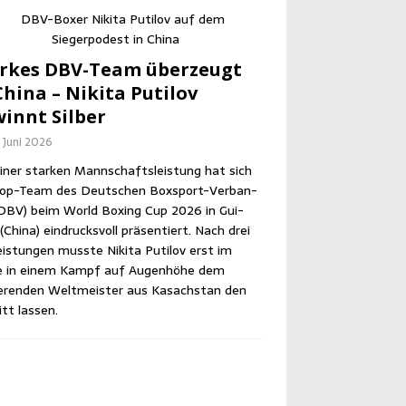
r­kes DBV-Team über­zeugt
hi­na – Niki­ta Puti­l­ov
innt Silber
. Juni 2026
iner star­ken Mann­schafts­leis­tung hat sich
op-Team des Deut­schen Box­sport-Ver­ban­
DBV) beim World Boxing Cup 2026 in Gui­
Chi­na) ein­drucks­voll prä­sen­tiert. Nach drei
eis­tun­gen muss­te Niki­ta Puti­l­ov erst im
le in einem Kampf auf Augen­hö­he dem
­ren­den Welt­meis­ter aus Kasach­stan den
itt lassen.