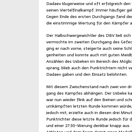
Dadaev klu­ger­wei­se und oft erfolg­reich d
sei­nen Vier­tel­fi­nal­kampf. Immer häu­fi­ger
Gegen Ende des ers­ten Durch­gangs fand der U
die ein­stim­mi­ge Wer­tung für den Kämp­fer
Der Halb­schwer­ge­wicht­ler des DBV ließ sich v
ver­moch­te im zwei­ten Durch­gang des Gefecht
ging er nach vor­ne, stei­ger­te auch sei­ne Sch
gen­hei­ten und konn­te auch mit guten Meid­be­
Anzäh­len des Usbe­ken im Bereich des Mög­li­c
sprang, blieb auch den Punkt­rich­tern nicht ver
Dadaev gaben und den Ein­satz belohnten.
Mit die­sem Zwi­schen­stand nach zwei von dre
gang des Kamp­fes abhän­gen. Der Usbe­ke kam
war nun wie­der flink auf den Bei­nen und sch
umkämpf­ten letz­ten Run­de kom­men wür­de, 
jedoch mit, erziel­te auch in die­sen drei Minu
Punkt­rich­ter die­se letz­te Run­de jedoch für
und einer 27:30-Werung denk­bar knapp aus. 