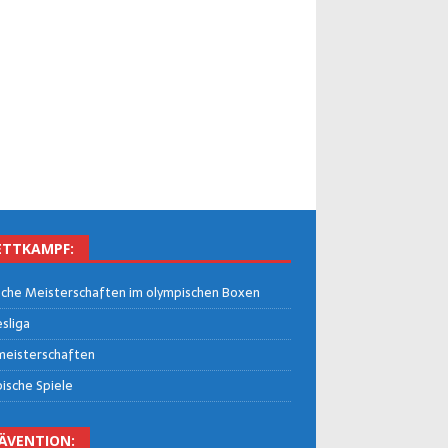
TT­KAMPF:
che Meis­ter­schaf­ten im olym­pi­schen Boxen
­li­ga
eis­ter­schaf­ten
i­sche Spiele
Ä­VEN­TI­ON: