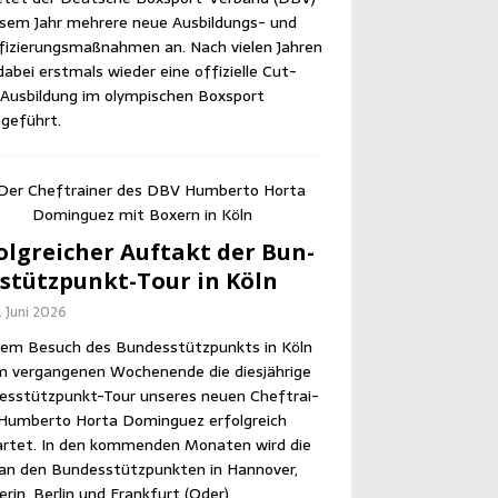
e­sem Jahr meh­re­re neue Aus­bil­dungs- und
­fi­zie­rungs­maß­nah­men an. Nach vie­len Jah­ren
abei erst­mals wie­der eine offi­zi­el­le Cut­
us­bil­dung im olym­pi­schen Box­sport
geführt.
olg­rei­cher Auf­takt der Bun­
­stütz­punkt-Tour in Köln
. Juni 2026
em Besuch des Bun­des­stütz­punkts in Köln
m ver­gan­ge­nen Wochen­en­de die dies­jäh­ri­ge
es­stütz­punkt-Tour unse­res neu­en Chef­trai­
Hum­ber­to Horta Dom­in­guez erfolg­reich
r­tet. In den kom­men­den Mona­ten wird die
an den Bun­des­stütz­punk­ten in Han­no­ver,
­rin, Ber­lin und Frank­furt (Oder)