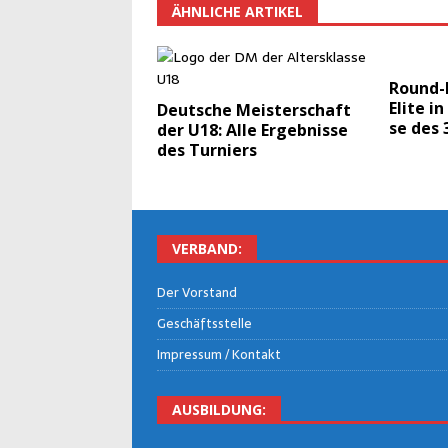
ÄHNLICHE ARTIKEL
Round-R
Eli­te i
Deut­sche Meis­ter­schaft
se des 
der U18: Alle Ergeb­nis­se
des Turniers
VER­BAND:
Der Vor­stand
Geschäfts­stel­le
Impres­sum / Kontakt
AUS­BIL­DUNG: