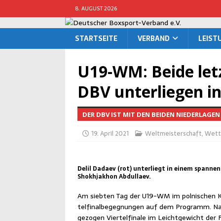
8. AUGUST 2026
START­SEI­TE
VER­BAND
LEIS­
U19-WM: Bei­de letz­t
DBV unter­lie­gen i
DER DBV IST MIT DEN BEIDEN NIEDERLAGEN
19. April 2021
Weltmeisterschaft
,
Wett
Delil Dadaev (rot) unterliegt in einem spann
Shokhjakhon Abdullaev.
Am sieb­ten Tag der U19-WM im pol­ni­schen Kiel
tel­fi­nal­be­geg­nun­gen auf dem Pro­gramm. 
ge­zo­gen Vier­tel­fi­na­le im Leicht­ge­wicht d