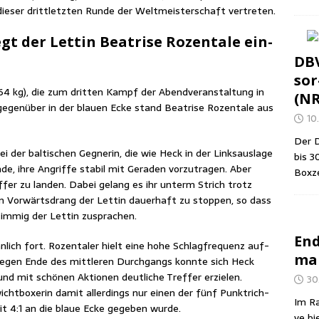
e­ser dritt­letz­ten Run­de der Welt­meis­ter­schaft vertreten.
gt der Let­tin Bea­tri­se Rozenta­le ein­
DBV
sor
4 kg), die zum drit­ten Kampf der Abend­ver­an­stal­tung in
(N
gegen­über in der blau­en Ecke stand Bea­tri­se Rozenta­le aus
10.
Der D
i der bal­ti­schen Geg­ne­rin, die wie Heck in der Links­aus­la­ge
bis 3
de, ihre Angrif­fe sta­bil mit Gera­den vor­zu­tra­gen. Aber
Box­z
­fer zu lan­den. Dabei gelang es ihr unterm Strich trotz
en Vor­wärts­drang der Let­tin dau­er­haft zu stop­pen, so dass
stim­mig der Let­tin zusprachen.
End
n­lich fort. Rozenta­ler hielt eine hohe Schlag­fre­quenz auf­
man
 Gegen Ende des mitt­le­ren Durch­gangs konn­te sich Heck
d mit schö­nen Aktio­nen deut­li­che Tref­fer erzie­len.
30
wicht­bo­xe­rin damit aller­dings nur einen der fünf Punkt­rich­
Im Ra
mit 4:1 an die blaue Ecke gege­ben wurde.
ve bi