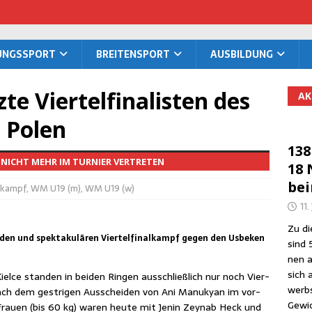
TUNGS­SPORT
BREI­TEN­SPORT
AUS­BIL­DUNG
e Vier­tel­fi­na­lis­ten des
AK
n Polen
138
 NICHT MEHR IM TURNIER VERTRETEN
18 
be
kampf
,
WM U19 (m)
,
WM U19 (w)
11.
Zu die
enden und spektakulären Viertelfinalkampf gegen den Usbeken
sind 
nen a
sich 
­ce stan­den in bei­den Rin­gen aus­schließ­lich nur noch Vier­
werbs
Nach dem gest­ri­gen Aus­schei­den von Ani Manuk­yan im vor­
Gewic
er Frau­en (bis 60 kg) waren heu­te mit Jenin Zey­n­ab Heck und