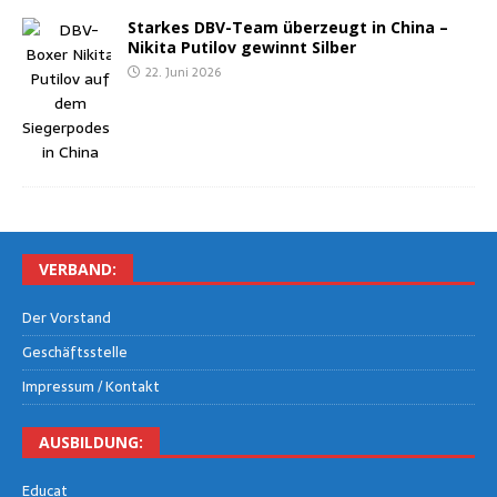
Star­kes DBV-Team über­zeugt in Chi­na –
Niki­ta Puti­l­ov gewinnt Silber
22. Juni 2026
VER­BAND:
Der Vor­stand
Geschäfts­stel­le
Impres­sum / Kontakt
AUS­BIL­DUNG:
Edu­cat