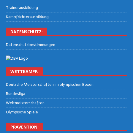
Trai­ner­aus­bil­dung
Kampf­rich­ter­aus­bil­dung
DATEN­SCHUTZ:
Daten­schutz­be­stim­mun­gen
WETT­KAMPF:
Deut­sche Meis­ter­schaf­ten im olym­pi­schen Boxen
Bun­des­li­ga
Welt­meis­ter­schaf­ten
Olym­pi­sche Spiele
PRÄ­VEN­TI­ON: