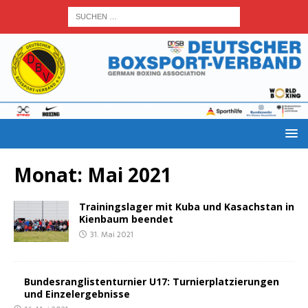
Monat:
Mai 2021
Trai­nings­la­ger mit Kuba und Kasach­stan in
Kien­baum beendet
31. Mai 2021
Bun­des­rang­lis­ten­tur­nier U17: Tur­nier­plat­zie­run­gen
und Einzelergebnisse