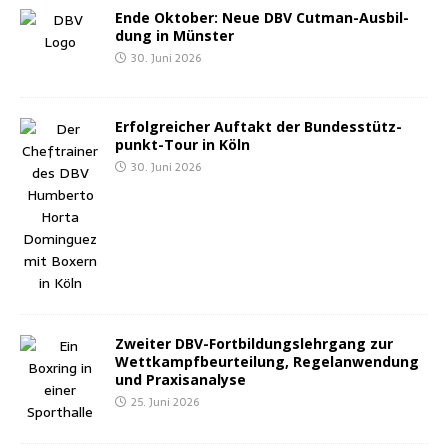
Ende Okto­ber: Neue DBV Cut­man-Aus­bil­
dung in Münster
30. Juni 2026
Erfolg­rei­cher Auf­takt der Bun­des­stütz­
punkt-Tour in Köln
30. Juni 2026
Zwei­ter DBV-Fort­bil­dungs­lehr­gang zur
Wett­kampf­be­ur­tei­lung, Regel­an­wen­dung
und Praxisanalyse
25. Juni 2026