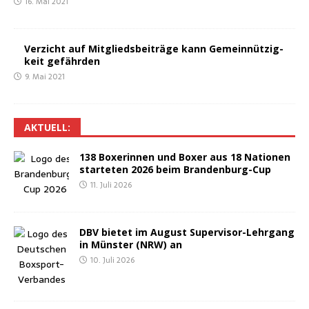
16. Mai 2021
Ver­zicht auf Mit­glieds­bei­trä­ge kann Gemein­nüt­zig­
keit gefährden
9. Mai 2021
AKTU­ELL:
138 Boxe­rin­nen und Boxer aus 18 Natio­nen
star­te­ten 2026 beim Brandenburg-Cup
11. Juli 2026
DBV bie­tet im August Super­vi­sor-Lehr­gang
in Müns­ter (NRW) an
10. Juli 2026