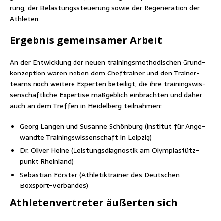
rung, der Belas­tungs­steue­rung sowie der Rege­ne­ra­ti­on der
Athleten.
Ergeb­nis gemein­sa­mer Arbeit
An der Ent­wick­lung der neu­en trai­nings­me­tho­di­schen Grund­
kon­zep­ti­on waren neben dem Chef­trai­ner und den Trai­ner­
teams noch wei­te­re Exper­ten betei­ligt, die ihre trai­nings­wis­
sen­schaft­li­che Exper­ti­se maß­geb­lich ein­brach­ten und daher
auch an dem Tref­fen in Hei­del­berg teilnahmen:
Georg Lan­gen und Susan­ne Schön­burg (Insti­tut für Ange­
wand­te Trai­nings­wis­sen­schaft in Leipzig)
Dr. Oli­ver Hei­ne (Leis­tungs­dia­gnos­tik am Olym­pia­stütz­
punkt Rheinland)
Sebas­ti­an Förs­ter (Ath­le­tik­trai­ner des Deut­schen
Boxsport-Verbandes)
Ath­le­ten­ver­tre­ter äußer­ten sich