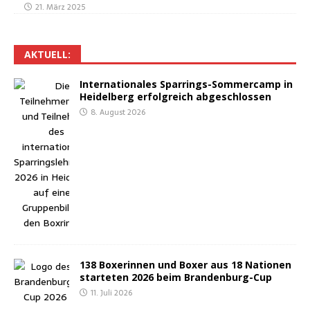
21. März 2025
AKTU­ELL:
Inter­na­tio­na­les Spar­rings-Som­mer­camp in
Hei­del­berg erfolg­reich abgeschlossen
8. August 2026
138 Boxe­rin­nen und Boxer aus 18 Natio­nen
star­te­ten 2026 beim Brandenburg-Cup
11. Juli 2026