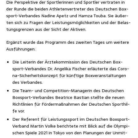
Die Per­spek­ti­ve der Sport­le­rin­nen und Sport­ler ver­tra­ten in
der Run­de die bei­den Ath­le­ten­ver­tre­ter des Deut­schen Box­
sport-Ver­ban­des Nadi­ne Apetz und Ham­za Tou­ba. Sie äußer­
ten sich zu Fra­gen der Leis­tungs­mög­lich­kei­ten und der Belas­
tungs­gren­zen aus der Sicht der Aktiven.
Ergänzt wur­de das Pro­gramm des zwei­ten Tages um wei­te­re
Ausführungen:
Die Lei­te­rin der Ärz­te­kom­mis­si­on des Deut­schen Box­
sport-Ver­ban­des Dr. Ange­li­ka Fischer erläu­ter­te das Coro­
na-Sicher­heits­kon­zept für künf­ti­ge Box­ver­an­stal­tun­gen
des Verbandes.
Die Team- und Com­pe­ti­ti­on-Mana­ge­rin des Deut­schen
Box­sport-Ver­ban­des Bea­tri­ce Bas­ti­an stell­te die neu­en
Richt­li­ni­en für För­der­maß­nah­men der Deut­schen Sport­hil­
fe vor.
Der Refe­rent für Leis­tungs­sport im Deut­schen Box­sport-
Ver­band Mar­tin Vol­ke berich­te­te mit Blick auf die Olym­pi­
schen Spie­le 2021 in Tokyo von den Pla­nun­gen der Unmit­