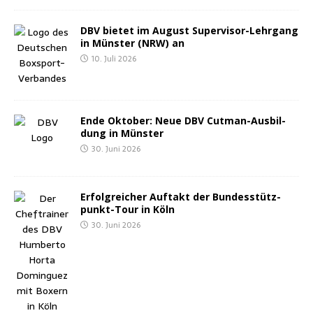
DBV bie­tet im August Super­vi­sor-Lehr­gang
in Müns­ter (NRW) an
10. Juli 2026
Ende Okto­ber: Neue DBV Cut­man-Aus­bil­
dung in Münster
30. Juni 2026
Erfolg­rei­cher Auf­takt der Bun­des­stütz­
punkt-Tour in Köln
30. Juni 2026