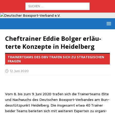
Chef­trai­ner Eddie Bol­ger erläu­
ter­te Kon­zep­te in Heidelberg
TRAINERTEAMS DES DBV TRAFEN SICH ZU STRATEGISCHEN
FRAGEN
12. Juni 2020
Vom 8. bis zum 9. Juni 2020 tra­fen sich die Trai­ner­teams Eli­te
und Nach­wuchs des Deut­schen Box­sport-Ver­ban­des am Bun­
des­stütz­punkt Hei­del­berg. Die ins­ge­samt etwa 40 Trai­ner
bei­der Teams berie­ten sich mit wei­te­ren Exper­ten zu orga­ni­