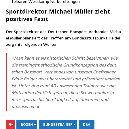
tel­ba­ren Wettkampfvorbereitungen.
Sport­di­rek­tor Micha­el Mül­ler zieht
posi­ti­ves Fazit
Der Sport­di­rek­tor des Deut­schen Box­sport-Ver­ban­des Micha­
el Mül­ler bilan­ziert das Tref­fen am Bun­des­stütz­punkt Hei­del­
berg mit fol­gen­den Worten:
»Man kann es als his­to­ri­schen Schritt bezeich­nen, wie
die trai­nings­me­tho­di­sche Grund­kon­zep­ti­on des deut­
schen Box­sport-Ver­ban­des von unse­rem Chef­trai­ner
Eddie Bol­ger neu über­ar­bei­tet und prä­sen­tiert wor­den
ist. Unter den rund 40 anwe­sen­den Trai­nern war die
Moti­va­ti­on deut­lich spür­bar, die­se Schwer­punk­te in
ihrer sport­fach­li­chen Tätig­keit auf­zu­neh­men und
umzusetzen.«
BOXEN
BUNDESTRAINER
DBV