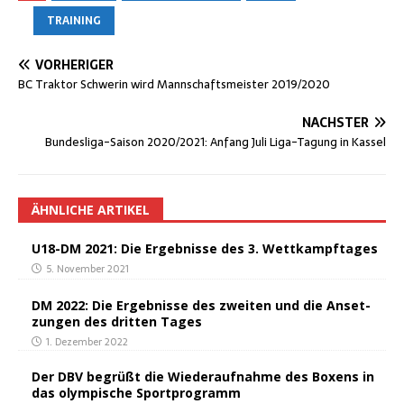
TRAINING
VORHERIGER
BC Trak­tor Schwe­rin wird Mann­schafts­meis­ter 2019/2020
NÄCHSTER
Bun­des­li­ga-Sai­son 2020/2021: Anfang Juli Liga-Tagung in Kassel
ÄHNLICHE ARTIKEL
U18-DM 2021: Die Ergeb­nis­se des 3. Wettkampftages
5. November 2021
DM 2022: Die Ergeb­nis­se des zwei­ten und die Anset­
zun­gen des drit­ten Tages
1. Dezember 2022
Der DBV begrüßt die Wie­der­auf­nah­me des Boxens in
das olym­pi­sche Sportprogramm