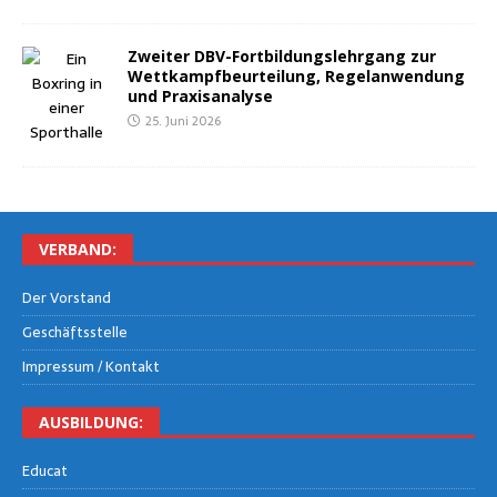
Zwei­ter DBV-Fort­bil­dungs­lehr­gang zur
Wett­kampf­be­ur­tei­lung, Regel­an­wen­dung
und Praxisanalyse
25. Juni 2026
VER­BAND:
Der Vor­stand
Geschäfts­stel­le
Impres­sum / Kontakt
AUS­BIL­DUNG:
Edu­cat