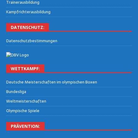
Trai­ner­aus­bil­dung
Kampf­rich­ter­aus­bil­dung
DATEN­SCHUTZ:
Daten­schutz­be­stim­mun­gen
WETT­KAMPF:
Deut­sche Meis­ter­schaf­ten im olym­pi­schen Boxen
Bun­des­li­ga
Welt­meis­ter­schaf­ten
Olym­pi­sche Spiele
PRÄ­VEN­TI­ON: