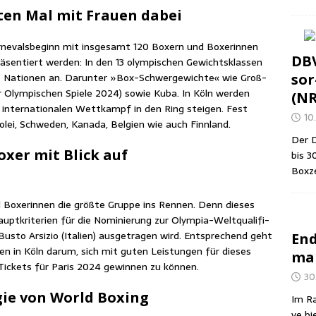
­ten Mal mit Frau­en dabei
ne­vals­be­ginn mit ins­ge­samt 120 Boxern und Boxe­rin­nen
DBV
ä­sen­tiert wer­den: In den 13 olym­pi­schen Gewichts­klas­sen
 10 Natio­nen an. Dar­un­ter »Box-Schwer­ge­wich­te« wie Groß­
sor
der Olym­pi­schen Spie­le 2024) sowie Kuba. In Köln wer­den
(N
inter­na­tio­na­len Wett­kampf in den Ring stei­gen. Fest
10.
­lei, Schwe­den, Kana­da, Bel­gi­en wie auch Finnland.
Der D
oxer mit Blick auf
bis 3
Box­z
oxe­rin­nen die größ­te Grup­pe ins Ren­nen. Denn die­ses
aupt­kri­te­ri­en für die Nomi­nie­rung zur Olym­pia-Welt­qua­li­fi­
s­to Arsi­zio (Ita­li­en) aus­ge­tra­gen wird. Ent­spre­chend geht
End
nen in Köln dar­um, sich mit guten Leis­tun­gen für die­ses
man
­en Tickets für Paris 2024 gewin­nen zu können.
30
egie von World Boxing
Im Ra
ve bi