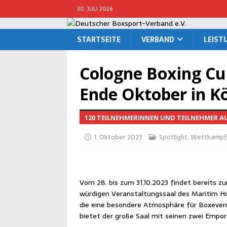
30. JULI 2026
START­SEI­TE
VER­BAND
LEIS­
Colo­gne Boxing Cup:
Ende Okto­ber in K
120 TEILNEHMERINNEN UND TEILNEHMER A
1. Oktober 2023
Spotlight
,
Wettkampf
Vom 28. bis zum 31.10.2023 fin­det bereits z
wür­di­gen Ver­an­stal­tungs­saal des Mari­tim Ho
die eine beson­de­re Atmo­sphä­re für Boxe­vent
bie­tet der gro­ße Saal mit sei­nen zwei Empo­