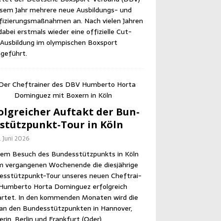
e­sem Jahr meh­re­re neue Aus­bil­dungs- und
­fi­zie­rungs­maß­nah­men an. Nach vie­len Jah­ren
abei erst­mals wie­der eine offi­zi­el­le Cut­
us­bil­dung im olym­pi­schen Box­sport
geführt.
olg­rei­cher Auf­takt der Bun­
­stütz­punkt-Tour in Köln
. Juni 2026
em Besuch des Bun­des­stütz­punkts in Köln
m ver­gan­ge­nen Wochen­en­de die dies­jäh­ri­ge
es­stütz­punkt-Tour unse­res neu­en Chef­trai­
Hum­ber­to Horta Dom­in­guez erfolg­reich
r­tet. In den kom­men­den Mona­ten wird die
an den Bun­des­stütz­punk­ten in Han­no­ver,
­rin, Ber­lin und Frank­furt (Oder)