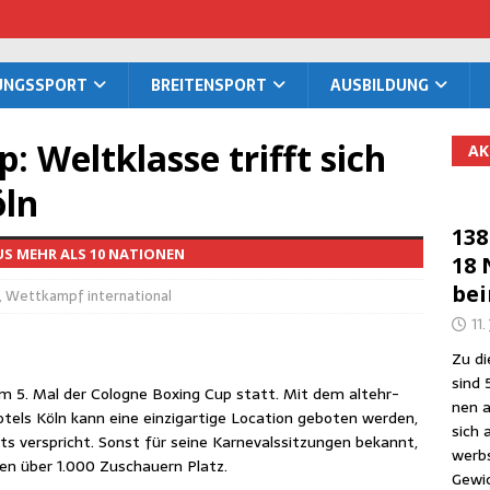
TUNGS­SPORT
BREI­TEN­SPORT
AUS­BIL­DUNG
 Welt­klas­se trifft sich
AK
öln
138
US MEHR ALS 10 NATIONEN
18 
be
,
Wettkampf international
11.
Zu die
sind 
um 5. Mal der Colo­gne Boxing Cup statt. Mit dem alt­ehr­
nen a
tels Köln kann eine ein­zig­ar­ti­ge Loca­ti­on gebo­ten wer­den,
sich 
s ver­spricht. Sonst für sei­ne Kar­ne­vals­sit­zun­gen bekannt,
werbs
ren über 1.000 Zuschau­ern Platz.
Gewic