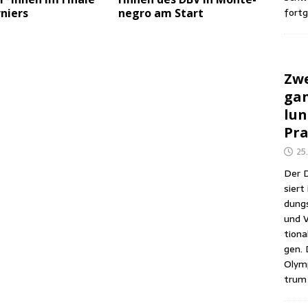
fortg
niers
ne­gro am Start
Zwe
gan
lun
Pra
25
Der D
siert 
dungs­
und V
tio­na
gen. 
Olym­
trum 