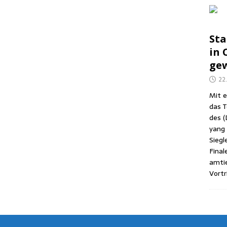
Sta
in C
gew
22
Mit e
das T
des (
yang (
Sieg­l
Fina­
amtie
Vor­tr