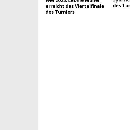
WM 2025: Leo­nie Mül­ler
des Tur
erreicht das Vier­tel­fi­na­le
des Turniers