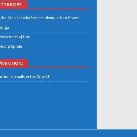
TT­KAMPF:
che Meis­ter­schaf­ten im olym­pi­schen Boxen
­li­ga
eis­ter­schaf­ten
i­sche Spiele
Ä­VEN­TI­ON:
n­ti­on sexua­li­sier­ter Gewalt