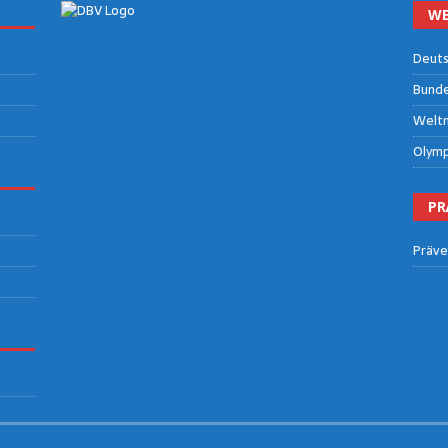
WE
Deut­s
Bun­des
Welt­m
Olym­p
PR
Prä­ve