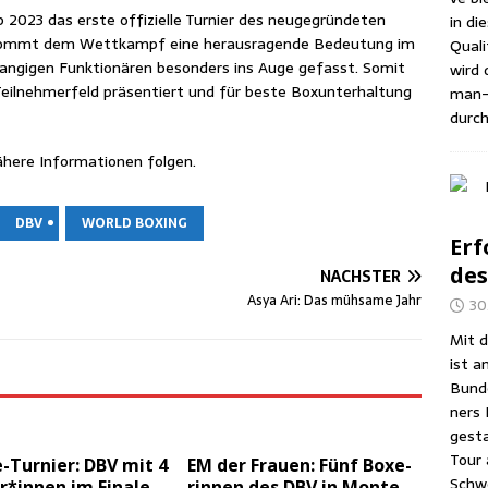
23 das ers­te offi­zi­el­le Tur­nier des neu­ge­grün­de­ten
in di
kommt dem Wett­kampf eine her­aus­ra­gen­de Bedeu­tung im
Qua­li
ran­gi­gen Funk­tio­nä­ren beson­ders ins Auge gefasst. Somit
wird d
eil­neh­mer­feld prä­sen­tiert und für bes­te Box­un­ter­hal­tung
man-A
durch
he­re Infor­ma­tio­nen folgen.
DBV
WORLD BOXING
Erf
des
NÄCHSTER
Asya Ari: Das müh­sa­me Jahr
30
Mit d
ist a
Bun­d
ners 
gesta
Tour 
Tur­nier: DBV mit 4
EM der Frau­en: Fünf Boxe­
Schwe
r*innen im Fina­le
rin­nen des DBV in Mon­te­