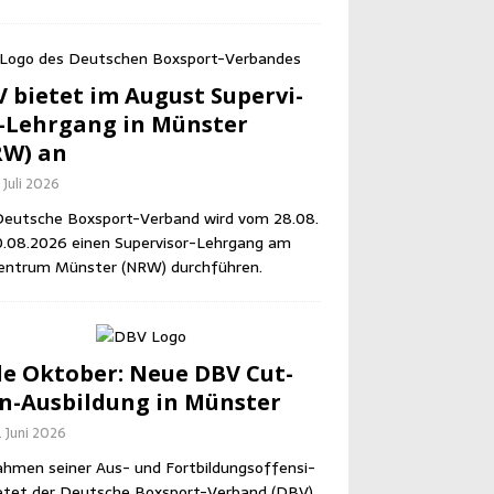
 bie­tet im August Super­vi­
-Lehr­gang in Müns­ter
RW) an
 Juli 2026
eut­sche Box­sport-Ver­band wird vom 28.08.
0.08.2026 einen Super­vi­sor-Lehr­gang am
en­trum Müns­ter (NRW) durchführen.
e Okto­ber: Neue DBV Cut­
-Aus­bil­dung in Münster
. Juni 2026
h­men sei­ner Aus- und Fort­bil­dungs­of­fen­si­
e­tet der Deut­sche Box­sport-Ver­band (DBV)