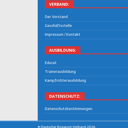
VER­BAND:
Der Vor­stand
Geschäfts­stel­le
Impres­sum / Kontakt
AUS­BIL­DUNG:
Edu­cat
Trai­ner­aus­bil­dung
Kampf­rich­ter­aus­bil­dung
DATEN­SCHUTZ:
Daten­schutz­be­stim­mun­gen
© Deutscher Boxsport-Verband 2026