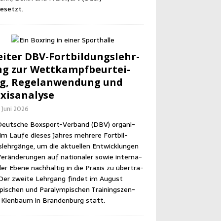
esetzt.
i­ter DBV-Fort­bil­dungs­lehr­
g zur Wett­kampf­be­ur­tei­
g, Regel­an­wen­dung und
xisanalyse
. Juni 2026
eut­sche Box­sport-Ver­band (DBV) orga­ni­
im Lau­fe die­ses Jah­res meh­re­re Fort­bil­
lehr­gän­ge, um die aktu­el­len Ent­wick­lun­gen
er­än­de­run­gen auf natio­na­ler sowie inter­na­
­ler Ebe­ne nach­hal­tig in die Pra­xis zu über­tra­
Der zwei­te Lehr­gang fin­det im August
pi­schen und Para­lym­pi­schen Trai­nings­zen­
Kien­baum in Bran­den­burg statt.