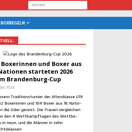
BOX­RE­GELN
TU­ELL:
 Boxe­rin­nen und Boxer aus
Natio­nen star­te­ten 2026
im Brandenburg-Cup
 Juli 2026
­sem Tra­di­ti­ons­tur­nier der Alters­klas­se U19
52 Boxe­rin­nen und 104 Boxer aus 18 Natio­
n die Oder gereist. Die Frau­en ver­glei­chen
an den 4 Wett­kampf­ta­gen des Wett­be­
 in neun, und die Män­ner in zehn
htsklassen.