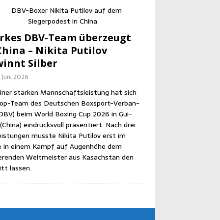
r­kes DBV-Team über­zeugt
hi­na – Niki­ta Puti­l­ov
innt Silber
. Juni 2026
iner star­ken Mann­schafts­leis­tung hat sich
op-Team des Deut­schen Box­sport-Ver­ban­
DBV) beim World Boxing Cup 2026 in Gui­
Chi­na) ein­drucks­voll prä­sen­tiert. Nach drei
eis­tun­gen muss­te Niki­ta Puti­l­ov erst im
le in einem Kampf auf Augen­hö­he dem
­ren­den Welt­meis­ter aus Kasach­stan den
itt lassen.