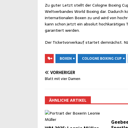
Zu guter Letzt stellt der Colo­gne Boxing Cup 20
Welt­ver­ban­des World Boxing dar. Dadurch 
inter­na­tio­na­len Boxen zu und wird von hoch­
kann schon jetzt ein abso­lut hoch­ka­rä­ti­ges T
garan­tiert werden.
Der Ticket­vor­ver­kauf star­tet dem­nächst. Nä
BOXEN
COLOGNE BOXING CUP
VORHERIGER
Blatt mit vier Damen
ÄHNLICHE ARTIKEL
Geebee-
Sportle