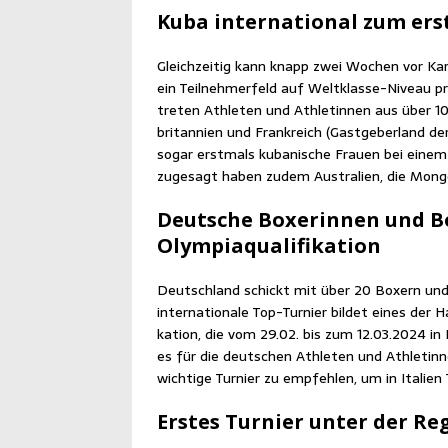
Kuba inter­na­tio­nal zum ers
Gleich­zei­tig kann knapp zwei Wochen vor Kar­
ein Teil­neh­mer­feld auf Welt­klas­se-Niveau pr
tre­ten Ath­le­ten und Ath­le­tin­nen aus über
bri­tan­ni­en und Frank­reich (Gast­ge­ber­land 
sogar erst­mals kuba­ni­sche Frau­en bei einem 
zuge­sagt haben zudem Aus­tra­li­en, die Mon­go
Deut­sche Boxe­rin­nen und B
Olympiaqualifikation
Deutsch­land schickt mit über 20 Boxern und B
inter­na­tio­na­le Top-Tur­nier bil­det eines der H
ka­ti­on, die vom 29.02. bis zum 12.03.2024 in Bu
es für die deut­schen Ath­le­ten und Ath­le­tin­
wich­ti­ge Tur­nier zu emp­feh­len, um in Ita­li
Ers­tes Tur­nier unter der R