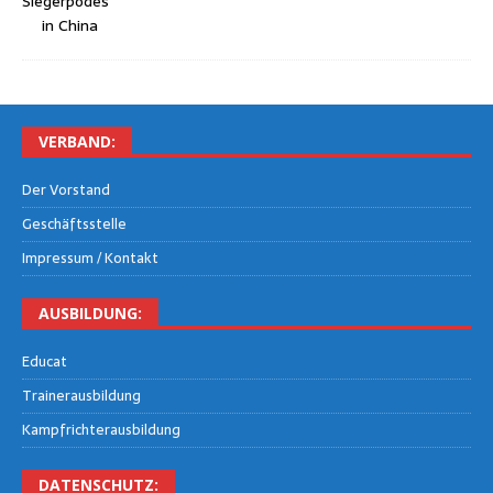
VER­BAND:
Der Vor­stand
Geschäfts­stel­le
Impres­sum / Kontakt
AUS­BIL­DUNG:
Edu­cat
Trai­ner­aus­bil­dung
Kampf­rich­ter­aus­bil­dung
DATEN­SCHUTZ: