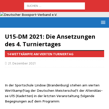
U15-DM 2021: Die Anset­zun­gen
des 4. Turniertages
14 WETTKÄMPFE AM VIERTEN TURNIERTAG
21. Dezember 2021
In der Sport­schu­le Lin­dow (Bran­den­burg) ste­hen am vier­ten
Wett­kampf­tag der Deut­schen Meis­ter­schaft der Alters­klas­
se U15 (Kadet­ten) in der letz­ten Ver­an­stal­tung fol­gen­de
Begeg­nun­gen auf dem Programm: