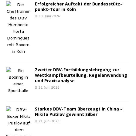
Erfolg­rei­cher Auf­takt der Bun­des­stütz­
punkt-Tour in Köln
30. Juni 2026
Zwei­ter DBV-Fort­bil­dungs­lehr­gang zur
Wett­kampf­be­ur­tei­lung, Regel­an­wen­dung
und Praxisanalyse
25. Juni 2026
Star­kes DBV-Team über­zeugt in Chi­na –
Niki­ta Puti­l­ov gewinnt Silber
22. Juni 2026