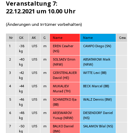
Ver­an­stal­tung 7:
22.12.2021 um 10.00 Uhr
(Ände­run­gen und Irr­tü­mer vorbehalten)
Nr
GK
AK
G
Name
Name
Gew.
1
-38
U15
m
EREN Cewher
CAMPO Die­go
(SN)
kg
(NS)
2
-40
U15
m
SOLSAEV Emin
ABSATAROW Maik
kg
(NRW)
(NRW)
3
-42
U15
m
GERSTENLAUER
WITTE Levi
(BB)
kg
David
(HE)
4
-44
U15
m
MUKALIEV
BECK Mar­cel
(BB)
kg
Murad
(TH)
5
-46
U15
m
SCHMIDTKO Ilja
WALZ Den­nis
(BW)
kg
(BB)
6
-48
U15
m
ARJEWAROV
DIESENDORF Dani­el
kg
Yusup
(NRW)
(NS)
7
-50
U15
m
BALKO Dani­el
SALAMOV Bil­al
(NS)
kg
(BW)