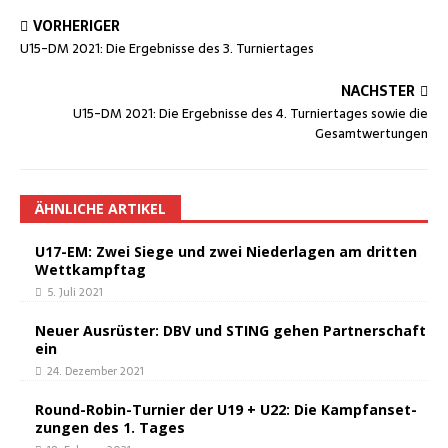
VORHERIGER
U15-DM 2021: Die Ergeb­nis­se des 3. Turniertages
NÄCHSTER
U15-DM 2021: Die Ergeb­nis­se des 4. Tur­nier­ta­ges sowie die
Gesamtwertungen
ÄHNLICHE ARTIKEL
U17-EM: Zwei Sie­ge und zwei Nie­der­la­gen am drit­ten
Wettkampftag
5. Juli 2021
Neu­er Aus­rüs­ter: DBV und STING gehen Part­ner­schaft
ein
24. Dezember 2021
Round-Robin-Tur­nier der U19 + U22: Die Kampf­an­set­
zun­gen des 1. Tages