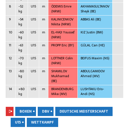
8
-52
U15
m
ÖDEMIS Emre
AKHAMASULTANOV
kg
(NRW)
Sheyk
(BE)
9
-54
U15
m
KALINICENKOV
ABBAS Ali
(BE)
kg
Niki­ta
(NRW)
10
-60
U15
m
EL-HAJI Yous­sef
KIZ Jus­tin
(BW)
kg
(NRW)
11
-63
U15
m
PROPP Eric
(BY)
GÜLAL Can
(HE)
kg
12
-70
U15
m
LOTTNER Colin
BEIFUS Maxim
(NS)
kg
(NRW)
13
-80
U15
m
SHAMILOV
ABDULGAMIDOV
kg
Muk­ha­mad
Ahmed
(MV)
(BE)
14
+80
U15
m
BRANDENBURG
LUSHTAKU Eris-
kg
Mika
(MV)
Andi
(NS)
BOXEN
DBV
DEUTSCHE MEISTERSCHAFT
U15
WETTKAMPF