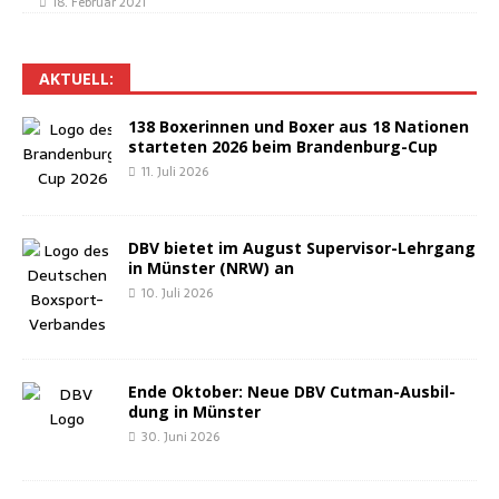
18. Februar 2021
AKTU­ELL:
138 Boxe­rin­nen und Boxer aus 18 Natio­nen
star­te­ten 2026 beim Brandenburg-Cup
11. Juli 2026
DBV bie­tet im August Super­vi­sor-Lehr­gang
in Müns­ter (NRW) an
10. Juli 2026
Ende Okto­ber: Neue DBV Cut­man-Aus­bil­
dung in Münster
30. Juni 2026