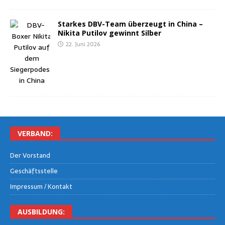
Star­kes DBV-Team über­zeugt in Chi­na –
Niki­ta Puti­l­ov gewinnt Silber
22. Juni 2026
VER­BAND:
Der Vor­stand
Geschäfts­stel­le
Impres­sum / Kontakt
AUS­BIL­DUNG: