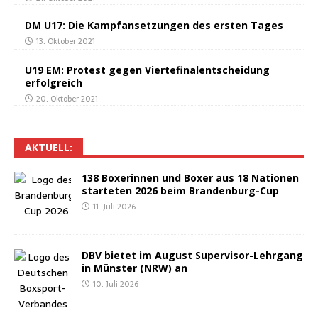
DM U17: Die Kampf­an­set­zun­gen des ers­ten Tages
13. Oktober 2021
U19 EM: Pro­test gegen Vier­te­fi­nal­ent­schei­dung
erfolgreich
20. Oktober 2021
AKTU­ELL:
138 Boxe­rin­nen und Boxer aus 18 Natio­nen
star­te­ten 2026 beim Brandenburg-Cup
11. Juli 2026
DBV bie­tet im August Super­vi­sor-Lehr­gang
in Müns­ter (NRW) an
10. Juli 2026