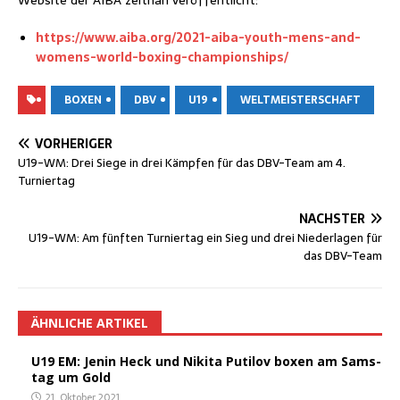
https://www.aiba.org/2021-aiba-youth-mens-and-
womens-world-boxing-championships/
BOXEN
DBV
U19
WELTMEISTERSCHAFT
VORHERIGER
U19-WM: Drei Sie­ge in drei Kämp­fen für das DBV-Team am 4.
Turniertag
NÄCHSTER
U19-WM: Am fünf­ten Tur­nier­tag ein Sieg und drei Nie­der­la­gen für
das DBV-Team
ÄHNLICHE ARTIKEL
U19 EM: Jenin Heck und Niki­ta Puti­l­ov boxen am Sams­
tag um Gold
21. Oktober 2021