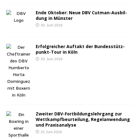
Ende Okto­ber: Neue DBV Cut­man-Aus­bil­
dung in Münster
30. Juni 2026
Erfolg­rei­cher Auf­takt der Bun­des­stütz­
punkt-Tour in Köln
30. Juni 2026
Zwei­ter DBV-Fort­bil­dungs­lehr­gang zur
Wett­kampf­be­ur­tei­lung, Regel­an­wen­dung
und Praxisanalyse
25. Juni 2026