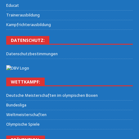
Edu­cat
Trai­ner­aus­bil­dung
Kampf­rich­ter­aus­bil­dung
DATEN­SCHUTZ:
Daten­schutz­be­stim­mun­gen
WETT­KAMPF:
Deut­sche Meis­ter­schaf­ten im olym­pi­schen Boxen
Bun­des­li­ga
Welt­meis­ter­schaf­ten
Olym­pi­sche Spiele