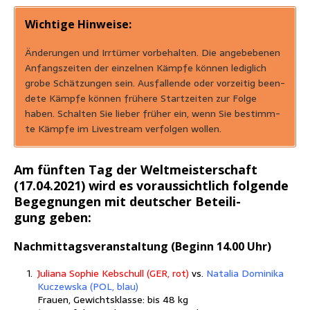
Wich­ti­ge Hinweise:
Ände­run­gen und Irr­tü­mer vor­be­hal­ten. Die ange­be­be­nen
Anfangs­zei­ten der ein­zel­nen Kämp­fe kön­nen ledig­lich
gro­be Schät­zun­gen sein. Aus­fal­len­de oder vor­zei­tig been­
de­te Kämp­fe kön­nen frü­he­re Start­zei­ten zur Fol­ge
haben. Schal­ten Sie lie­ber frü­her ein, wenn Sie bestimm­
te Kämp­fe im Live­stream ver­fol­gen wollen.
Am fünf­ten Tag der Welt­meis­ter­schaft
(17.04.2021) wird es vor­aus­sicht­lich fol­gen­de
Begeg­nun­gen mit deut­scher Betei­li­
gung geben:
Nach­mit­tags­ver­an­stal­tung (Beginn 14.00 Uhr)
Julia­na Sophie Keb­schull (GER, rot)
vs.
Nata­lia Domi­ni­ka
Kuc­zews­ka (POL, blau)
Frau­en, Gewichts­klas­se: bis 48 kg