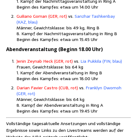
1. Kampf der Nach­mit­tags­ver­an­stal­tung in Ring A
Beginn des Kamp­fes: etwa um 14.00 Uhr
Gui­lia­no Goman (GER, rot)
vs.
Sanz­har Tash­ken­bay
(KAZ, blau)
Män­ner, Gewichts­klas­se: bis 49 kg, Ring B
8. Kampf der Nach­mit­tags­ver­an­stal­tung in Ring B
Beginn des Kamp­fes: etwa um 15.45 Uhr
Abend­ver­an­stal­tung (Beginn 18.00 Uhr)
Jenin Zey­n­ab Heck (GER, rot)
vs.
Lia Pukki­la (FIN, blau)
Frau­en, Gewichts­klas­se: bis 64 kg
1. Kampf der Abend­ver­an­stal­tung in Ring B
Beginn des Kamp­fes: etwa um 18.00 Uhr
Dari­an Favier Cas­tro (CUB, rot)
vs.
Frank­lyn Dwo­moh
(GER, rot)
Män­ner, Gewichts­klas­se: bis 64 kg
8. Kampf der Abend­ver­an­stal­tung in Ring A
Beginn des Kamp­fes: etwa um 19.45 Uhr
Voll­stän­di­ge tages­ak­tu­el­le Anset­zun­gen und voll­stän­di­ge
Ergeb­nis­se sowie Links zu den Live­streams wer­den auf der
Web­site der AIBA zeit­nah veröffentlicht: