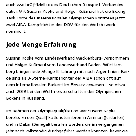
auch zwei »Offi­zi­el­le« des Deut­schen Box­sport-Ver­ban­des
dabei: Mit Susann Köp­ke und Hol­ger Kuß­maul hat die Boxing
Task Force des Inter­na­tio­na­len Olym­pi­schen Komi­tees jetzt
zwei AIBA-Kampf­rich­ter des DBV für den Wett­be­werb
nominiert.
Jede Men­ge Erfahrung
Susann Köp­ke vom Lan­des­ver­band Meck­len­burg-Vor­pom­mern
und Hol­ger Kuß­maul vom Lan­des­ver­band Baden-Würt­tem­
berg brin­gen jede Men­ge Erfah­rung mit nach Argen­ti­ni­en: Bei­
de sind als 3‑S­ter­ne-Kampf­rich­ter der AIBA schon oft auf
dem inter­na­tio­na­len Par­kett im Ein­satz gewe­sen
– so etwa
auch 2019 bei den Welt­meis­ter­schaf­ten des Olym­pi­schen
Boxens in Russland.
Im Rah­men der Olym­pia­qua­li­fi­ka­ti­on war Susann Köp­ke
bereits zu den Qua­li­fi­ka­ti­ons­tur­nie­ren in Amman (Jor­da­ni­en)
und in Dakar (Sene­gal) beru­fen wor­den, die im ver­gan­ge­nen
Jahr noch voll­stän­dig durch­ge­führt wer­den konn­ten, bevor die