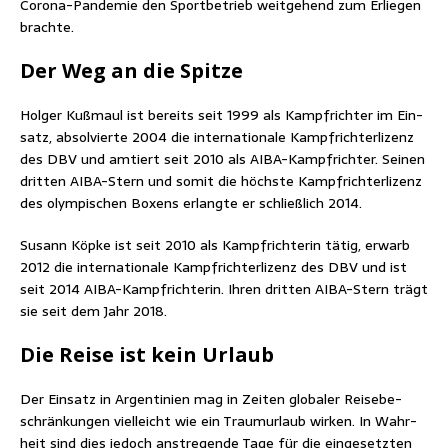
Coro­na-Pan­de­mie den Sport­be­trieb weit­ge­hend zum Erlie­gen
brachte.
Der Weg an die Spitze
Hol­ger Kuß­maul ist bereits seit 1999 als Kampf­rich­ter im Ein­
satz, absol­vier­te 2004 die inter­na­tio­na­le Kampf­rich­ter­li­zenz
des DBV und amtiert seit 2010 als AIBA-Kampf­rich­ter. Sei­nen
drit­ten AIBA-Stern und somit die höchs­te Kampf­rich­ter­li­zenz
des olym­pi­schen Boxens erlang­te er schließ­lich 2014.
Susann Köp­ke ist seit 2010 als Kampf­rich­te­rin tätig, erwarb
2012 die inter­na­tio­na­le Kampf­rich­ter­li­zenz des DBV und ist
seit 2014 AIBA-Kampf­rich­te­rin. Ihren drit­ten AIBA-Stern trägt
sie seit dem Jahr 2018.
Die Rei­se ist kein Urlaub
Der Ein­satz in Argen­ti­ni­en mag in Zei­ten glo­ba­ler Rei­se­be­
schrän­kun­gen viel­leicht wie ein Traum­ur­laub wir­ken. In Wahr­
heit sind dies jedoch anst­re­gen­de Tage für die ein­ge­setz­ten