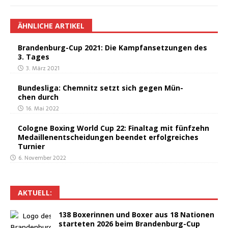
ÄHNLICHE ARTIKEL
Bran­den­burg-Cup 2021: Die Kampf­an­set­zun­gen des
3. Tages
3. März 2021
Bun­des­li­ga: Chem­nitz setzt sich gegen Mün­
chen durch
16. Mai 2022
Colo­gne Boxing World Cup 22: Final­tag mit fünf­zehn
Medail­len­ent­schei­dun­gen been­det erfolg­rei­ches
Turnier
6. November 2022
AKTU­ELL:
138 Boxe­rin­nen und Boxer aus 18 Natio­nen
star­te­ten 2026 beim Brandenburg-Cup