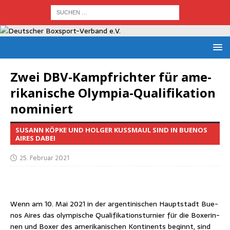
Zwei DBV-Kampf­rich­ter für ame­
ri­ka­ni­sche Olym­pia-Qua­li­fi­ka­ti­on
nominiert
SUSANN KÖPKE UND HOLGER KUSSMAUL SIND IN BUENOS
AIRES DABEI
25. Februar 2021
Wenn am 10. Mai 2021 in der argen­ti­ni­schen Haupt­stadt Bue­
nos Aires das olym­pi­sche Qua­li­fi­ka­ti­ons­tur­nier für die Boxe­rin­
nen und Boxer des ame­ri­ka­ni­schen Kon­ti­nents beginnt, sind