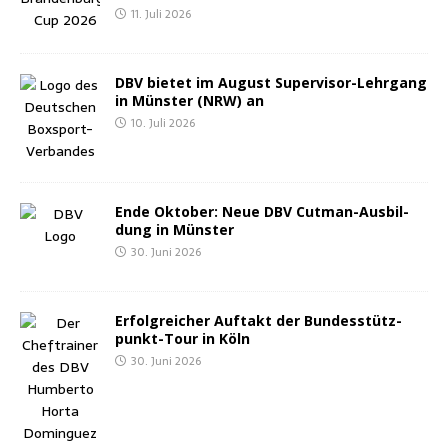
11. Juli 2026
DBV bie­tet im August Super­vi­sor-Lehr­gang
in Müns­ter (NRW) an
10. Juli 2026
Ende Okto­ber: Neue DBV Cut­man-Aus­bil­
dung in Münster
30. Juni 2026
Erfolg­rei­cher Auf­takt der Bun­des­stütz­
punkt-Tour in Köln
30. Juni 2026