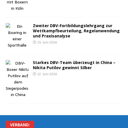
Zwei­ter DBV-Fort­bil­dungs­lehr­gang zur
Wett­kampf­be­ur­tei­lung, Regel­an­wen­dung
und Praxisanalyse
25. Juni 2026
Star­kes DBV-Team über­zeugt in Chi­na –
Niki­ta Puti­l­ov gewinnt Silber
22. Juni 2026
VER­BAND: