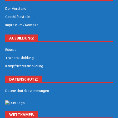
Der Vor­stand
Geschäfts­stel­le
Impres­sum / Kontakt
AUS­BIL­DUNG:
Edu­cat
Trai­ner­aus­bil­dung
Kampf­rich­ter­aus­bil­dung
DATEN­SCHUTZ:
Daten­schutz­be­stim­mun­gen
WETT­KAMPF: