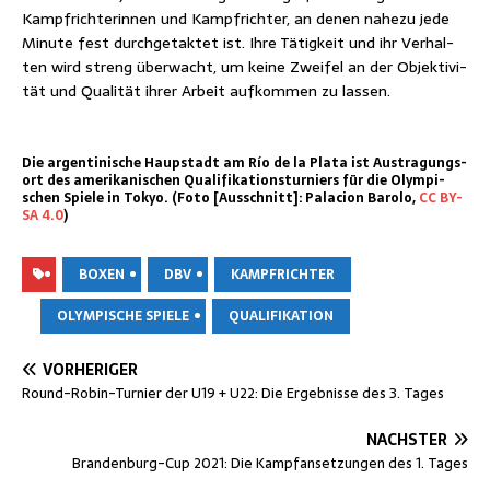
Kampf­rich­te­rin­nen und Kampf­rich­ter, an denen nahe­zu jede
Minu­te fest durch­ge­tak­tet ist. Ihre Tätig­keit und ihr Ver­hal­
ten wird streng über­wacht, um kei­ne Zwei­fel an der Objek­ti­vi­
tät und Qua­li­tät ihrer Arbeit auf­kom­men zu lassen.
Die argen­ti­ni­sche Haup­stadt am Río de la Pla­ta ist Aus­tra­gungs­
ort des ame­ri­ka­ni­schen Qua­li­fi­ka­ti­ons­tur­niers für die Olym­pi­
schen Spie­le in Tokyo. (Foto [Aus­schnitt]: Pala­ci­on Baro­lo,
CC BY-
SA 4.0
)
BOXEN
DBV
KAMPFRICHTER
OLYMPISCHE SPIELE
QUALIFIKATION
VORHERIGER
Round-Robin-Tur­nier der U19 + U22: Die Ergeb­nis­se des 3. Tages
NÄCHSTER
Bran­den­burg-Cup 2021: Die Kampf­an­set­zun­gen des 1. Tages