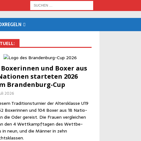
OX­RE­GELN
TU­ELL:
 Boxe­rin­nen und Boxer aus
Natio­nen star­te­ten 2026
im Brandenburg-Cup
Juli 2026
­sem Tra­di­ti­ons­tur­nier der Alters­klas­se U19
52 Boxe­rin­nen und 104 Boxer aus 18 Natio­
n die Oder gereist. Die Frau­en ver­glei­chen
an den 4 Wett­kampf­ta­gen des Wett­be­
 in neun, und die Män­ner in zehn
htsklassen.