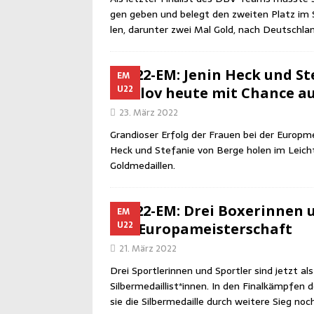
gen geben und belegt den zwei­ten Platz im
len, dar­un­ter zwei Mal Gold, nach Deutsch­la
U22-EM: Jenin Heck und Ste­
EM
U22
Puti­l­ov heu­te mit Chan­ce 
23. März 2022
Gran­dio­ser Erfolg der Frau­en bei der Europ­mei
Heck und Ste­fa­nie von Ber­ge holen im Leicht
Goldmedaillen.
U22-EM: Drei Boxe­rin­nen 
EM
U22
der Europameisterschaft
21. März 2022
Drei Sport­le­rin­nen und Sport­ler sind jetzt 
Silbermedaillist*innen. In den Final­kämp­fen 
sie die Sil­ber­me­dail­le durch wei­te­re Sieg no