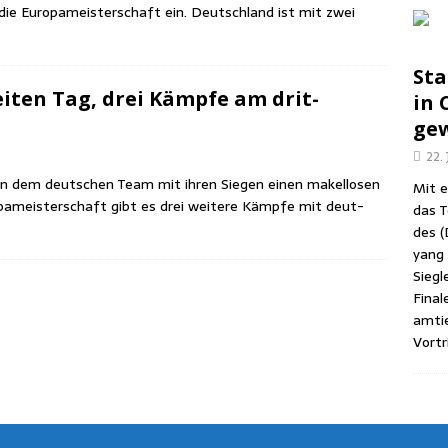
n die Euro­pa­meis­ter­schaft ein. Deutsch­land ist mit zwei
Sta
i­ten Tag, drei Kämp­fe am drit­
in C
gew
22.
en dem deut­schen Team mit ihren Sie­gen einen makel­lo­sen
Mit e
­pa­meis­ter­schaft gibt es drei wei­te­re Kämp­fe mit deut­
das T
des (
yang (
Sieg­l
Fina­
amtie
Vor­tr