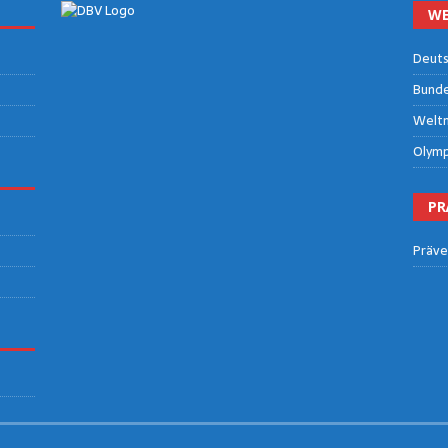
WE
Deut­s
Bun­des
Welt­m
Olym­p
PR
Prä­ve