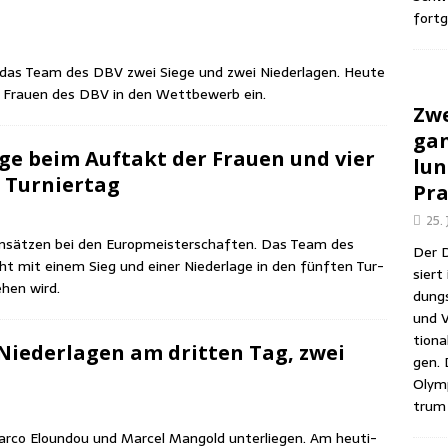
fortg
te das Team des DBV zwei Sie­ge und zwei Nie­der­la­gen. Heu­te
re Frau­en des DBV in den Wett­be­werb ein.
Zwe
gan
­ge beim Auf­takt der Frau­en und vier
lun
n Turniertag
Pra
25.
n­sät­zen bei den Europ­meis­ter­schaf­ten. Das Team des
Der D
 mit einem Sieg und einer Nie­der­la­ge in den fünf­ten Tur­
siert 
ehen wird.
dungs­
und V
tio­na
ie­der­la­gen am drit­ten Tag, zwei
gen. 
Olym­
trum 
­co Eloun­dou und Mar­cel Man­gold unter­lie­gen. Am heu­ti­