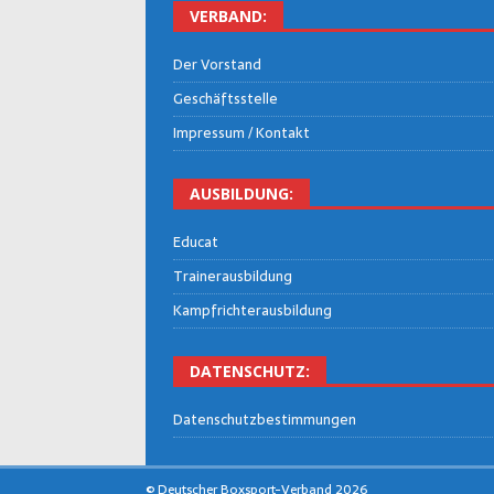
VER­BAND:
Der Vor­stand
Geschäfts­stel­le
Impres­sum / Kontakt
AUS­BIL­DUNG:
Edu­cat
Trai­ner­aus­bil­dung
Kampf­rich­ter­aus­bil­dung
DATEN­SCHUTZ:
Daten­schutz­be­stim­mun­gen
© Deutscher Boxsport-Verband 2026