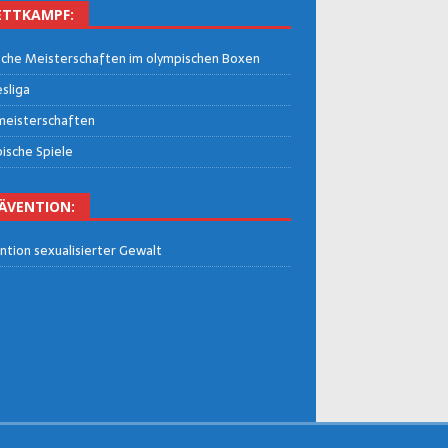
TT­KAMPF:
che Meis­ter­schaf­ten im olym­pi­schen Boxen
­li­ga
eis­ter­schaf­ten
i­sche Spiele
Ä­VEN­TI­ON:
n­ti­on sexua­li­sier­ter Gewalt