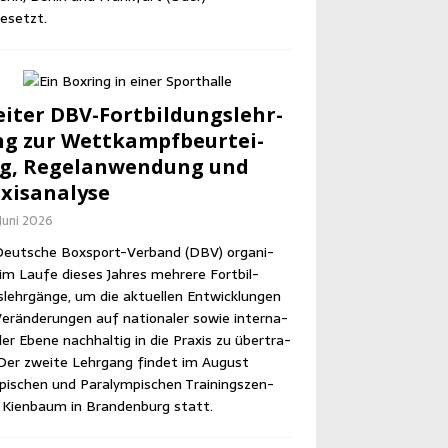
esetzt.
i­ter DBV-Fort­bil­dungs­lehr­
g zur Wett­kampf­be­ur­tei­
g, Regel­an­wen­dung und
xisanalyse
 Juni 2026
eut­sche Box­sport-Ver­band (DBV) orga­ni­
im Lau­fe die­ses Jah­res meh­re­re Fort­bil­
lehr­gän­ge, um die aktu­el­len Ent­wick­lun­gen
er­än­de­run­gen auf natio­na­ler sowie inter­na­
­ler Ebe­ne nach­hal­tig in die Pra­xis zu über­tra­
Der zwei­te Lehr­gang fin­det im August
pi­schen und Para­lym­pi­schen Trai­nings­zen­
Kien­baum in Bran­den­burg statt.