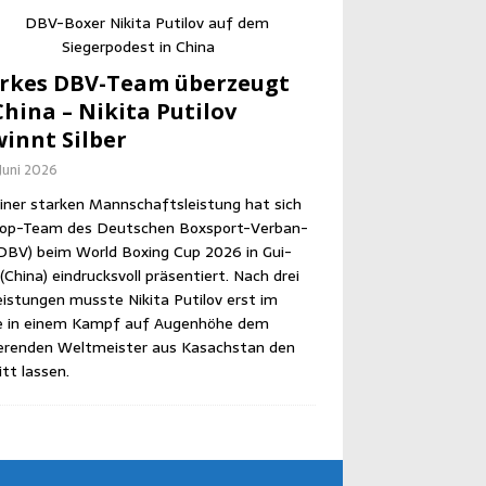
r­kes DBV-Team über­zeugt
hi­na – Niki­ta Puti­l­ov
innt Silber
 Juni 2026
iner star­ken Mann­schafts­leis­tung hat sich
op-Team des Deut­schen Box­sport-Ver­ban­
DBV) beim World Boxing Cup 2026 in Gui­
Chi­na) ein­drucks­voll prä­sen­tiert. Nach drei
eis­tun­gen muss­te Niki­ta Puti­l­ov erst im
le in einem Kampf auf Augen­hö­he dem
­ren­den Welt­meis­ter aus Kasach­stan den
itt lassen.