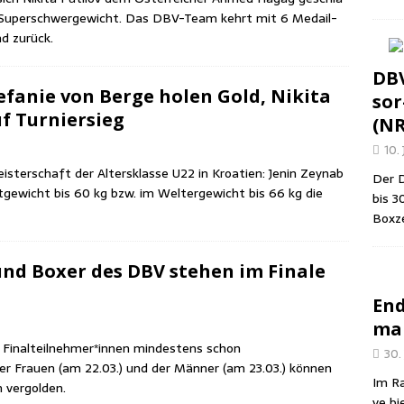
 Super­schwer­ge­wicht. Das DBV-Team kehrt mit 6 Medail­
nd zurück.
DBV
fa­nie von Ber­ge holen Gold, Niki­ta
sor
auf Turniersieg
(N
10. 
s­ter­schaft der Alters­klas­se U22 in Kroa­ti­en: Jenin Zey­n­ab
Der D
­ge­wicht bis 60 kg bzw. im Wel­ter­ge­wicht bis 66 kg die
bis 3
Box­z
und Boxer des DBV ste­hen im Fina­le
End
man
als Finalteilnehmer*innen min­des­tens schon
30.
der Frau­en (am 22.03.) und der Män­ner (am 23.03.) kön­nen
Im Ra
ch vergolden.
ve bi