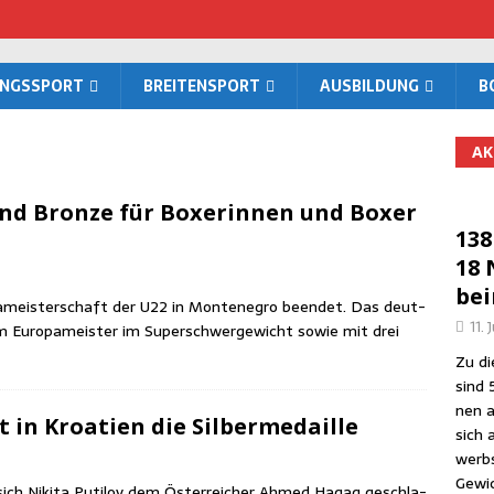
UNGS­SPORT
BREI­TEN­SPORT
AUS­BIL­DUNG
B
AK
und Bron­ze für Boxe­rin­nen und Boxer
138
18 
be
a­meis­ter­schaft der U22 in Mon­te­ne­gro been­det. Das deut­
11. 
em Euro­pa­meis­ter im Super­schwer­ge­wicht sowie mit drei
Zu die
sind 
nen a
lt in Kroa­ti­en die Silbermedaille
sich 
werbs
Gewic
sich Niki­ta Puti­l­ov dem Öster­rei­cher Ahmed Hagag geschla­