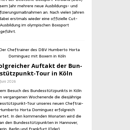
e­sem Jahr meh­re­re neue Aus­bil­dungs- und
­fi­zie­rungs­maß­nah­men an. Nach vie­len Jah­ren
abei erst­mals wie­der eine offi­zi­el­le Cut­
us­bil­dung im olym­pi­schen Box­sport
geführt.
olg­rei­cher Auf­takt der Bun­
­stütz­punkt-Tour in Köln
 Juni 2026
em Besuch des Bun­des­stütz­punkts in Köln
m ver­gan­ge­nen Wochen­en­de die dies­jäh­ri­ge
es­stütz­punkt-Tour unse­res neu­en Chef­trai­
Hum­ber­to Horta Dom­in­guez erfolg­reich
r­tet. In den kom­men­den Mona­ten wird die
an den Bun­des­stütz­punk­ten in Han­no­ver,
­rin, Ber­lin und Frank­furt (Oder)