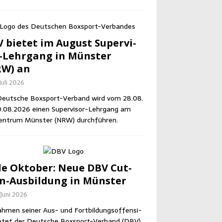
 bie­tet im August Super­vi­
-Lehr­gang in Müns­ter
RW) an
Juli 2026
eut­sche Box­sport-Ver­band wird vom 28.08.
0.08.2026 einen Super­vi­sor-Lehr­gang am
en­trum Müns­ter (NRW) durchführen.
e Okto­ber: Neue DBV Cut­
-Aus­bil­dung in Münster
 Juni 2026
h­men sei­ner Aus- und Fort­bil­dungs­of­fen­si­
e­tet der Deut­sche Box­sport-Ver­band (DBV)