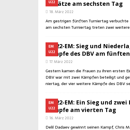
U22
Ein­sät­ze am sechs­ten Tag
18. März 2022
Am gest­ri­gen fünf­ten Tur­nier­tag ver­buch­
am sechs­ten Tur­nier­tag tre­ten zwei wei­te­
U22-EM: Sieg und Nie­der­la
EM
U22
Kämp­fe des DBV am fünf­te
17. März 2022
Ges­tern kamen die Frau­en zu ihren ers­ten Ei
DBV war mit zwei Kämp­fen betei­ligt und geht
nier­tag, der vier wei­te­re Kämp­fe des DBV s
U22-EM: Ein Sieg und zwei N
EM
U22
Kämp­fe am vier­ten Tag
16. März 2022
Delil Dadaev gewinnt sei­nen Kampf, Chris Mar