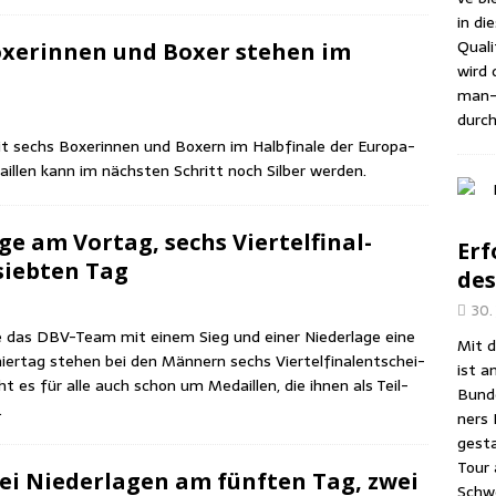
in di
Qua­li
xe­rin­nen und Boxer ste­hen im
wird d
man-A
durch
 sechs Boxe­rin­nen und Boxern im Halb­fi­na­le der Euro­pa­
ail­len kann im nächs­ten Schritt noch Sil­ber werden.
e am Vor­tag, sechs Vier­tel­fi­nal­
Erf
ieb­ten Tag
des
30.
­te das DBV-Team mit einem Sieg und einer Nie­der­la­ge eine
Mit d
nier­tag ste­hen bei den Män­nern sechs Vier­tel­fi­nal­ent­schei­
ist a
 es für alle auch schon um Medail­len, die ihnen als Teil­
Bun­d
.
ners 
gesta
Tour 
i Nie­der­la­gen am fünf­ten Tag, zwei
Schwe