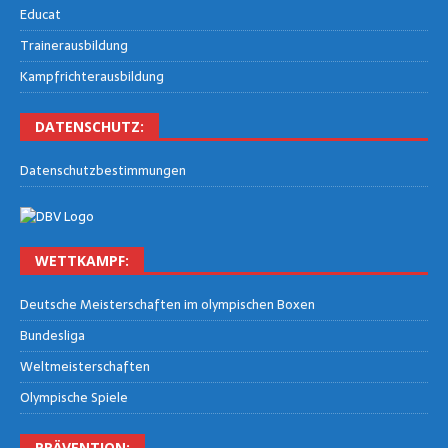
Edu­cat
Trai­ner­aus­bil­dung
Kampf­rich­ter­aus­bil­dung
DATEN­SCHUTZ:
Daten­schutz­be­stim­mun­gen
WETT­KAMPF:
Deut­sche Meis­ter­schaf­ten im olym­pi­schen Boxen
Bun­des­li­ga
Welt­meis­ter­schaf­ten
Olym­pi­sche Spiele
PRÄ­VEN­TI­ON: