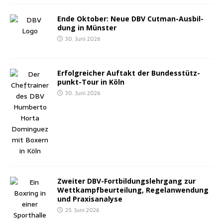
Ende Okto­ber: Neue DBV Cut­man-Aus­bil­
dung in Münster
30. Juni 2026
Erfolg­rei­cher Auf­takt der Bun­des­stütz­
punkt-Tour in Köln
30. Juni 2026
Zwei­ter DBV-Fort­bil­dungs­lehr­gang zur
Wett­kampf­be­ur­tei­lung, Regel­an­wen­dung
und Praxisanalyse
25. Juni 2026