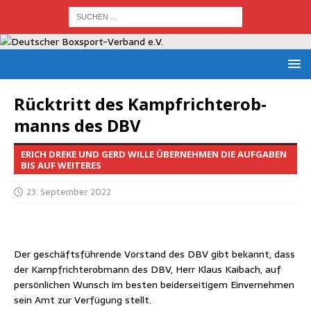
Rück­tritt des Kampf­richt­er­ob­
manns des DBV
ERICH DREKE UND GERD WILLE ÜBERNEHMEN DIE AUFGABEN
BIS AUF WEITERES
23. September 2022
Der geschäfts­füh­ren­de Vor­stand des DBV gibt bekannt, dass
der Kampf­richt­er­ob­mann des DBV, Herr Klaus Kai­bach, auf
per­sön­li­chen Wunsch im bes­ten bei­der­sei­ti­gem Ein­ver­neh­men
sein Amt zur Ver­fü­gung stellt.