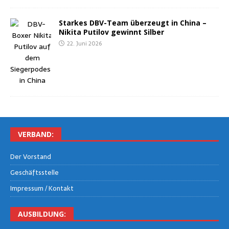
Star­kes DBV-Team über­zeugt in Chi­na –
Niki­ta Puti­l­ov gewinnt Silber
22. Juni 2026
VER­BAND:
Der Vor­stand
Geschäfts­stel­le
Impres­sum / Kontakt
AUS­BIL­DUNG: