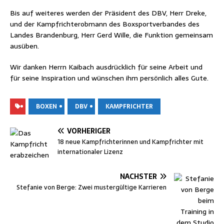
Bis auf wei­te­res wer­den der Prä­si­dent des DBV, Herr Dre­ke,
und der Kampf­richt­er­ob­mann des Box­sport­ver­ban­des des
Lan­des Bran­den­burg, Herr Gerd Wil­le, die Funk­ti­on gemein­sam
ausüben.
Wir dan­ken Herrn Kai­bach aus­drück­lich für sei­ne Arbeit und
für sei­ne Inspi­ra­ti­on und wün­schen ihm per­sön­lich alles Gute.
BOXEN
DBV
KAMPFRICHTER
VORHERIGER
18 neue Kampf­rich­te­rin­nen und Kampf­rich­ter mit
inter­na­tio­na­ler Lizenz
NÄCHSTER
Ste­fa­nie von Ber­ge: Zwei mus­ter­gül­ti­ge Karrieren