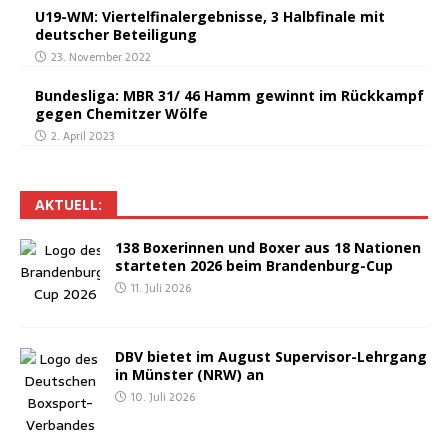
U19-WM: Vier­tel­fi­nal­ergeb­nis­se, 3 Halb­fi­na­le mit
deut­scher Beteiligung
23. November 2022
Bun­des­li­ga: MBR 31/ 46 Hamm gewinnt im Rück­kampf
gegen Chemit­zer Wölfe
2. April 2023
AKTU­ELL:
138 Boxe­rin­nen und Boxer aus 18 Natio­nen
star­te­ten 2026 beim Brandenburg-Cup
11. Juli 2026
DBV bie­tet im August Super­vi­sor-Lehr­gang
in Müns­ter (NRW) an
10. Juli 2026