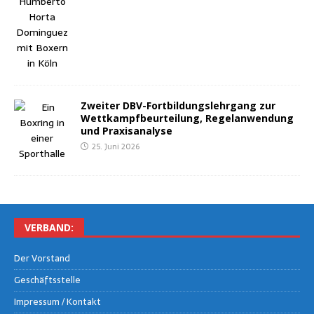
Zwei­ter DBV-Fort­bil­dungs­lehr­gang zur
Wett­kampf­be­ur­tei­lung, Regel­an­wen­dung
und Praxisanalyse
25. Juni 2026
VER­BAND:
Der Vor­stand
Geschäfts­stel­le
Impres­sum / Kontakt