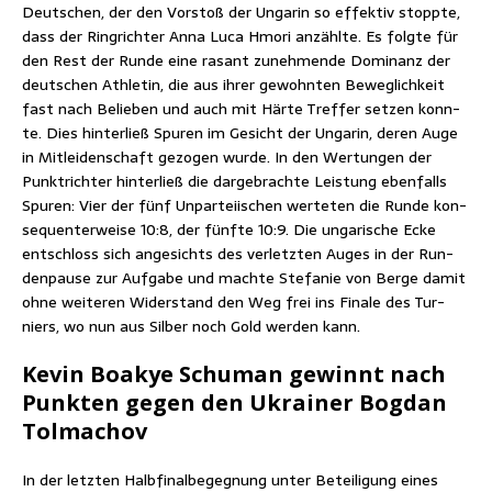
Deut­schen, der den Vor­stoß der Unga­rin so effek­tiv stopp­te,
dass der Ring­rich­ter Anna Luca Hmo­ri anzähl­te. Es folg­te für
den Rest der Run­de eine rasant zuneh­men­de Domi­nanz der
deut­schen Ath­le­tin, die aus ihrer gewohn­ten Beweg­lich­keit
fast nach Belie­ben und auch mit Här­te Tref­fer set­zen konn­
te. Dies hin­ter­ließ Spu­ren im Gesicht der Unga­rin, deren Auge
in Mit­lei­den­schaft gezo­gen wur­de. In den Wer­tun­gen der
Punkt­rich­ter hin­ter­ließ die dar­ge­brach­te Leis­tung eben­falls
Spu­ren: Vier der fünf Unpar­tei­ischen wer­te­ten die Run­de kon­
se­quen­ter­wei­se 10:8, der fünf­te 10:9. Die unga­ri­sche Ecke
ent­schloss sich ange­sichts des ver­letz­ten Auges in der Run­
den­pau­se zur Auf­ga­be und mach­te Ste­fa­nie von Ber­ge damit
ohne wei­te­ren Wider­stand den Weg frei ins Fina­le des Tur­
niers, wo nun aus Sil­ber noch Gold wer­den kann.
Kevin Boakye Schu­man gewinnt nach
Punk­ten gegen den Ukrai­ner Bog­dan
Tolmachov
In der letz­ten Halb­fi­nal­be­geg­nung unter Betei­li­gung eines