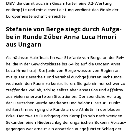
DBV, die damit auch im Gesamt­ur­teil eine 3:2‑Wertung
erkämpf­te und mit die­ser Leis­tung ver­dient das Fina­le der
Euro­pa­meis­ter­schaft erreichte.
Ste­fa­nie von Ber­ge siegt durch Auf­ga­
be in Run­de 2 über Anna Luca Hmo­ri
aus Ungarn
Als nächs­te Halb­fi­na­lis­tin war Ste­fa­nie von Ber­ge an der Rei­
he, die in der Gewichts­klas­se bis 64 kg auf die Unga­rin Anna
Luca Hmo­ri traf. Ste­fa­nie von Ber­ge wuss­te von Beginn an
mit guter Bein­ar­beit und varia­bel durch­ge­führ­ten Rich­tungs­
wech­seln den Raum zu kon­trol­lie­ren. Sie gab ein nur schwer zu
tref­fen­des Ziel ab, schlug selbst aber ansatz­los und effek­tiv
aus vie­len uner­war­te­ten Situa­tio­nen. Der sport­li­che Vor­trag
der Deut­schen wur­de aner­kannt und belohnt: Mit 4:1 Punkt­
rich­ter­stim­men ging die Run­de an die Ath­le­tin in der blau­en
Ecke. Der zwei­te Durch­gang des Kamp­fes sah nach weni­gen
Sekun­den einen Nie­der­schlag der unga­ri­schen Boxe­rin. Vor­aus­
ge­gan­gen war erneut ein ansatz­los aus­ge­führ­ter Schlag der