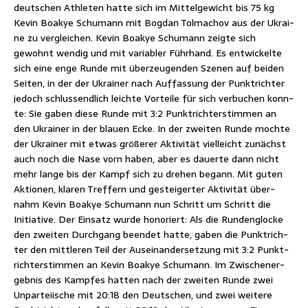
deut­schen Ath­le­ten hat­te sich im Mit­tel­ge­wicht bis 75 kg
Kevin Boakye Schu­mann mit Bog­dan Tol­ma­chov aus der Ukrai­
ne zu ver­glei­chen. Kevin Boakye Schu­mann zeig­te sich
gewohnt wen­dig und mit varia­bler Führ­hand. Es ent­wi­ckel­te
sich eine enge Run­de mit über­zeu­gen­den Sze­nen auf bei­den
Sei­ten, in der der Ukrai­ner nach Auf­fas­sung der Punkt­rich­ter
jedoch schluss­end­lich leich­te Vor­tei­le für sich ver­bu­chen konn­
te: Sie gaben die­se Run­de mit 3:2 Punkt­rich­ter­stim­men an
den Ukrai­ner in der blau­en Ecke. In der zwei­ten Run­de moch­te
der Ukrai­ner mit etwas grö­ße­rer Akti­vi­tät viel­leicht zunächst
auch noch die Nase vorn haben, aber es dau­er­te dann nicht
mehr lan­ge bis der Kampf sich zu dre­hen begann. Mit guten
Aktio­nen, kla­ren Tref­fern und gestei­ger­ter Akti­vi­tät über­
nahm Kevin Boakye Schu­mann nun Schritt um Schritt die
Initia­ti­ve. Der Ein­satz wur­de hono­riert: Als die Run­den­glo­cke
den zwei­ten Durch­gang been­det hat­te, gaben die Punkt­rich­
ter den mitt­le­ren Teil der Aus­ein­an­der­set­zung mit 3:2 Punkt­
rich­ter­stim­men an Kevin Boakye Schu­mann. Im Zwi­schen­er­
geb­nis des Kamp­fes hat­ten nach der zwei­ten Run­de zwei
Unpar­tei­ische mit 20:18 den Deut­schen, und zwei wei­te­re