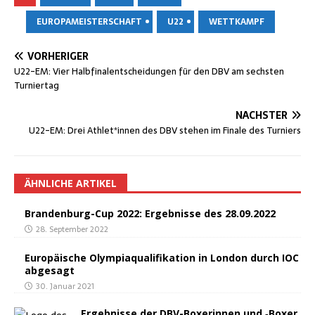
EUROPAMEISTERSCHAFT
U22
WETTKAMPF
VORHERIGER
U22-EM: Vier Halb­fi­nal­ent­schei­dun­gen für den DBV am sechs­ten
Turniertag
NÄCHSTER
U22-EM: Drei Athlet*innen des DBV ste­hen im Fina­le des Turniers
ÄHNLICHE ARTIKEL
Bran­den­burg-Cup 2022: Ergeb­nis­se des 28.09.2022
28. September 2022
Euro­päi­sche Olym­pia­qua­li­fi­ka­ti­on in Lon­don durch IOC
abgesagt
30. Januar 2021
Ergeb­nis­se der DBV-Boxe­rin­nen und ‑Boxer