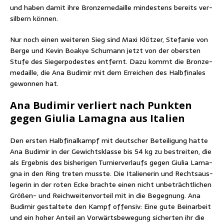
und haben damit ihre Bron­ze­me­dail­le min­des­tens bereits ver­
sil­bern können.
Nur noch einen wei­te­ren Sieg sind Maxi Klöt­zer, Ste­fa­nie von
Ber­ge und Kevin Boakye Schu­mann jetzt von der obers­ten
Stu­fe des Sie­ger­po­des­tes ent­fernt. Dazu kommt die Bron­ze­
me­dail­le, die Ana Budi­mir mit dem Errei­chen des Halb­fi­na­les
gewon­nen hat.
Ana Budi­mir ver­liert nach Punk­ten
gegen Giu­lia Lama­gna aus Italien
Den ers­ten Halb­fi­nal­kampf mit deut­scher Betei­li­gung hat­te
Ana Budi­mir in der Gewichts­klas­se bis 54 kg zu bestrei­ten, die
als Ergeb­nis des bis­he­ri­gen Tur­nier­ver­laufs gegen Giu­lia Lama­
gna in den Ring tre­ten muss­te. Die Ita­lie­ne­rin und Rechts­aus­
le­ge­rin in der roten Ecke brach­te einen nicht unbe­trächt­li­chen
Grö­ßen- und Reich­wei­ten­vor­teil mit in die Begeg­nung. Ana
Budi­mir gestal­te­te den Kampf offen­siv: Eine gute Bein­ar­beit
und ein hoher Anteil an Vor­wärts­be­we­gung sicher­ten ihr die