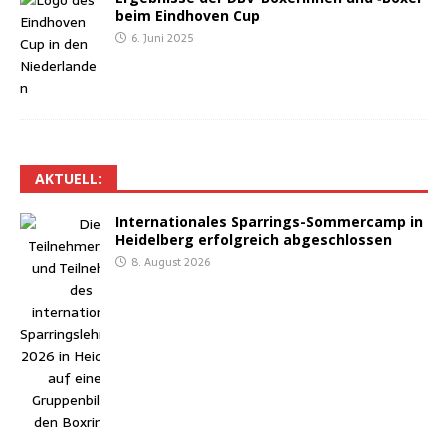
beim Eind­ho­ven Cup
6. Juni 2025
AKTU­ELL:
Inter­na­tio­na­les Spar­rings-Som­mer­camp in
Hei­del­berg erfolg­reich abgeschlossen
8. August 2026