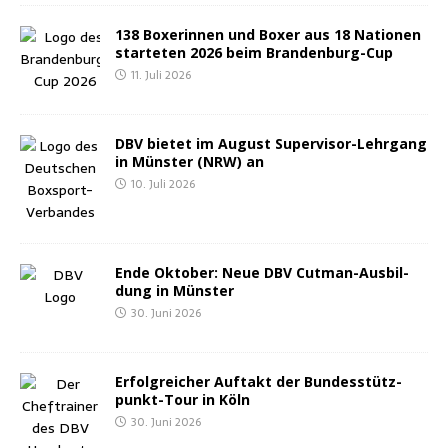
138 Boxe­rin­nen und Boxer aus 18 Natio­nen
star­te­ten 2026 beim Brandenburg-Cup
11. Juli 2026
DBV bie­tet im August Super­vi­sor-Lehr­gang
in Müns­ter (NRW) an
10. Juli 2026
Ende Okto­ber: Neue DBV Cut­man-Aus­bil­
dung in Münster
30. Juni 2026
Erfolg­rei­cher Auf­takt der Bun­des­stütz­
punkt-Tour in Köln
30. Juni 2026