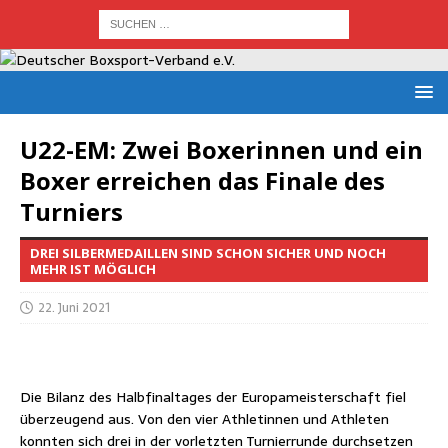
U22-EM: Zwei Boxe­rin­nen und ein
Boxer errei­chen das Fina­le des
Turniers
DREI SILBERMEDAILLEN SIND SCHON SICHER UND NOCH
MEHR IST MÖGLICH
22. Juni 2021
Die Bilanz des Halb­fi­nal­ta­ges der Euro­pa­meis­ter­schaft fiel
über­zeu­gend aus. Von den vier Ath­le­tin­nen und Ath­le­ten
konn­ten sich drei in der vor­letz­ten Tur­nier­run­de durch­set­zen