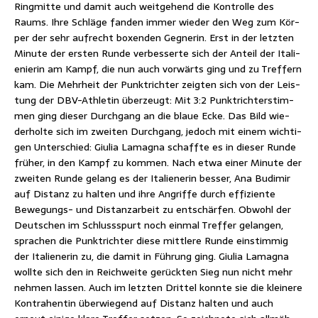
Ring­mit­te und damit auch weit­ge­hend die Kon­trol­le des
Raums. Ihre Schlä­ge fan­den immer wie­der den Weg zum Kör­
per der sehr auf­recht boxen­den Geg­ne­rin. Erst in der letz­ten
Minu­te der ers­ten Run­de ver­bes­ser­te sich der Anteil der Ita­li­
e­nie­rin am Kampf, die nun auch vor­wärts ging und zu Tref­fern
kam. Die Mehr­heit der Punkt­rich­ter zeig­ten sich von der Leis­
tung der DBV-Ath­le­tin über­zeugt: Mit 3:2 Punkt­rich­ter­stim­
men ging die­ser Durch­gang an die blaue Ecke. Das Bild wie­
der­hol­te sich im zwei­ten Durch­gang, jedoch mit einem wich­ti­
gen Unter­schied: Giu­lia Lama­gna schaff­te es in die­ser Run­de
frü­her, in den Kampf zu kom­men. Nach etwa einer Minu­te der
zwei­ten Run­de gelang es der Ita­lie­ne­rin bes­ser, Ana Budi­mir
auf Distanz zu hal­ten und ihre Angrif­fe durch effi­zi­en­te
Bewe­gungs- und Distanz­ar­beit zu ent­schär­fen. Obwohl der
Deut­schen im Schluss­spurt noch ein­mal Tref­fer gelan­gen,
spra­chen die Punkt­rich­ter die­se mitt­le­re Run­de ein­stim­mig
der Ita­lie­ne­rin zu, die damit in Füh­rung ging. Giu­lia Lama­gna
woll­te sich den in Reich­wei­te gerück­ten Sieg nun nicht mehr
neh­men las­sen. Auch im letz­ten Drit­tel konn­te sie die klei­ne­re
Kon­tra­hen­tin über­wie­gend auf Distanz hal­ten und auch