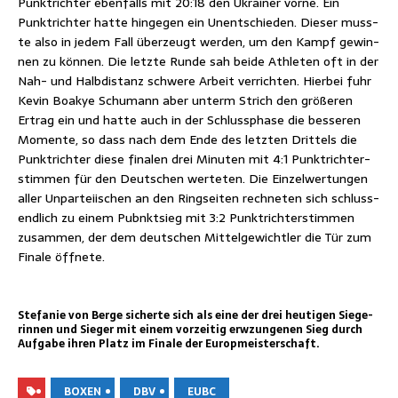
Punkt­rich­ter eben­falls mit 20:18 den Ukrai­ner vor­ne. Ein
Punkt­rich­ter hat­te hin­ge­gen ein Unent­schie­den. Die­ser muss­
te also in jedem Fall über­zeugt wer­den, um den Kampf gewin­
nen zu kön­nen. Die letz­te Run­de sah bei­de Ath­le­ten oft in der
Nah- und Halb­di­stanz schwe­re Arbeit ver­rich­ten. Hier­bei fuhr
Kevin Boakye Schu­mann aber unterm Strich den grö­ße­ren
Ertrag ein und hat­te auch in der Schluss­pha­se die bes­se­ren
Momen­te, so dass nach dem Ende des letz­ten Drit­tels die
Punkt­rich­ter die­se fina­len drei Minu­ten mit 4:1 Punkt­rich­ter­
stim­men für den Deut­schen wer­te­ten. Die Ein­zel­wer­tun­gen
aller Unpar­tei­ischen an den Ring­sei­ten rech­ne­ten sich schluss­
end­lich zu einem Pubnkt­sieg mit 3:2 Punkt­rich­ter­stim­men
zusam­men, der dem deut­schen Mit­tel­ge­wicht­ler die Tür zum
Fina­le öffnete.
Ste­fa­nie von Ber­ge sicher­te sich als eine der drei heu­ti­gen Sie­ge­
rin­nen und Sie­ger mit einem vor­zei­tig erw­zun­gen­en Sieg durch
Auf­ga­be ihren Platz im Fina­le der Europmeisterschaft.
BOXEN
DBV
EUBC