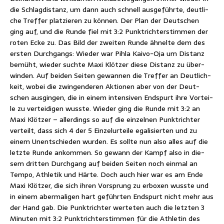
die Schlag­di­stanz, um dann auch schnell aus­ge­führ­te, deut­li­
che Tref­fer plat­zie­ren zu kön­nen. Der Plan der Deut­schen
ging auf, und die Run­de fiel mit 3:2 Punkt­rich­ter­stim­men der
roten Ecke zu. Das Bild der zwei­ten Run­de ähnel­te dem des
ers­ten Durch­gangs: Wie­der war Pih­la Kai­vo-Oja um Distanz
bemüht, wie­der such­te Maxi Klöt­zer die­se Distanz zu über­
win­den. Auf bei­den Sei­ten gewan­nen die Tref­fer an Deut­lich­
keit, wobei die zwin­gen­de­ren Aktio­nen aber von der Deut­
schen aus­gin­gen, die in einem inten­si­ven End­spurt ihre Vor­tei­
le zu ver­tei­di­gen wuss­te. Wie­der ging die Run­de mit 3:2 an
Maxi Klöt­zer – aller­dings so auf die ein­zel­nen Punkt­rich­ter
ver­teilt, dass sich 4 der 5 Ein­zel­ur­tei­le ega­li­sier­ten und zu
einem Unent­schie­den wur­den. Es soll­te nun also alles auf die
letz­te Run­de ankom­men. So gewann der Kampf also in die­
sem drit­ten Durch­gang auf bei­den Sei­ten noch ein­mal an
Tem­po, Ath­le­tik und Här­te. Doch auch hier war es am Ende
Maxi Klöt­zer, die sich ihren Vor­sprung zu erbo­xen wuss­te und
in einem aber­ma­li­gen hart geführ­ten End­spurt nicht mehr aus
der Hand gab. Die Punkt­rich­ter wer­te­ten auch die letz­ten 3
Minu­ten mit 3:2 Punkt­rich­ter­stim­men für die Ath­le­tin des