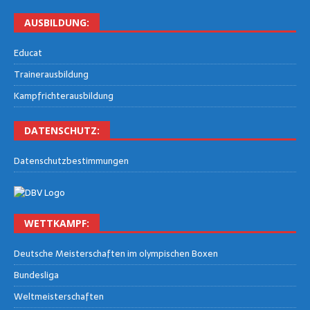
AUS­BIL­DUNG:
Edu­cat
Trai­ner­aus­bil­dung
Kampf­rich­ter­aus­bil­dung
DATEN­SCHUTZ:
Daten­schutz­be­stim­mun­gen
WETT­KAMPF:
Deut­sche Meis­ter­schaf­ten im olym­pi­schen Boxen
Bun­des­li­ga
Welt­meis­ter­schaf­ten