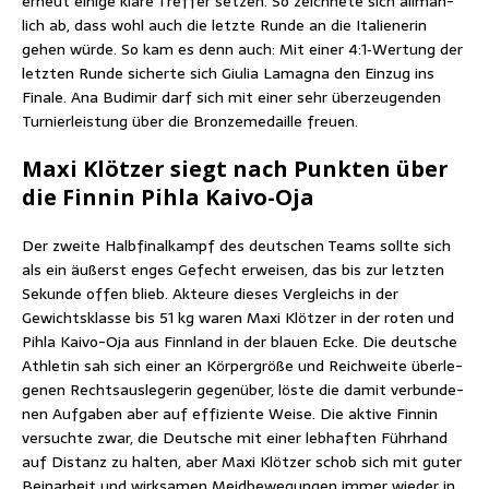
erneut eini­ge kla­re Tref­fer set­zen. So zeich­ne­te sich all­mäh­
lich ab, dass wohl auch die letz­te Run­de an die Ita­lie­ne­rin
gehen wür­de. So kam es denn auch: Mit einer 4:1‑Wertung der
letz­ten Run­de sicher­te sich Giu­lia Lama­gna den Ein­zug ins
Fina­le. Ana Budi­mir darf sich mit einer sehr über­zeu­gen­den
Tur­nier­leis­tung über die Bron­ze­me­dail­le freuen.
Maxi Klöt­zer siegt nach Punk­ten über
die Fin­nin Pih­la Kaivo-Oja
Der zwei­te Halb­fi­nal­kampf des deut­schen Teams soll­te sich
als ein äußerst enges Gefecht erwei­sen, das bis zur letz­ten
Sekun­de offen blieb. Akteu­re die­ses Ver­gleichs in der
Gewichts­klas­se bis 51 kg waren Maxi Klöt­zer in der roten und
Pih­la Kai­vo-Oja aus Finn­land in der blau­en Ecke. Die deut­sche
Ath­le­tin sah sich einer an Kör­per­grö­ße und Reich­wei­te über­le­
ge­nen Rechts­aus­le­ge­rin gegen­über, lös­te die damit ver­bun­de­
nen Auf­ga­ben aber auf effi­zi­en­te Wei­se. Die akti­ve Fin­nin
ver­such­te zwar, die Deut­sche mit einer leb­haf­ten Führ­hand
auf Distanz zu hal­ten, aber Maxi Klöt­zer schob sich mit guter
Bein­ar­beit und wirk­sa­men Meid­be­we­gun­gen immer wie­der in